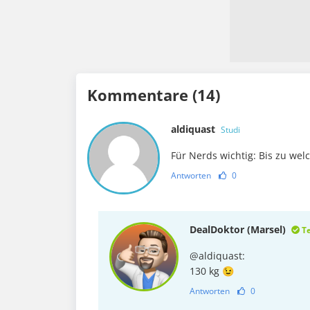
Kommentare (14)
aldiquast
Studi
Für Nerds wichtig: Bis zu we
Antworten
0
DealDoktor (Marsel)
T
@aldiquast:
130 kg 😉
Antworten
0