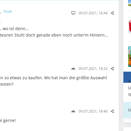
__
Studi
09.07.2021, 16:44
:
, wo ist denn…
uteuren Stuhl doch gerade eben noch unter’m Hintern…
09.07.2021, 18:33
en so etwas zu kaufen. Wo hat man die größte Auswahl
A
testen?
L
s
U
09.07.2021, 18:46
l gerne!