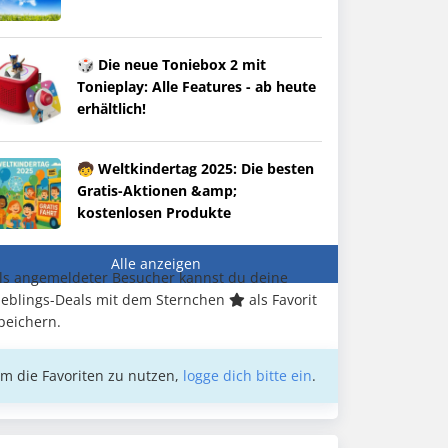
🎲 Die neue Toniebox 2 mit
Tonieplay: Alle Features - ab heute
erhältlich!
🧒 Weltkindertag 2025: Die besten
Gratis-Aktionen &amp;
kostenlosen Produkte
Alle anzeigen
ls angemeldeter Besucher kannst du deine
ieblings-Deals mit dem Sternchen
als Favorit
peichern.
m die Favoriten zu nutzen,
logge dich bitte ein
.