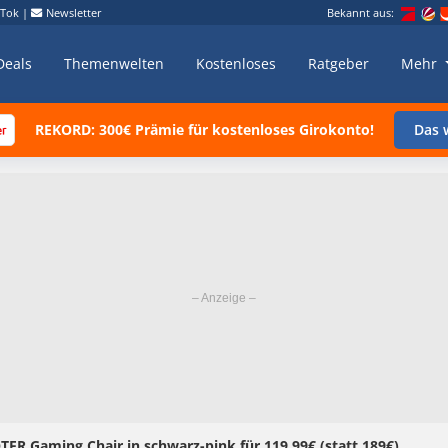
kTok
|
Newsletter
Bekannt aus:
Deals
Themenwelten
Kostenloses
Ratgeber
Mehr
REKORD: 300€ Prämie für kostenloses Girokonto!
Das w
ER Gaming Chair in schwarz-pink für 119,99€ (statt 189€)