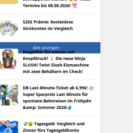
Termine bis 08.08.2026! 📆
525€ Prämie: Kostenlose
Girokonten im Vergleich
Alle anzeigen
Doppelter Eis-Genuss auf
Knopfdruck! 🍹 Die neue Ninja
SLUSHi Twist Slush-Eismaschine
mit zwei Behältern im Check!
DB Last-Minute-Ticket ab 6,99€! 🚈
Super Sparpreis Last Minute für
spontane Bahnreisen im Frühjahr
&amp; Sommer 2026!🧳
💸🤑 Tagesgeld: Vergleich und
Zinsen fürs Tagesgeldkonto