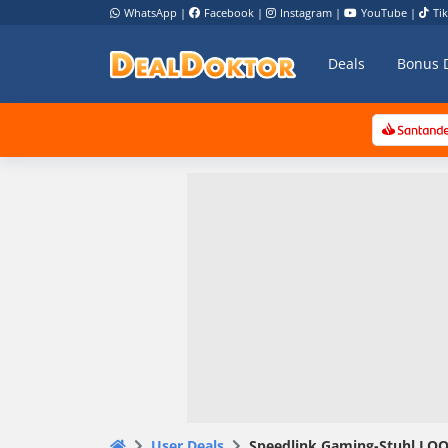
WhatsApp
|
Facebook
|
Instagram
|
YouTube
|
Ti
Deals
Bonus 
User Deals
Speedlink Gaming-Stuhl LOOT