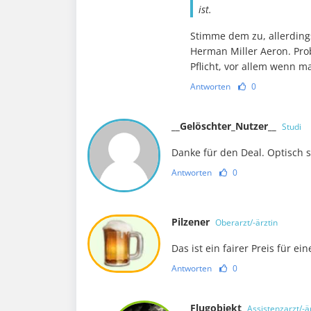
ist.
Stimme dem zu, allerdin
Herman Miller Aeron. Pro
Pflicht, vor allem wenn 
Antworten
0
__Gelöschter_Nutzer__
Studi
Danke für den Deal. Optisch s
Antworten
0
Pilzener
Oberarzt/-ärztin
Das ist ein fairer Preis für ei
Antworten
0
Flugobjekt
Assistenzarzt/-ä