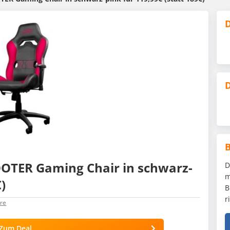
D
D
OOTER Gaming Chair in schwarz-
D
m
)
B
r
re
Zum Deal