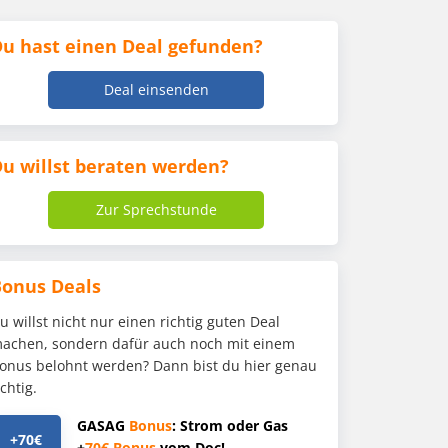
u hast einen Deal gefunden?
Deal einsenden
u willst beraten werden?
Zur Sprechstunde
Bonus Deals
u willst nicht nur einen richtig guten Deal
achen, sondern dafür auch noch mit einem
onus belohnt werden? Dann bist du hier genau
ichtig.
GASAG
Bonus
: Strom oder Gas
+70€
+
70€
Bonus
vom Doc!