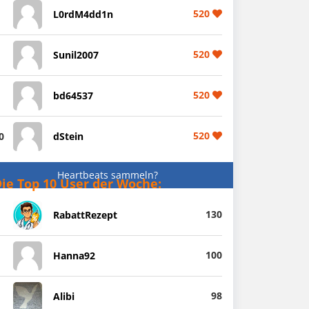
520
L0rdM4dd1n
520
Sunil2007
520
bd64537
520
0
dStein
Heartbeats sammeln?
ie Top 10 User der Woche:
130
RabattRezept
100
Hanna92
98
Alibi