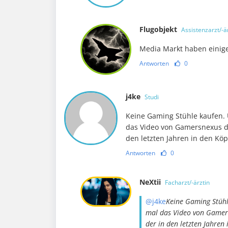
Flugobjekt
Assistenzarzt/-ä
Media Markt haben einige
Antworten
0
j4ke
Studi
Keine Gaming Stühle kaufen.
das Video von Gamersnexus d
den letzten Jahren in den Kö
Antworten
0
NeXtii
Facharzt/-ärztin
@j4ke
Keine Gaming Stühl
mal das Video von Gamers
der in den letzten Jahre