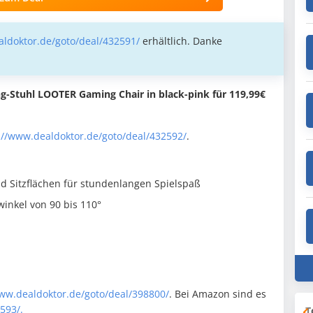
aldoktor.de/goto/deal/432591/
erhältlich. Danke
g-Stuhl LOOTER Gaming Chair in black-pink für 119,99€
://www.dealdoktor.de/goto/deal/432592/
.
 Sitzflächen für stundenlangen Spielspaß
inkel von 90 bis 110°
www.dealdoktor.de/goto/deal/398800/
. Bei Amazon sind es
2593/.
T