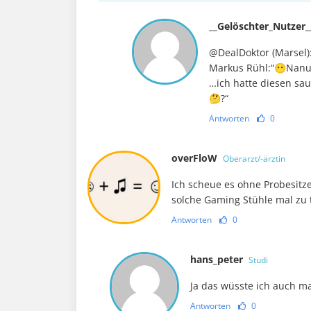
__Gelöschter_Nutzer
@DealDoktor (Marsel)
Markus Rühl:“😶Nanu
…ich hatte diesen sa
🤔?“
Antworten
0
overFloW
Oberarzt/-ärztin
Ich scheue es ohne Probesitz
solche Gaming Stühle mal zu 
Antworten
0
hans_peter
Studi
Ja das wüsste ich auch ma
Antworten
0