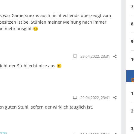
7
gs war Gamersnexus auch nicht vollends überzeugt vom
besitzen ist bei Stühlen meiner Meinung nach immer
8
man mehr ausgibt 🙂
9
29.04.2022, 23:31
1
ieht der Stuhl echt nice aus 🙂
D
1
29.04.2022, 23:41
nen guten Stuhl, sofern der wirklich tauglich ist.
2
3
rztin