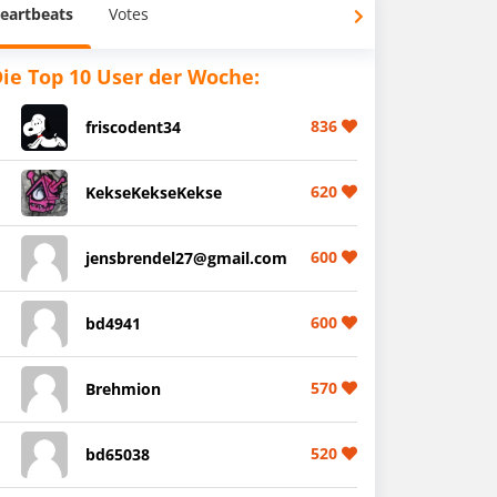
eartbeats
Votes
ie Top 10 User der Woche:
836
friscodent34
620
KekseKekseKekse
600
jensbrendel27@gmail.com
600
bd4941
570
Brehmion
520
bd65038