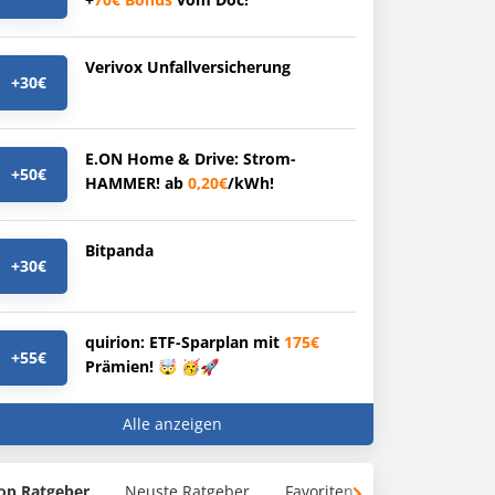
Verivox Unfallversicherung
+30€
E.ON Home & Drive: Strom-
+50€
HAMMER! ab
0,20€
/kWh!
Bitpanda
+30€
quirion: ETF-Sparplan mit
175€
+55€
Prämien! 🤯 🥳🚀
Alle anzeigen
op Ratgeber
Neuste Ratgeber
Favoriten