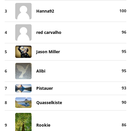
100
3
Hanna92
96
4
red carvalho
95
5
Jason Miller
95
6
Alibi
93
7
Pistauer
90
8
Quasselkiste
86
9
Rookie