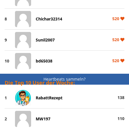
520
8
Chichar32314
520
9
Sunil2007
520
10
bd65038
Heartbeats sammeln?
Die Top 10 User der Woche:
138
1
RabattRezept
110
2
MW197