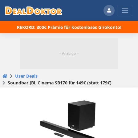
REKORD: 300€ Prämie für kostenloses Girokonto!
User Deals
Soundbar JBL Cinema SB170 für 149€ (statt 179€)