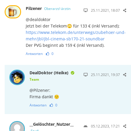
Pilzener
Oberarzt/-ärztin
25.11.2021, 18:07
@dealdoktor
Jetzt bei der Telekom🙄 für 133 € (inkl Versand);
https://www.telekom.de/unterwegs/zubehoer-und-
mehr/jbl/jbl-cinema-sb170-21-soundbar
Der PVG beginnt ab 159 € (inkl Versand).
Antworten
0
DealDoktor (Heike)
25.11.2021, 19:37
Team
@Pilzener:
Firma dankt 🙂
Antworten
0
__Gelöschter_Nutzer__
05.12.2023, 17:21
Studi