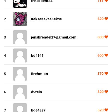
781
1
friscodent34
620
2
KekseKekseKekse
600
3
jensbrendel27@gmail.com
600
4
bd4941
570
5
Brehmion
520
6
dStein
520
7
bd64537