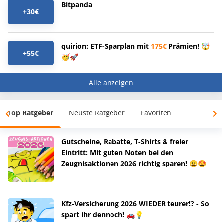
Bitpanda
+30€
quirion: ETF-Sparplan mit
175€
Prämien! 🤯
+55€
🥳🚀
Alle anzeigen
Top Ratgeber
Neuste Ratgeber
Favoriten
Gutscheine, Rabatte, T-Shirts & freier
Eintritt: Mit guten Noten bei den
Zeugnisaktionen 2026 richtig sparen! 😀🤩
Kfz-Versicherung 2026 WIEDER teurer!? - So
spart ihr dennoch! 🚗💡