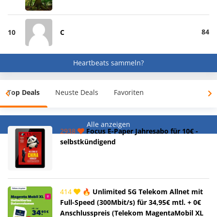
84
10
C
Heartbeats sammeln?
Top Deals
Neuste Deals
Favoriten
Alle anzeigen
2938
Focus E-Paper Jahresabo für 10€ -
selbstkündigend
414
🔥 Unlimited 5G Telekom Allnet mit
Full-Speed (300Mbit/s) für 34,95€ mtl. + 0€
Anschlusspreis (Telekom MagentaMobil XL