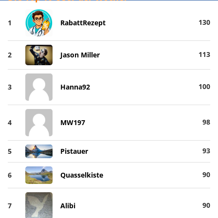
130
1
RabattRezept
113
2
Jason Miller
100
3
Hanna92
98
4
MW197
93
5
Pistauer
90
6
Quasselkiste
90
7
Alibi