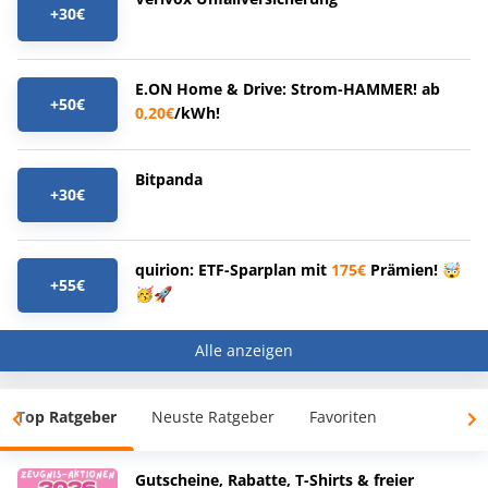
+30€
E.ON Home & Drive: Strom-HAMMER! ab
+50€
0,20€
/kWh!
Bitpanda
+30€
quirion: ETF-Sparplan mit
175€
Prämien! 🤯
+55€
🥳🚀
Alle anzeigen
Top Ratgeber
Neuste Ratgeber
Favoriten
Gutscheine, Rabatte, T-Shirts & freier