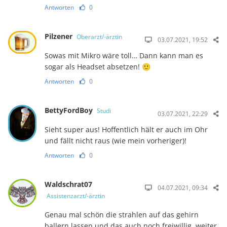
Antworten
0
Pilzener
Oberarzt/-ärztin
03.07.2021, 19:52
Sowas mit Mikro wäre toll… Dann kann man es
sogar als Headset absetzen! 🙂
Antworten
0
BettyFordBoy
Studi
03.07.2021, 22:29
Sieht super aus! Hoffentlich hält er auch im Ohr
und fällt nicht raus (wie mein vorheriger)!
Antworten
0
Waldschrat07
04.07.2021, 09:34
Assistenzarzt/-ärztin
Genau mal schön die strahlen auf das gehirn
ballern lassen und das auch noch freiwillig, weiter