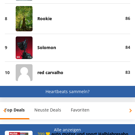
86
8
Rookie
84
9
Solomon
83
10
red carvalho
Heartbeats sammeln?
Top Deals
Neuste Deals
Favoriten
Alle anzeigen
399
auto motor und sport Halbjahresabo