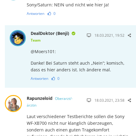
Sony/Saturn: NEIN und nicht wie hier Ja!
Antworten
0
DealDoktor (Benji)
18.03.2021, 19:52
Team
@Moers101:
Danke! Bei Saturn steht auch „Nein“; komisch,
dass es hier anders ist. Ich ändere mal.
Antworten
0
Rapunzeloid
Oberarzt/-
18.03.2021, 23:58
ärztin
Laut verschiedener Testberichte sollen die Sony
WF-XB700 nicht nur klanglich über­zeugen,
sondern auch einen guten Tragekomfort