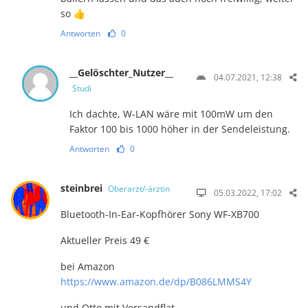
so 👍
Antworten
0
__Gelöschter_Nutzer__
04.07.2021, 12:38
Studi
Ich dachte, W-LAN wäre mit 100mW um den
Faktor 100 bis 1000 höher in der Sendeleistung.
Antworten
0
steinbrei
Oberarzt/-ärztin
05.03.2022, 17:02
Bluetooth-In-Ear-Kopfhörer Sony WF-XB700
Aktueller Preis 49 €
bei Amazon
https://www.amazon.de/dp/B086LMMS4Y
und Otto mit Versandflat