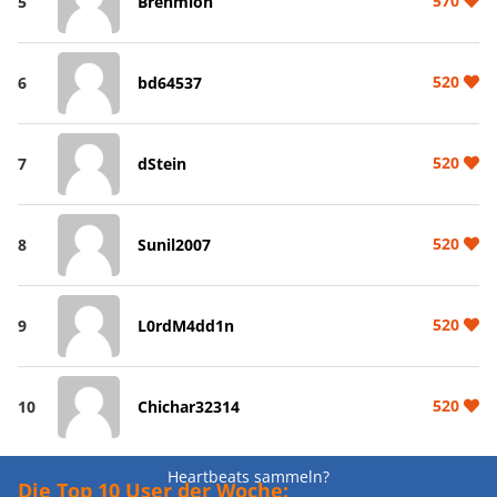
570
5
Brehmion
520
6
bd64537
520
7
dStein
520
8
Sunil2007
520
9
L0rdM4dd1n
520
10
Chichar32314
Heartbeats sammeln?
Die Top 10 User der Woche: