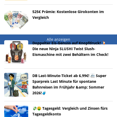
525€ Prämie: Kostenlose Girokonten im
Vergleich
Alle anzeigen
Doppelter Eis-Genuss auf Knopfdruck! 🍹
Die neue Ninja SLUSHi Twist Slush-
Eismaschine mit zwei Behältern im Check!
DB Last-Minute-Ticket ab 6,99€! 🚈 Super
Sparpreis Last Minute für spontane
Bahnreisen im Frühjahr &amp; Sommer
2026!🧳
💸🤑 Tagesgeld: Vergleich und Zinsen fürs
Tagesgeldkonto