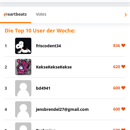
Heartbeats
Votes
Die Top 10 User der Woche:
836
1
friscodent34
620
2
KekseKekseKekse
600
3
bd4941
600
4
jensbrendel27@gmail.com