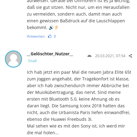
aufweisen. Gerade bei Ohrhörern ist es ja wichtig,
daß sie gut sitzen. Nicht nur, um ein Herausfallen
zu vermeiden, sondern auch, damit man auch
einen gewissen Baßdruck auf die Lauschlappen
bekommt. 🔊👂🏻
Antworten
0
__Gelöschter_Nutzer__
20.03.2021, 07:54
Studi
Ich hab jetzt ein paar Mal die neuen Jabra Elite 65t
zum joggen angehabt, der Tragekonfort ist klasse,
aber ich hab zwischendurch immer Abbrüche bei
der Musikübertragung, das nervt. Sind meine
ersten mit Bluetooth 5.0, keine Ahnung ob es
daran liegt. Die Samsung Iconx 2018 hatten das
nicht, auch die Urbanista Paris liefen einwandfrei,
ebenso die Huawei Freebuds 3i.
Mal sehen wie es mit den Sony ist, ich werd mir
die mal holen…