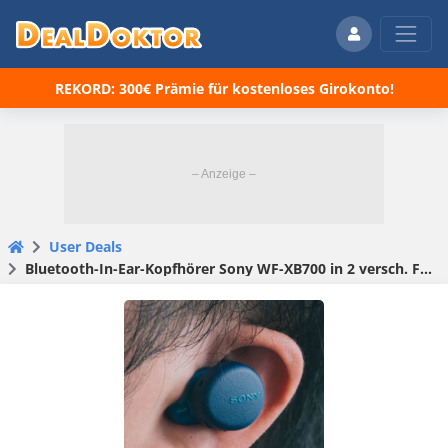
REKORD: 300€ Prämie für kostenloses Girokonto!
User Deals
Bluetooth-In-Ear-Kopfhörer Sony WF-XB700 in 2 versch. Farben für je 54,99€ (statt 70€)