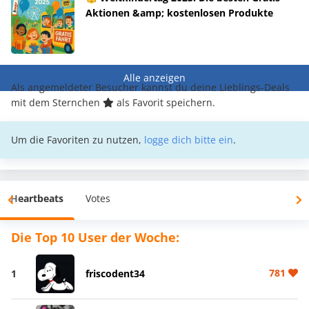
Aktionen &amp; kostenlosen Produkte
Alle anzeigen
Als angemeldeter Besucher kannst du deine Lieblings-Deals
mit dem Sternchen
als Favorit speichern.
Um die Favoriten zu nutzen,
logge dich bitte ein
.
Heartbeats
Votes
Die Top 10 User der Woche:
781
1
friscodent34