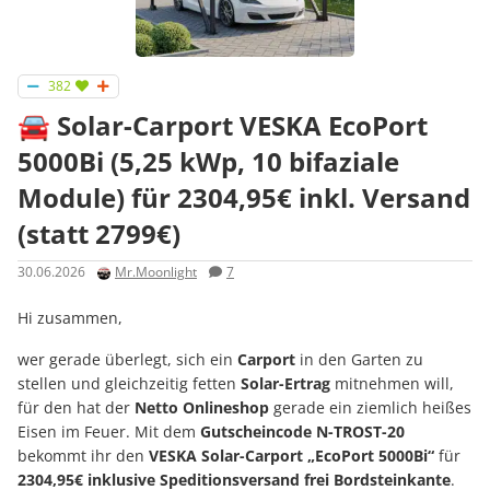
382
🚘 Solar-Carport VESKA EcoPort
5000Bi (5,25 kWp, 10 bifaziale
Module) für 2304,95€ inkl. Versand
(statt 2799€)
30.06.2026
Mr.Moonlight
7
Hi zusammen,
wer gerade überlegt, sich ein
Carport
in den Garten zu
stellen und gleichzeitig fetten
Solar-Ertrag
mitnehmen will,
für den hat der
Netto Onlineshop
gerade ein ziemlich heißes
Eisen im Feuer. Mit dem
Gutscheincode N-TROST-20
bekommt ihr den
VESKA Solar-Carport „EcoPort 5000Bi“
für
2304,95€ inklusive Speditionsversand frei Bordsteinkante
.