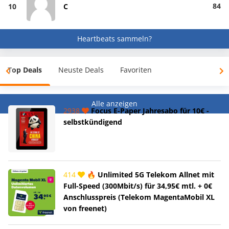
84
10
C
Heartbeats sammeln?
Top Deals
Neuste Deals
Favoriten
Alle anzeigen
2938
Focus E-Paper Jahresabo für 10€ -
selbstkündigend
414
🔥 Unlimited 5G Telekom Allnet mit
Full-Speed (300Mbit/s) für 34,95€ mtl. + 0€
Anschlusspreis (Telekom MagentaMobil XL
von freenet)