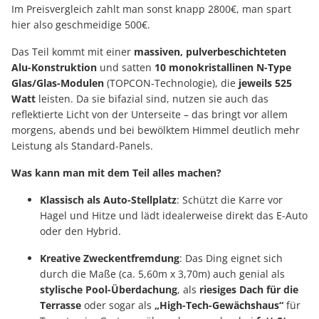
Im Preisvergleich zahlt man sonst knapp 2800€, man spart
hier also geschmeidige 500€.
Das Teil kommt mit einer
massiven, pulverbeschichteten
Alu-Konstruktion
und satten
10 monokristallinen N-Type
Glas/Glas-Modulen
(TOPCON-Technologie), die
jeweils 525
Watt
leisten. Da sie bifazial sind, nutzen sie auch das
reflektierte Licht von der Unterseite – das bringt vor allem
morgens, abends und bei bewölktem Himmel deutlich mehr
Leistung als Standard-Panels.
Was kann man mit dem Teil alles machen?
Klassisch als Auto-Stellplatz
: Schützt die Karre vor
Hagel und Hitze und lädt idealerweise direkt das E-Auto
oder den Hybrid.
Kreative Zweckentfremdung
: Das Ding eignet sich
durch die Maße (ca. 5,60m x 3,70m) auch genial als
stylische Pool-Überdachung
, als
riesiges Dach für die
Terrasse
oder sogar als
„High-Tech-Gewächshaus“
für