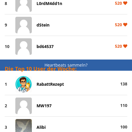
520
8
L0rdM4dd1n
520
9
dStein
520
10
bd64537
Heartbeats sammeln?
Die Top 10 User der Woche:
138
1
RabattRezept
110
2
MW197
100
3
Alibi