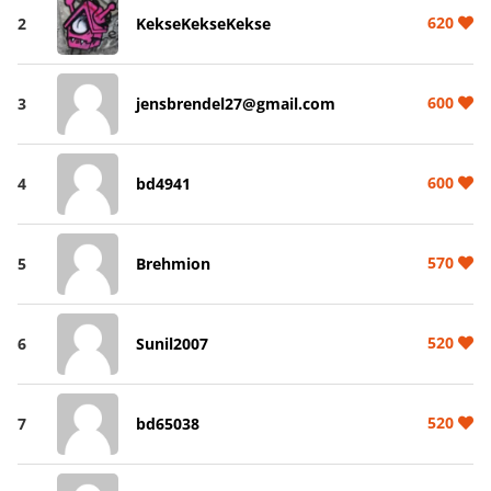
620
2
KekseKekseKekse
600
3
jensbrendel27@gmail.com
600
4
bd4941
570
5
Brehmion
520
6
Sunil2007
520
7
bd65038