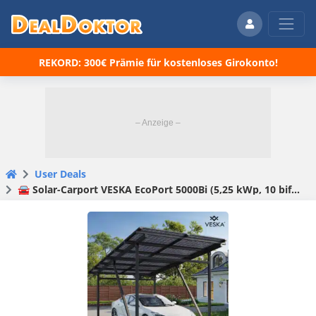
REKORD: 300€ Prämie für kostenloses Girokonto!
User Deals
🚘 Solar-Carport VESKA EcoPort 5000Bi (5,25 kWp, 10 bifaziale Module) für 2304,95€ inkl. Versand (statt 2799€)