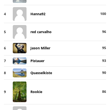
100
4
Hanna92
96
5
red carvalho
95
6
Jason Miller
93
7
Pistauer
90
8
Quasselkiste
86
9
Rookie