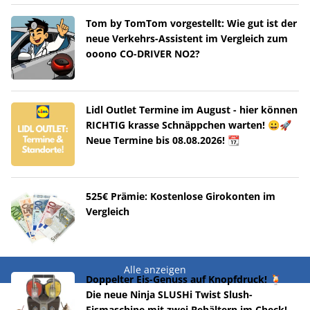
Tom by TomTom vorgestellt: Wie gut ist der
neue Verkehrs-Assistent im Vergleich zum
ooono CO-DRIVER NO2?
Lidl Outlet Termine im August - hier können
RICHTIG krasse Schnäppchen warten! 😀🚀
Neue Termine bis 08.08.2026! 📆
525€ Prämie: Kostenlose Girokonten im
Vergleich
Alle anzeigen
Doppelter Eis-Genuss auf Knopfdruck! 🍹
Die neue Ninja SLUSHi Twist Slush-
Eismaschine mit zwei Behältern im Check!