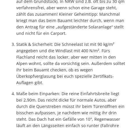
auf dem Grundstück). In NRW sind z.B. oft bis zu 30 qm
verfahrensfrei, aber wenn schon eine Garage steht,
zählt das zusammen! Kleiner Geheimtipp: Manchmal
kriegt man das beim Bauamt leichter durch, wenn man
den Antrag für eine „aufgeständerte Solaranlage“ stellt
und nicht für ein Carport.
Statik & Sicherheit: Die Schneelast ist mit 90 kg/m²
angegeben und die Windlast mit 400 N/m². Fürs
Flachland reicht das locker, aber wer mitten in den
Alpen wohnt, sollte da vorsichtig sein. Außerdem solltet
ihr beim Bauamt checken, ob es wegen
Überkopfverglasung bei euch spezielle Zertifikats-
Auflagen gibt.
Maße beim Einparken: Die reine Einfahrtsbreite liegt
bei 2,90m. Das reicht dicke für normale Autos, aber
durch die Querstreben müsst ihr beim Türenöffnen ein
bisschen aufpassen, je nachdem wie mittig ihr drin
steht. Das Dach hat ein Gefälle von 10°, Regenwasser
läuft an den Längsseiten einfach so runter (Fallrohre