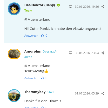
DealDoktor (Benji)
30.06.2026, 19:26
Team
@Muensterland:
Hi! Guter Punkt, ich habe den Absatz angepasst.
Antworten
0
Amorphis
Oberarzt/-
30.06.2026, 23:04
ärztin
@Muensterland:
sehr wichtig👍
Antworten
0
Thommyboy
Studi
01.07.2026, 05:39
Danke für den Hinweis
Antworten
0