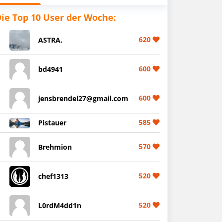
ie Top 10 User der Woche:
620
ASTRA.
600
bd4941
600
jensbrendel27@gmail.com
585
Pistauer
570
Brehmion
520
chef1313
520
L0rdM4dd1n