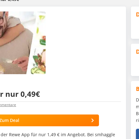
D
D
r nur 0,49€
D
mentare
m
B
Zum Deal
r
 der Rewe App für nur 1,49 € im Angebot. Bei smhaggle