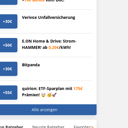
Verivox Unfallversicherung
+30€
E.ON Home & Drive: Strom-
+50€
HAMMER! ab
0,20€
/kWh!
Bitpanda
+30€
quirion: ETF-Sparplan mit
175€
+55€
Prämien! 🤯 🥳🚀
Alle anzeigen
op Ratgeber
Neuste Ratgeber
Favoriten