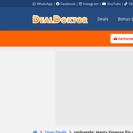
WhatsApp
|
Facebook
|
Instagram
|
YouTube
|
Ti
Deals
Bonus 
User Deals
smhaggle: Herta Finesse für 