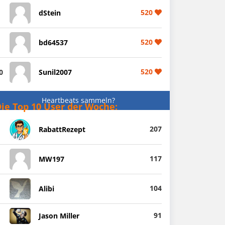
520
dStein
520
bd64537
520
0
Sunil2007
Heartbeats sammeln?
ie Top 10 User der Woche:
207
RabattRezept
117
MW197
104
Alibi
91
Jason Miller