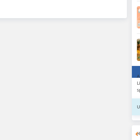
A
L
s
U
H