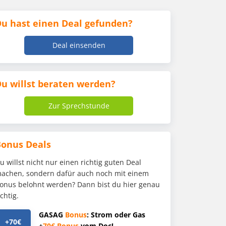
u hast einen Deal gefunden?
Deal einsenden
u willst beraten werden?
Zur Sprechstunde
Bonus Deals
u willst nicht nur einen richtig guten Deal
achen, sondern dafür auch noch mit einem
onus belohnt werden? Dann bist du hier genau
ichtig.
GASAG
Bonus
: Strom oder Gas
+70€
+
70€
Bonus
vom Doc!