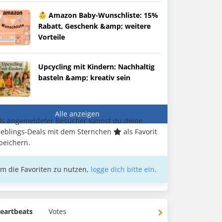
👶 Amazon Baby-Wunschliste: 15%
Rabatt, Geschenk &amp; weitere
Vorteile
Upcycling mit Kindern: Nachhaltig
basteln &amp; kreativ sein
Alle anzeigen
ls angemeldeter Besucher kannst du deine
ieblings-Deals mit dem Sternchen
als Favorit
peichern.
m die Favoriten zu nutzen,
logge dich bitte ein
.
eartbeats
Votes