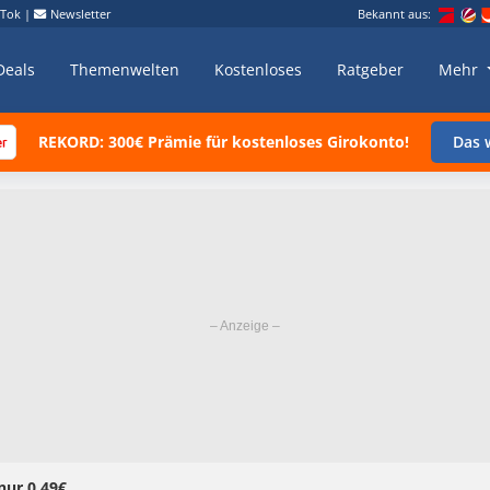
kTok
|
Newsletter
Bekannt aus:
Deals
Themenwelten
Kostenloses
Ratgeber
Mehr
REKORD: 300€ Prämie für kostenloses Girokonto!
Das w
nur 0,49€