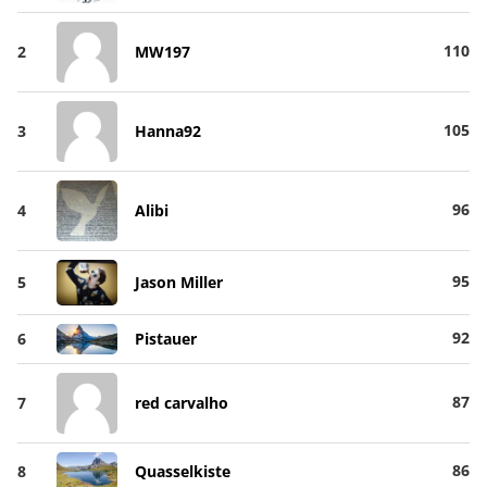
110
2
MW197
105
3
Hanna92
96
4
Alibi
95
5
Jason Miller
92
6
Pistauer
87
7
red carvalho
86
8
Quasselkiste