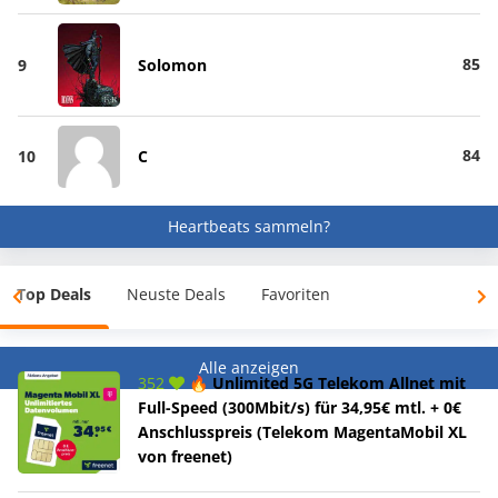
85
9
Solomon
84
10
C
Heartbeats sammeln?
Top Deals
Neuste Deals
Favoriten
Alle anzeigen
352
🔥 Unlimited 5G Telekom Allnet mit
Full-Speed (300Mbit/s) für 34,95€ mtl. + 0€
Anschlusspreis (Telekom MagentaMobil XL
von freenet)