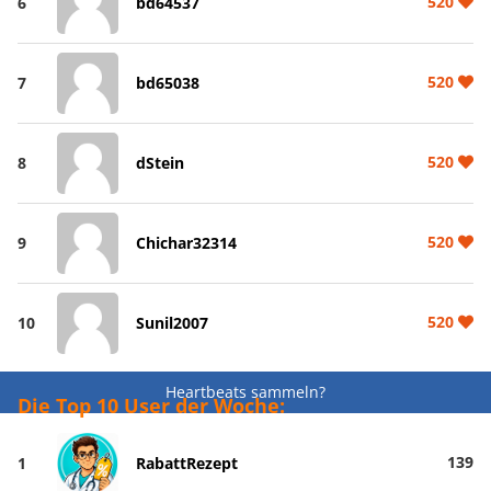
520
6
bd64537
520
7
bd65038
520
8
dStein
520
9
Chichar32314
520
10
Sunil2007
Heartbeats sammeln?
Die Top 10 User der Woche:
139
1
RabattRezept