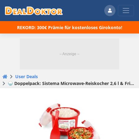
REKORD: 300€ Prämie für kostenloses Girokonto!
User Deals
🍚 Doppelpack: Sistema Microwave-Reiskocher 2,6 l & Frischhaltedose 915 ml für 13,99€(statt 22€)