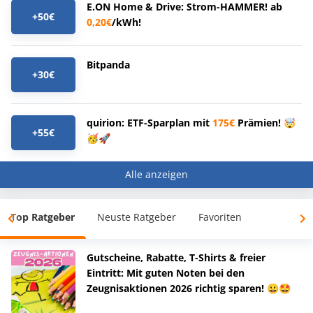
E.ON Home & Drive: Strom-HAMMER! ab
+50€
0,20€
/kWh!
Bitpanda
+30€
quirion: ETF-Sparplan mit
175€
Prämien! 🤯
+55€
🥳🚀
Alle anzeigen
Top Ratgeber
Neuste Ratgeber
Favoriten
Gutscheine, Rabatte, T-Shirts & freier
Eintritt: Mit guten Noten bei den
Zeugnisaktionen 2026 richtig sparen! 😀🤩