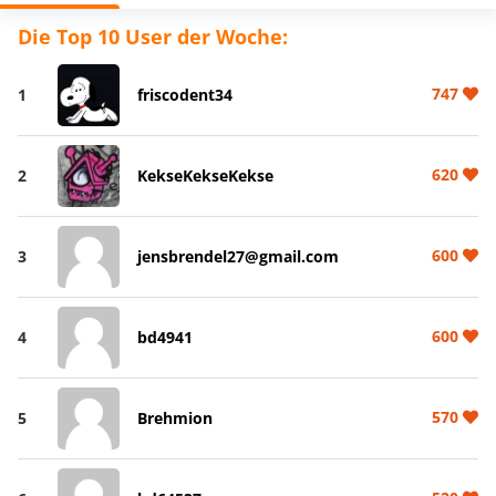
Die Top 10 User der Woche:
747
1
friscodent34
620
2
KekseKekseKekse
600
3
jensbrendel27@gmail.com
600
4
bd4941
570
5
Brehmion