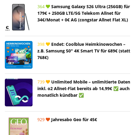
364
Samsung Galaxy S26 Ultra (256GB) für
179€ + 250GB LTE/5G Telekom Allnet für
34€/Monat + 0€ AG (congstar Allnet Flat XL)
398
Endet: Coolblue Heimkinowochen –
z.B. Samsung 50" 4K Smart TV für 689€ (statt
768€)
739
Unlimited Mobile – unlimitierte Daten
inkl. o2 Allnet-Flat bereits ab 14,99€ ✅ auch
monatlich kündbar ✅
929
Jahresabo Geo für 45€