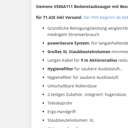
‎Siemens ‎VS06A111 Bodenstaubsauger mit Beu
für 71,42€ inkl Versand.
Der PVG beginnt ab 82€
Gründliche Reinigungsleistung vergleich
niedrigem Stromverbrauch
powerSecure System:
Für langanhaltende
Großes XL Staubbeutelvolumen
minimier
Langes Kabel für
9 m Aktionsradius
redu
Hygienefilter
für saubere Ausblasluft.,
Hygienefilter für saubere Ausblasluft
Umschaltbare Rollendüse
2-teiliges Zubehör, integriert: Fugendüse,
Teleskoprohr
Ergo-Handgriff
Staubbeutelvolumen: XL