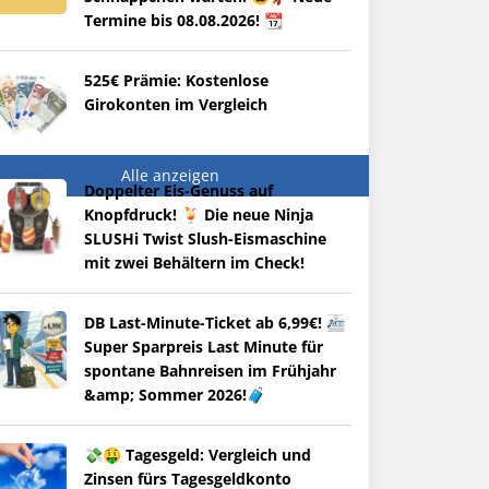
Termine bis 08.08.2026! 📆
525€ Prämie: Kostenlose
Girokonten im Vergleich
Alle anzeigen
Doppelter Eis-Genuss auf
Knopfdruck! 🍹 Die neue Ninja
SLUSHi Twist Slush-Eismaschine
mit zwei Behältern im Check!
DB Last-Minute-Ticket ab 6,99€! 🚈
Super Sparpreis Last Minute für
spontane Bahnreisen im Frühjahr
&amp; Sommer 2026!🧳
💸🤑 Tagesgeld: Vergleich und
Zinsen fürs Tagesgeldkonto