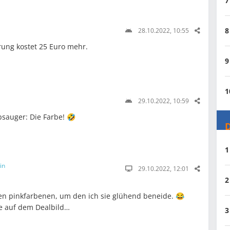
7
8
28.10.2022, 10:55
ung kostet 25 Euro mehr.
9
1
29.10.2022, 10:59
bsauger: Die Farbe! 🤣
D
1
in
29.10.2022, 12:01
2
en pinkfarbenen, um den ich sie glühend beneide. 😂
ie auf dem Dealbild…
3