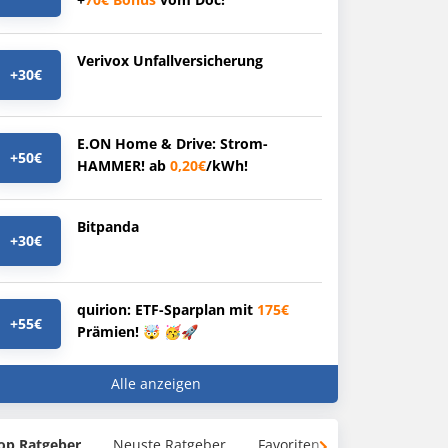
Verivox Unfallversicherung
+30€
E.ON Home & Drive: Strom-
+50€
HAMMER! ab
0,20€
/kWh!
Bitpanda
+30€
quirion: ETF-Sparplan mit
175€
+55€
Prämien! 🤯 🥳🚀
Alle anzeigen
op Ratgeber
Neuste Ratgeber
Favoriten