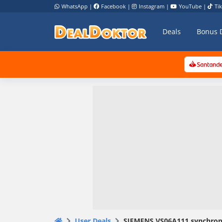
WhatsApp
|
Facebook
|
Instagram
|
YouTube
|
Ti
Deals
Bonus 
User Deals
SIEMENS VS06A111 syn­chro­po