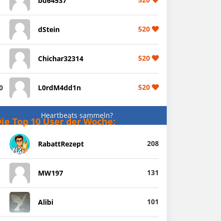
bd64537
520
dStein
520
Chichar32314
520
0
L0rdM4dd1n
Heartbeats sammeln?
ie Top 10 User der Woche:
208
RabattRezept
131
MW197
101
Alibi