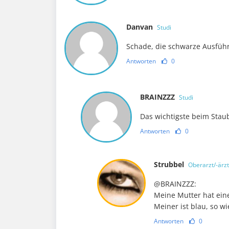
Danvan
Studi
Schade, die schwarze Ausführ
Antworten
0
BRAINZZZ
Studi
Das wichtigste beim Stau
Antworten
0
Strubbel
Oberarzt/-ärzt
@BRAINZZZ:
Meine Mutter hat ein
Meiner ist blau, so w
Antworten
0