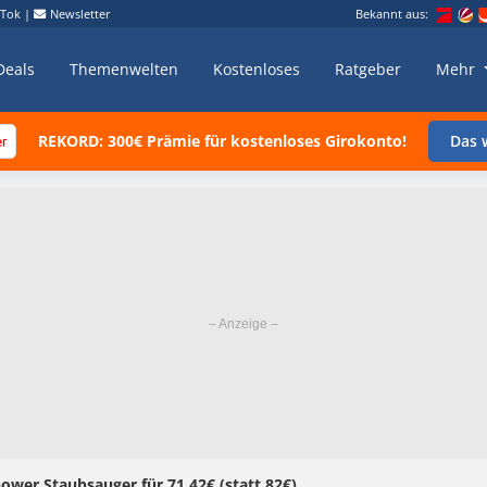
kTok
|
Newsletter
Bekannt aus:
Deals
Themenwelten
Kostenloses
Ratgeber
Mehr
REKORD: 300€ Prämie für kostenloses Girokonto!
Das w
wer Staub­sau­ger für 71,42€ (statt 82€)