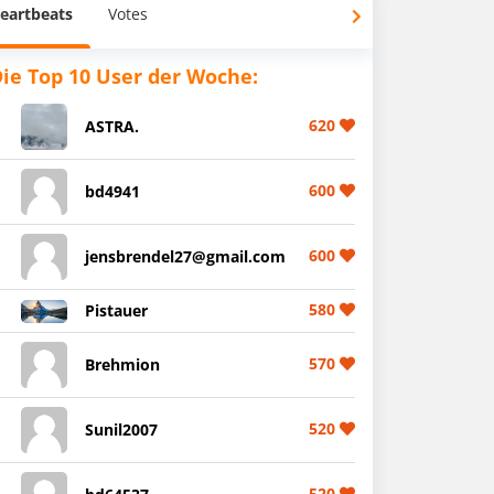
eartbeats
Votes
ie Top 10 User der Woche:
620
ASTRA.
600
bd4941
600
jensbrendel27@gmail.com
580
Pistauer
570
Brehmion
520
Sunil2007
520