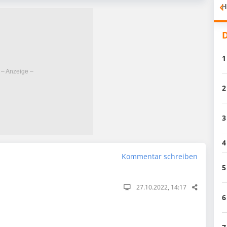
H
D
1
2
3
4
Kommentar schreiben
5
27.10.2022, 14:17
6