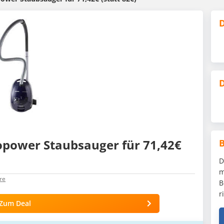
D
D
power Staub­sau­ger für 71,42€
D
m
re
B
r
Zum Deal