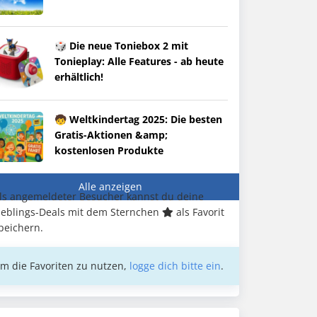
🎲 Die neue Toniebox 2 mit
Tonieplay: Alle Features - ab heute
erhältlich!
🧒 Weltkindertag 2025: Die besten
Gratis-Aktionen &amp;
kostenlosen Produkte
Alle anzeigen
ls angemeldeter Besucher kannst du deine
ieblings-Deals mit dem Sternchen
als Favorit
peichern.
m die Favoriten zu nutzen,
logge dich bitte ein
.