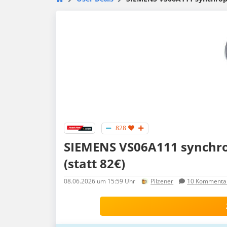
828
SIEMENS VS06A111 syn­chro­
(statt 82€)
08.06.2026
um 15:59 Uhr
Pilzener
10
Kommenta