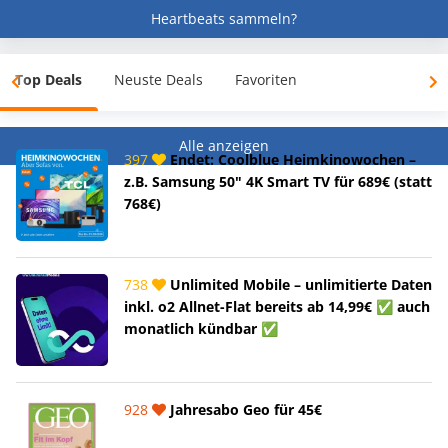
Heartbeats sammeln?
Top Deals
Neuste Deals
Favoriten
Alle anzeigen
397
Endet: Coolblue Heimkinowochen –
z.B. Samsung 50" 4K Smart TV für 689€ (statt
768€)
738
Unlimited Mobile – unlimitierte Daten
inkl. o2 Allnet-Flat bereits ab 14,99€ ✅ auch
monatlich kündbar ✅
928
Jahresabo Geo für 45€