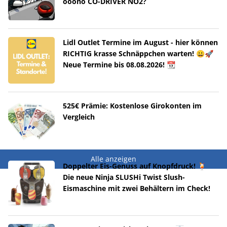
ooono CO-DRIVER NO2?
Lidl Outlet Termine im August - hier können
RICHTIG krasse Schnäppchen warten! 😀🚀
Neue Termine bis 08.08.2026! 📆
525€ Prämie: Kostenlose Girokonten im
Vergleich
Alle anzeigen
Doppelter Eis-Genuss auf Knopfdruck! 🍹
Die neue Ninja SLUSHi Twist Slush-
Eismaschine mit zwei Behältern im Check!