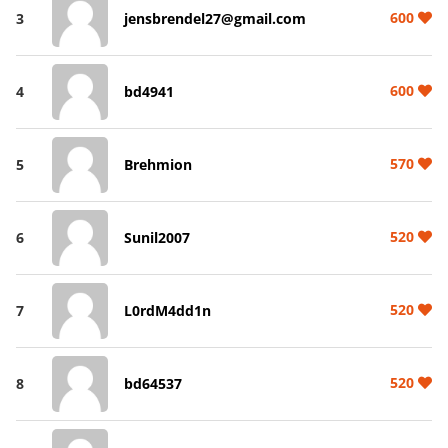
600
3
jensbrendel27@gmail.com
600
4
bd4941
570
5
Brehmion
520
6
Sunil2007
520
7
L0rdM4dd1n
520
8
bd64537