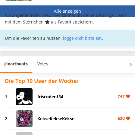
Alle anzeigen
Als angemeldeter Besucher kannst du deine Lieblings-Deals
mit dem Sternchen
als Favorit speichern.
Um die Favoriten zu nutzen,
logge dich bitte ein
.
Heartbeats
Votes
Die Top 10 User der Woche:
747
1
friscodent34
620
2
KekseKekseKekse