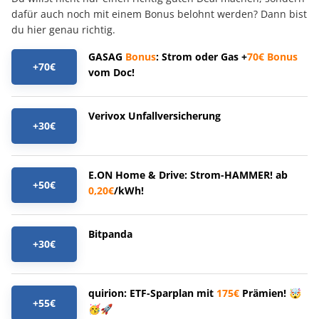
dafür auch noch mit einem Bonus belohnt werden? Dann bist
du hier genau richtig.
GASAG
Bonus
: Strom oder Gas +
70€
Bonus
+70€
vom Doc!
Verivox Unfallversicherung
+30€
E.ON Home & Drive: Strom-HAMMER! ab
+50€
0,20€
/kWh!
Bitpanda
+30€
quirion: ETF-Sparplan mit
175€
Prämien! 🤯
+55€
🥳🚀