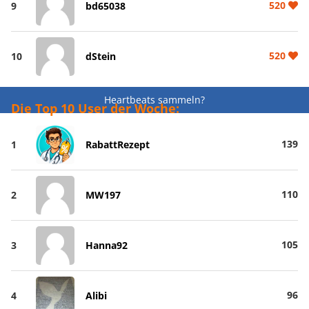
520
9
bd65038
520
10
dStein
Heartbeats sammeln?
Die Top 10 User der Woche:
139
1
RabattRezept
110
2
MW197
105
3
Hanna92
96
4
Alibi