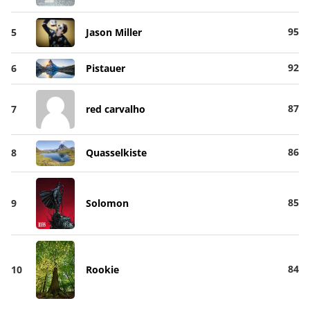
95
5
Jason Miller
92
6
Pistauer
87
7
red carvalho
86
8
Quasselkiste
85
9
Solomon
84
10
Rookie