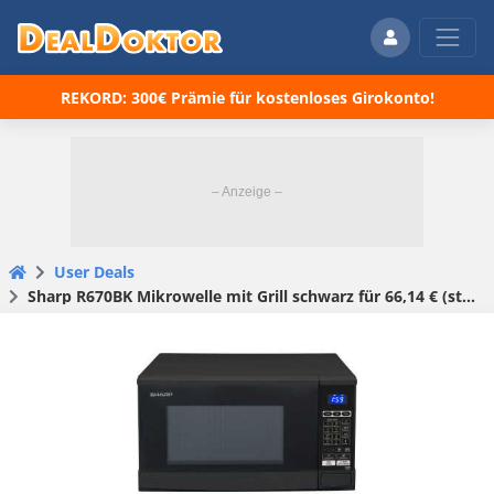
REKORD: 300€ Prämie für kostenloses Girokonto!
User Deals
Sharp R670BK Mikrowelle mit Grill schwarz für 66,14 € (statt 91,94 €)