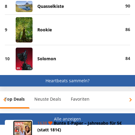
90
8
Quasselkiste
86
9
Rookie
84
10
Solomon
Heartbeats sammeln?
Top Deals
Neuste Deals
Favoriten
Alle anzeigen
1638
Bunte E-Paper – Jahresabo für 5€
(statt 181€)