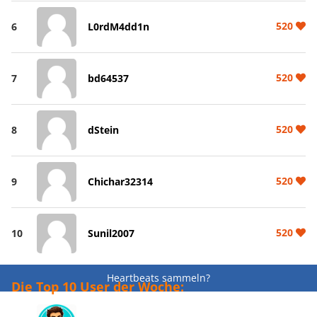
520
6
L0rdM4dd1n
520
7
bd64537
520
8
dStein
520
9
Chichar32314
520
10
Sunil2007
Heartbeats sammeln?
Die Top 10 User der Woche: