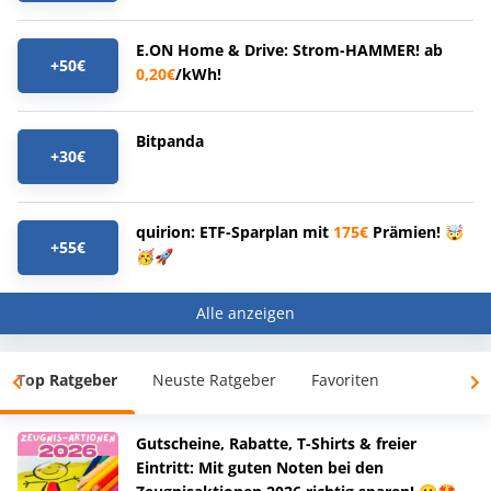
E.ON Home & Drive: Strom-HAMMER! ab
+50€
0,20€
/kWh!
Bitpanda
+30€
quirion: ETF-Sparplan mit
175€
Prämien! 🤯
+55€
🥳🚀
Alle anzeigen
Top Ratgeber
Neuste Ratgeber
Favoriten
Gutscheine, Rabatte, T-Shirts & freier
Eintritt: Mit guten Noten bei den