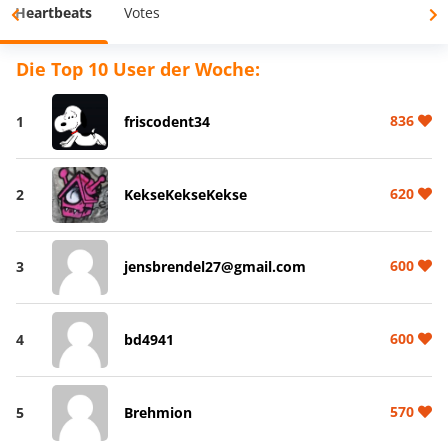
Heartbeats
Votes
Die Top 10 User der Woche:
836
1
friscodent34
620
2
KekseKekseKekse
600
3
jensbrendel27@gmail.com
600
4
bd4941
570
5
Brehmion