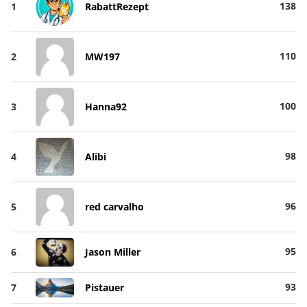
138
1
RabattRezept
110
2
MW197
100
3
Hanna92
98
4
Alibi
96
5
red carvalho
95
6
Jason Miller
93
7
Pistauer