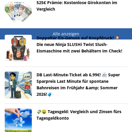
525€ Prämie: Kostenlose Girokonten im
Vergleich
Alle anzeigen
Doppelter Eis-Genuss auf Knopfdruck! 🍹
Die neue Ninja SLUSHi Twist Slush-
Eismaschine mit zwei Behältern im Check!
DB Last-Minute-Ticket ab 6,99€! 🚈 Super
Sparpreis Last Minute für spontane
Bahnreisen im Frühjahr &amp; Sommer
2026!🧳
💸🤑 Tagesgeld: Vergleich und Zinsen fürs
Tagesgeldkonto