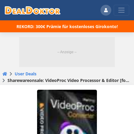
REKORD: 300€ Prämie für kostenloses Girokonto!
User Deals
Sharewareonsale: VideoProc Video Processor & Editor [for PC & Mac], v4.7, gratis statt 47,54€ (Lifetime)