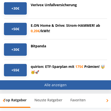
Verivox Unfallversicherung
+30€
E.ON Home & Drive: Strom-HAMMER! ab
+50€
0,20€
/kWh!
Bitpanda
+30€
quirion: ETF-Sparplan mit
175€
Prämien! 🤯
+55€
🥳🚀
Alle anzeigen
Top Ratgeber
Neuste Ratgeber
Favoriten