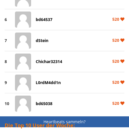
520
6
bd64537
520
7
dStein
520
8
Chichar32314
520
9
L0rdM4dd1n
520
10
bd65038
Heartbeats sammeln?
Die Top 10 User der Woche: