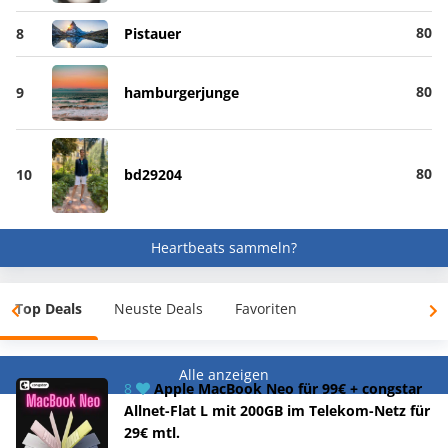
80
8
Pistauer
80
9
hamburgerjunge
80
10
bd29204
Heartbeats sammeln?
Top Deals
Neuste Deals
Favoriten
Alle anzeigen
8
Apple MacBook Neo für 99€ + congstar
Allnet-Flat L mit 200GB im Telekom-Netz für
29€ mtl.