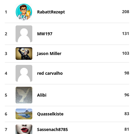
208
1
RabattRezept
131
2
MW197
103
3
Jason Miller
98
4
red carvalho
96
5
Alibi
83
6
Quasselkiste
81
7
Sassenach8785