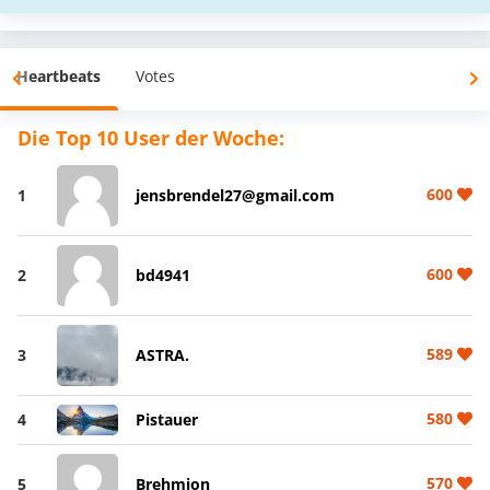
Heartbeats
Votes
Die Top 10 User der Woche:
600
1
jensbrendel27@gmail.com
600
2
bd4941
589
3
ASTRA.
580
4
Pistauer
570
5
Brehmion