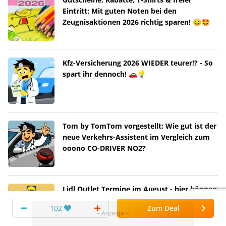
Eintritt: Mit guten Noten bei den
Zeugnisaktionen 2026 richtig sparen! 😀🤩
Kfz-Versicherung 2026 WIEDER teurer!? - So
spart ihr dennoch! 🚗💡
Tom by TomTom vorgestellt: Wie gut ist der
neue Verkehrs-Assistent im Vergleich zum
ooono CO-DRIVER NO2?
Lidl Outlet Termine im August - hier können
RICHTIG krasse Schnäppchen warten! 😀🚀
102
Zum Deal
Neue Termine bis 08.08.2026! 📆