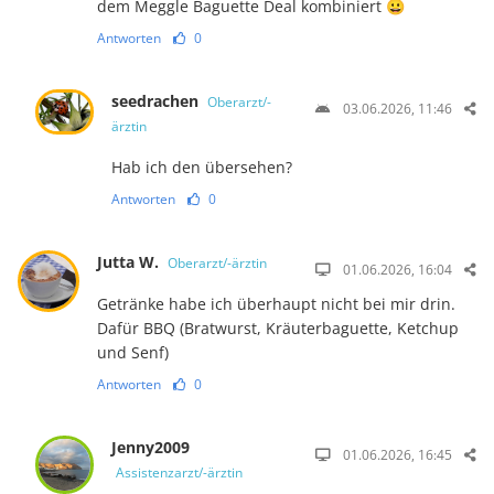
dem Meggle Baguette Deal kombiniert 😀
Antworten
0
seedrachen
Oberarzt/-
03.06.2026, 11:46
ärztin
Hab ich den übersehen?
Antworten
0
Jutta W.
Oberarzt/-ärztin
01.06.2026, 16:04
Getränke habe ich überhaupt nicht bei mir drin.
Dafür BBQ (Bratwurst, Kräuterbaguette, Ketchup
und Senf)
Antworten
0
Jenny2009
01.06.2026, 16:45
Assistenzarzt/-ärztin