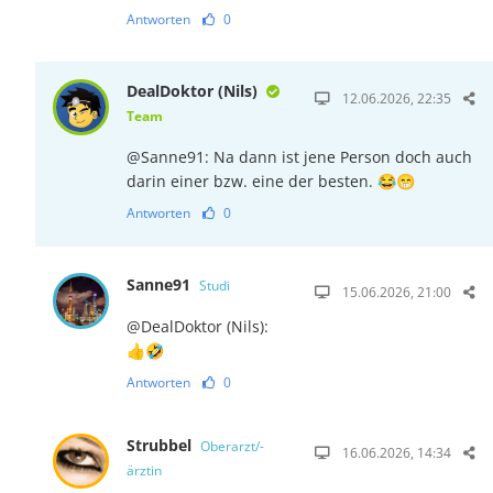
Antworten
0
DealDoktor (Nils)
12.06.2026, 22:35
Team
@Sanne91: Na dann ist jene Person doch auch
darin einer bzw. eine der besten. 😂😁
Antworten
0
Sanne91
Studi
15.06.2026, 21:00
@DealDoktor (Nils):
👍🤣
Antworten
0
Strubbel
Oberarzt/-
16.06.2026, 14:34
ärztin