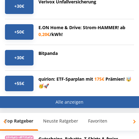
Verivox Unfallversicherung
+30€
E.ON Home & Drive: Strom-HAMMER! ab
+50€
0,20€
/kWh!
Bitpanda
+30€
quirion: ETF-Sparplan mit
175€
Prämien! 🤯
+55€
🥳🚀
Alle anzeigen
Top Ratgeber
Neuste Ratgeber
Favoriten
Gutscheine, Rabatte, T-Shirts & freier