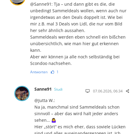
@Sanne91: Tja – und dann gibt es die, die
unbedingt Sammeldeals wollen, wenn auch nur
irgendetwas an den Deals doppelt ist. Wie bei
mir z.B. mal 3 Deals von Lidl, die nur vom Bild
her sehr ähnlich aussahen.
Sammeldeals werden eben schnell ein bißchen
unübersichtlich, wie man hier gut erkennen
kann.
Aber wir können ja alle noch selbständig bei
Scondoo nachsehen.
Antworten
1
Sanne91
Studi
07.06.2026, 06:34
@Jutta W.:
Na ja, manchmal sind Sammeldeals schon
sinnvoll – aber das wird halt jeder anders
sehen… 🤷‍♀️
Hier „stört“ es mich eher, dass soviele Lücken
sind und alles auseinandergezogen ist. Ich