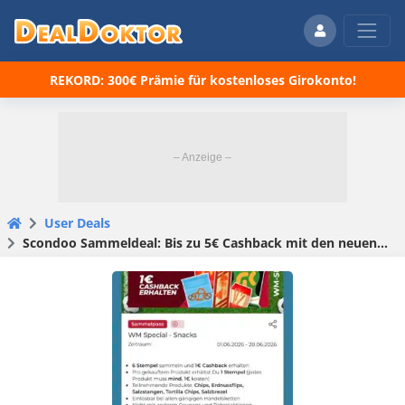
REKORD: 300€ Prämie für kostenloses Girokonto!
User Deals
Scondoo Sammeldeal: Bis zu 5€ Cashback mit den neuen WM-Sammelpässen sichern