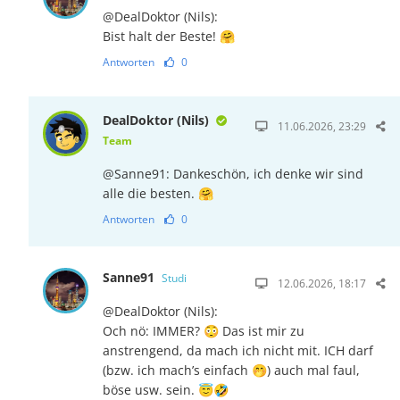
@DealDoktor (Nils):
Bist halt der Beste! 🤗
Antworten
0
DealDoktor (Nils)
11.06.2026, 23:29
Team
@Sanne91: Dankeschön, ich denke wir sind
alle die besten. 🤗
Antworten
0
Sanne91
Studi
12.06.2026, 18:17
@DealDoktor (Nils):
Och nö: IMMER? 😳 Das ist mir zu
anstrengend, da mach ich nicht mit. ICH darf
(bzw. ich mach’s einfach 🤭) auch mal faul,
böse usw. sein. 😇🤣