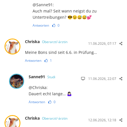
@Sanne91:
Auch mal? Seit wann neigst du zu
Untertreibungen? 😎😉😅😅💕
Antworten
0
Chriska
Oberarzt/-ärztin
11.06.2026, 07:17
Meine Bons sind seit 6.6. in Prüfung…
Antworten
1
Sanne91
Studi
11.06.2026, 22:07
@Chriska:
Dauert echt lange… 🤷🏻‍♀️
Antworten
0
Chriska
Oberarzt/-ärztin
12.06.2026, 12:18