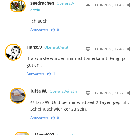
seedrachen
Oberarzt/-
03.06.2026, 11:45
ärztin
ich auch
Antworten
0
Hans99
Oberarzt/-ärztin
03.06.2026, 17:48
Bratwürste wurden mir nicht anerkannt. Fängt ja
gut an…
Antworten
1
Jutta W.
Oberarzt/-ärztin
06.06.2026, 21:27
@Hans99: Und bei mir wird seit 2 Tagen geprüft.
Scheint schwieriger zu sein.
Antworten
0
Maggi007