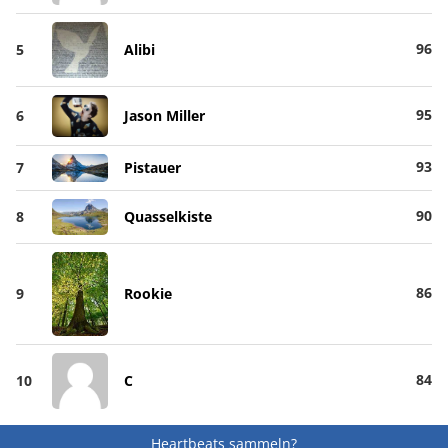
96
5
Alibi
95
6
Jason Miller
93
7
Pistauer
90
8
Quasselkiste
86
9
Rookie
84
10
C
Heartbeats sammeln?