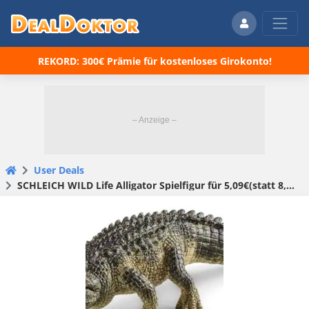
REKORD: 300€ Prämie für kostenloses Girokonto!
User Deals
SCHLEICH WILD Life Alligator Spielfigur für 5,09€(statt 8,99€)