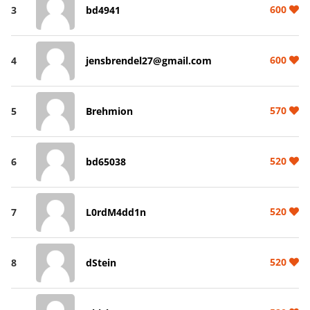
600
3
bd4941
600
4
jensbrendel27@gmail.com
570
5
Brehmion
520
6
bd65038
520
7
L0rdM4dd1n
520
8
dStein