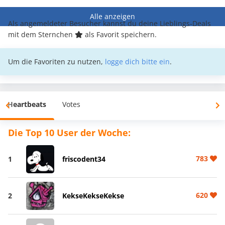
Alle anzeigen
Als angemeldeter Besucher kannst du deine Lieblings-Deals
mit dem Sternchen
als Favorit speichern.
Um die Favoriten zu nutzen,
logge dich bitte ein
.
Heartbeats
Votes
Die Top 10 User der Woche:
783
1
friscodent34
620
2
KekseKekseKekse