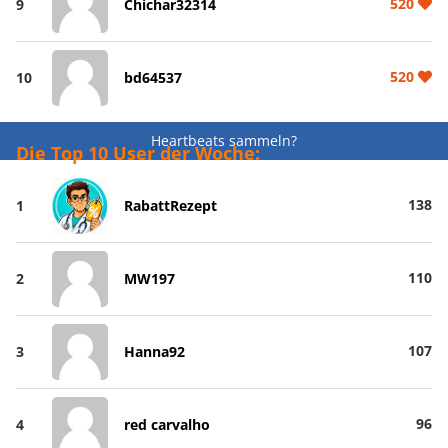
520
9
Chichar32314
520
10
bd64537
Heartbeats sammeln?
Die Top 10 User der Woche:
138
1
RabattRezept
110
2
MW197
107
3
Hanna92
96
4
red carvalho