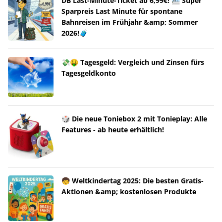
DB Last-Minute-Ticket ab 6,99€! 🚈 Super
Sparpreis Last Minute für spontane
Bahnreisen im Frühjahr &amp; Sommer
2026!🧳
💸🤑 Tagesgeld: Vergleich und Zinsen fürs
Tagesgeldkonto
🎲 Die neue Toniebox 2 mit Tonieplay: Alle
Features - ab heute erhältlich!
🧒 Weltkindertag 2025: Die besten Gratis-
Aktionen &amp; kostenlosen Produkte