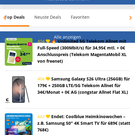
Top Deals
Neuste Deals
Favoriten
Alle anzeigen
404
🔥 Unlimited 5G Telekom Allnet mit
Full-Speed (300Mbit/s) für 34,95€ mtl. + 0€
Anschlusspreis (Telekom MagentaMobil XL
von freenet)
406
Samsung Galaxy S26 Ultra (256GB) für
179€ + 250GB LTE/5G Telekom Allnet für
34€/Monat + 0€ AG (congstar Allnet Flat XL)
443
Endet: Coolblue Heimkinowochen –
z.B. Samsung 50" 4K Smart TV für 689€ (statt
768€)