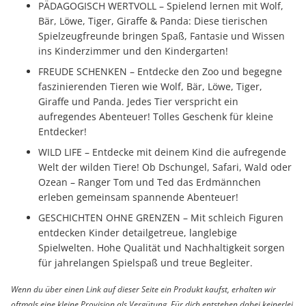
PÄDAGOGISCH WERTVOLL – Spielend lernen mit Wolf,
Bär, Löwe, Tiger, Giraffe & Panda: Diese tierischen
Spielzeugfreunde bringen Spaß, Fantasie und Wissen
ins Kinderzimmer und den Kindergarten!
FREUDE SCHENKEN – Entdecke den Zoo und begegne
faszinierenden Tieren wie Wolf, Bär, Löwe, Tiger,
Giraffe und Panda. Jedes Tier verspricht ein
aufregendes Abenteuer! Tolles Geschenk für kleine
Entdecker!
WILD LIFE – Entdecke mit deinem Kind die aufregende
Welt der wilden Tiere! Ob Dschungel, Safari, Wald oder
Ozean – Ranger Tom und Ted das Erdmännchen
erleben gemeinsam spannende Abenteuer!
GESCHICHTEN OHNE GRENZEN – Mit schleich Figuren
entdecken Kinder detailgetreue, langlebige
Spielwelten. Hohe Qualität und Nachhaltigkeit sorgen
für jahrelangen Spielspaß und treue Begleiter.
Wenn du über einen Link auf dieser Seite ein Produkt kaufst, erhalten wir
oftmals eine kleine Provision als Vergütung. Für dich entstehen dabei keinerlei