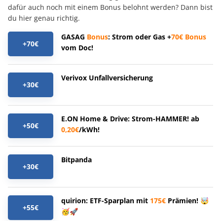
dafür auch noch mit einem Bonus belohnt werden? Dann bist
du hier genau richtig.
GASAG
Bonus
: Strom oder Gas +
70€
Bonus
+70€
vom Doc!
Verivox Unfallversicherung
+30€
E.ON Home & Drive: Strom-HAMMER! ab
+50€
0,20€
/kWh!
Bitpanda
+30€
quirion: ETF-Sparplan mit
175€
Prämien! 🤯
+55€
🥳🚀