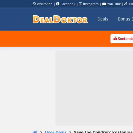
WhatsApp
|
Facebook
|
Instagram
|
YouTube
|
Ti
Deals
Bonus 
User Deals
Save the Children: kostenlos