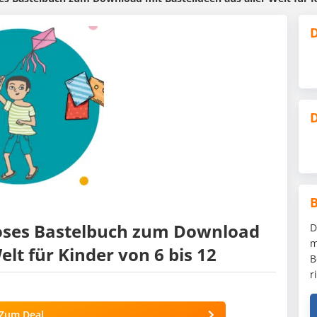
D
D
loses Bastelbuch zum Download
D
m
elt für Kinder von 6 bis 12
B
r
Zum Deal