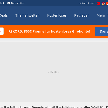
kTok
|
Newsletter
Bekannt aus:
Deals
Themenwelten
Kostenloses
Ratgeber
Mehr
REKORD: 300€ Prämie für kostenloses Girokonto!
Das w
es Bastelbuch zum Download mit Bastelideen aus aller Welt für K