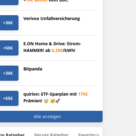
Verivox Unfallversicherung
+30€
E.ON Home & Drive: Strom-
+50€
HAMMER! ab
0,20€
/kWh!
Bitpanda
+30€
quirion: ETF-Sparplan mit
175€
+55€
Prämien! 🤯 🥳🚀
Alle anzeigen
op Ratgeber
Neuste Ratgeber
Favoriten