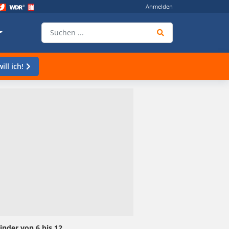
Anmelden
ill ich!
inder von 6 bis 12