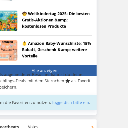
🧒 Weltkindertag 2025: Die besten
Gratis-Aktionen &amp;
kostenlosen Produkte
👶 Amazon Baby-Wunschliste: 15%
Rabatt, Geschenk &amp; weitere
Vorteile
Alle anzeigen
ls angemeldeter Besucher kannst du deine
ieblings-Deals mit dem Sternchen
als Favorit
peichern.
m die Favoriten zu nutzen,
logge dich bitte ein
.
eartbeats
Votes