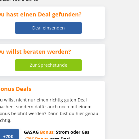
u hast einen Deal gefunden?
Deal einsenden
u willst beraten werden?
Zur Sprechstunde
Bonus Deals
u willst nicht nur einen richtig guten Deal
achen, sondern dafür auch noch mit einem
onus belohnt werden? Dann bist du hier genau
ichtig.
GASAG
Bonus
: Strom oder Gas
+70€
+
70€
Bonus
vom Doc!