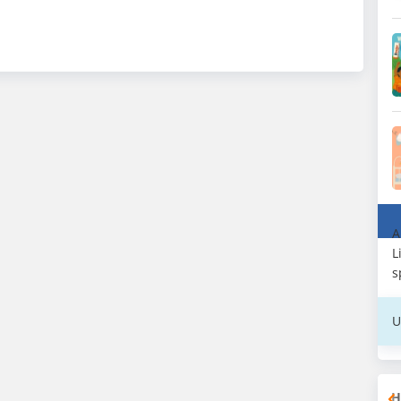
A
L
s
U
H