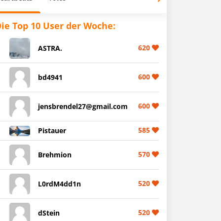
ie Top 10 User der Woche:
620
ASTRA.
600
bd4941
600
jensbrendel27@gmail.com
585
Pistauer
570
Brehmion
520
L0rdM4dd1n
520
dStein