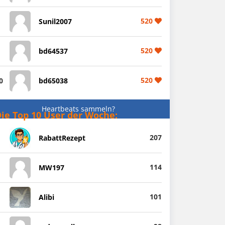
520
Sunil2007
520
bd64537
520
0
bd65038
Heartbeats sammeln?
ie Top 10 User der Woche:
207
RabattRezept
114
MW197
101
Alibi