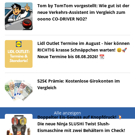
Tom by TomTom vorgestellt: Wie gut ist der
neue Verkehrs-Assistent im Vergleich zum
ooono CO-DRIVER NO2?
Lidl Outlet Termine im August - hier können
RICHTIG krasse Schnäppchen warten! 😀🚀
Neue Termine bis 08.08.2026! 📆
525€ Prämie: Kostenlose Girokonten im
Vergleich
Alle anzeigen
Doppelter Eis-Genuss auf Knopfdruck! 🍹
Die neue Ninja SLUSHi Twist Slush-
Eismaschine mit zwei Behältern im Check!