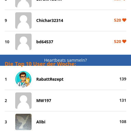
520
9
Chichar32314
520
10
bd64537
Heartbeats sammeln?
Die Top 10 User der Woche:
139
1
RabattRezept
131
2
MW197
108
3
Alibi