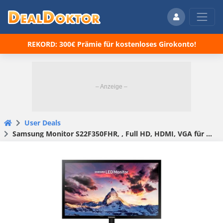
REKORD: 300€ Prämie für kostenloses Girokonto!
User Deals
Samsung Monitor S22F350FHR, , Full HD, HDMI, VGA für 117,39 € (statt 135,76 €)