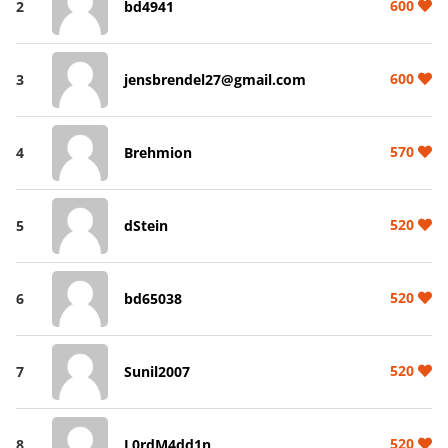
600
2
bd4941
600
3
jensbrendel27@gmail.com
570
4
Brehmion
520
5
dStein
520
6
bd65038
520
7
Sunil2007
520
8
L0rdM4dd1n