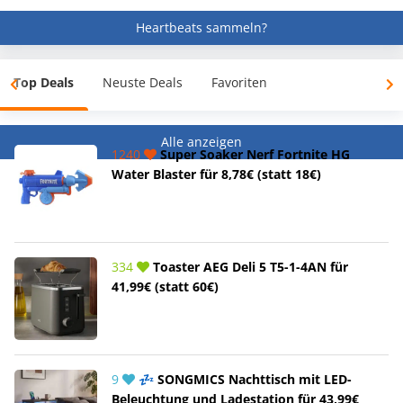
Heartbeats sammeln?
Top Deals
Neuste Deals
Favoriten
Alle anzeigen
1240
Super Soaker Nerf Fortnite HG
Water Blaster für 8,78€ (statt 18€)
334
Toaster AEG Deli 5 T5-1-4AN für
41,99€ (statt 60€)
9
💤 SONGMICS Nachttisch mit LED-
Beleuchtung und Ladestation für 43,99€