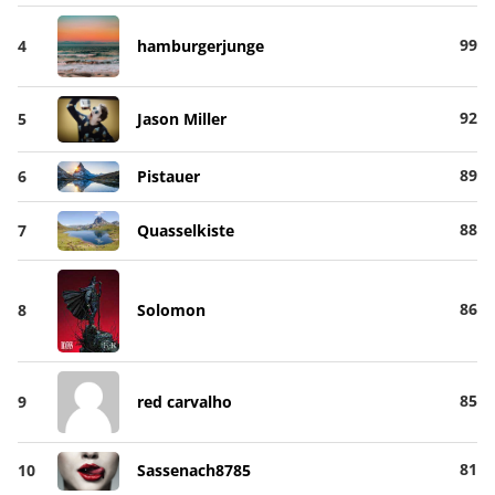
99
4
hamburgerjunge
92
5
Jason Miller
89
6
Pistauer
88
7
Quasselkiste
86
8
Solomon
85
9
red carvalho
81
10
Sassenach8785