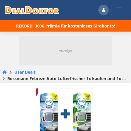
REKORD: 300€ Prämie für kostenloses Girokonto!
User Deals
Rossmann Febreze Auto Lufterfrischer 1x kaufen und 1x gratis dazu