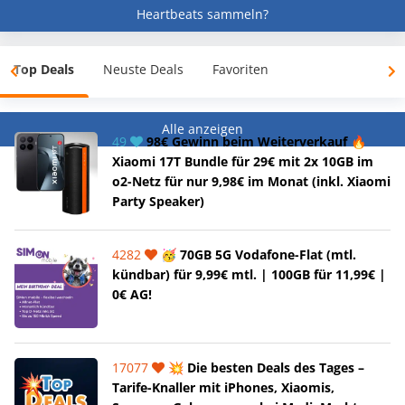
Heartbeats sammeln?
Top Deals
Neuste Deals
Favoriten
Alle anzeigen
49
98€ Gewinn beim Weiterverkauf 🔥
Xiaomi 17T Bundle für 29€ mit 2x 10GB im
o2-Netz für nur 9,98€ im Monat (inkl. Xiaomi
Party Speaker)
4282
🥳 70GB 5G Vodafone-Flat (mtl.
kündbar) für 9,99€ mtl. | 100GB für 11,99€ |
0€ AG!
17077
💥 Die besten Deals des Tages –
Tarife-Knaller mit iPhones, Xiaomis,