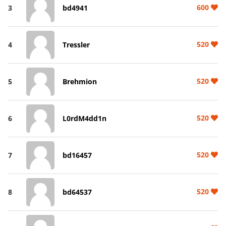
600
3
bd4941
520
4
Tressler
520
5
Brehmion
520
6
L0rdM4dd1n
520
7
bd16457
520
8
bd64537