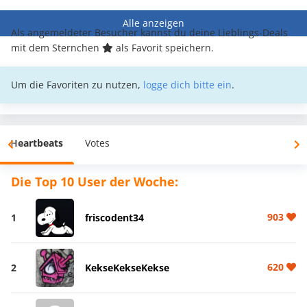
Alle anzeigen
Als angemeldeter Besucher kannst du deine Lieblings-Deals
mit dem Sternchen
als Favorit speichern.
Um die Favoriten zu nutzen,
logge dich bitte ein
.
Heartbeats
Votes
Die Top 10 User der Woche:
903
1
friscodent34
620
2
KekseKekseKekse