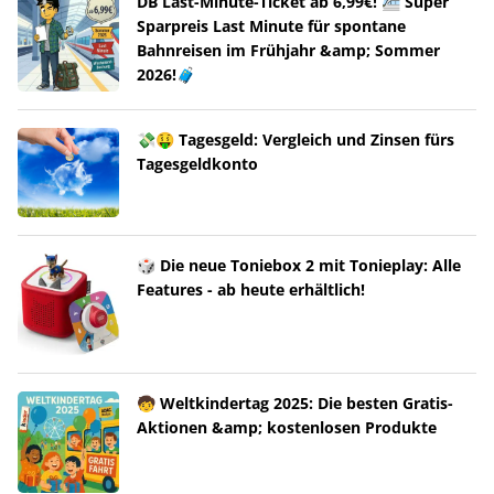
DB Last-Minute-Ticket ab 6,99€! 🚈 Super
Sparpreis Last Minute für spontane
Bahnreisen im Frühjahr &amp; Sommer
2026!🧳
💸🤑 Tagesgeld: Vergleich und Zinsen fürs
Tagesgeldkonto
🎲 Die neue Toniebox 2 mit Tonieplay: Alle
Features - ab heute erhältlich!
🧒 Weltkindertag 2025: Die besten Gratis-
Aktionen &amp; kostenlosen Produkte