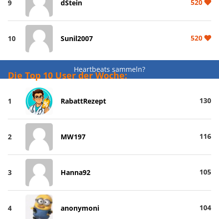
520
9
dStein
520
10
Sunil2007
Heartbeats sammeln?
Die Top 10 User der Woche:
130
1
RabattRezept
116
2
MW197
105
3
Hanna92
104
4
anonymoni