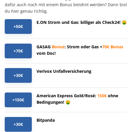
dafür auch noch mit einem Bonus belohnt werden? Dann bist
du hier genau richtig.
E.ON Strom und Gas: billiger als Check24! 🤑
+50€
GASAG
Bonus
: Strom oder Gas +
70€
Bonus
+70€
vom Doc!
Verivox Unfallversicherung
+30€
American Express Gold/Rosé:
150€
ohne
+150€
Bedingungen! 🤑
Bitpanda
+30€