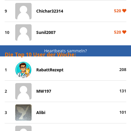
520
9
Chichar32314
520
10
Sunil2007
Heartbeats sammeln?
Die Top 10 User der Woche:
208
1
RabattRezept
131
2
MW197
101
3
Alibi