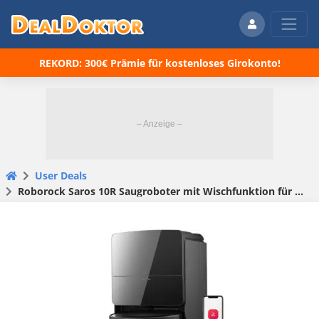
REKORD: 300€ Prämie für kostenloses Girokonto!
User Deals
Roborock Saros 10R Saugroboter mit Wischfunktion für 899€ (statt 1.199€)