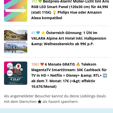
393
Bestpreis-Alarm! Müller-Licht tint Aris
RGB LED Smart Panel (120x30 cm) für 44,99€
(statt 115€) 💡 Philips Hue oder Amazon
Alexa kompatibel
41
⭐ Österreich Gönnung: 1 ÜN im
VALARA Alpine Art Hotel inkl. Halbpension
&amp; Wellnessbereichs ab 99€ p.P.
1061
6 Monate GRATIS 🔥 Telekom
MagentaTV SmartStream: 50€ Cashback für
TV in HD + Netflix + Disney+ &amp; RTL+ ➡️
ab dem 7. Monat: 17€ (=&gt; effektiv
10,67€/Monat)
Als angemeldeter Besucher kannst du deine Lieblings-Deals
mit dem Sternchen
als Favorit speichern.