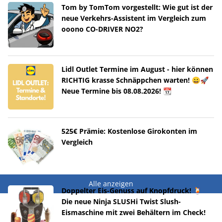
Tom by TomTom vorgestellt: Wie gut ist der
neue Verkehrs-Assistent im Vergleich zum
ooono CO-DRIVER NO2?
Lidl Outlet Termine im August - hier können
RICHTIG krasse Schnäppchen warten! 😀🚀
Neue Termine bis 08.08.2026! 📆
525€ Prämie: Kostenlose Girokonten im
Vergleich
Alle anzeigen
Doppelter Eis-Genuss auf Knopfdruck! 🍹
Die neue Ninja SLUSHi Twist Slush-
Eismaschine mit zwei Behältern im Check!