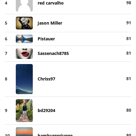
98
4
red carvalho
91
5
Jason Miller
81
6
Pistauer
81
7
Sassenach8785
81
8
Chriss97
80
9
bd29204
80
10
hamburgerjunge