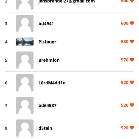
600
2
jensbrendel27@gmail.com
600
3
bd4941
580
4
Pistauer
570
5
Brehmion
520
6
L0rdM4dd1n
520
7
bd64537
520
8
dStein