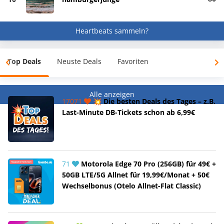
Heartbeats sammeln?
Top Deals
Neuste Deals
Favoriten
Alle anzeigen
17071
💥 Die besten Deals des Tages – z.B.
Last-Minute DB-Tickets schon ab 6,99€
71
Motorola Edge 70 Pro (256GB) für 49€ +
50GB LTE/5G Allnet für 19,99€/Monat + 50€
Wechselbonus (Otelo Allnet-Flat Classic)