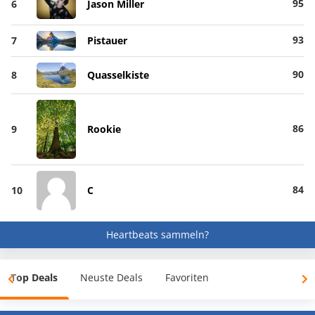
95
6
Jason Miller
93
7
Pistauer
90
8
Quasselkiste
86
9
Rookie
84
10
C
Heartbeats sammeln?
Top Deals
Neuste Deals
Favoriten