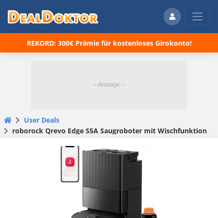
REKORD: 300€ Prämie für kostenloses Girokonto!
User Deals
roborock Qrevo Edge S5A Saugroboter mit Wischfunktion