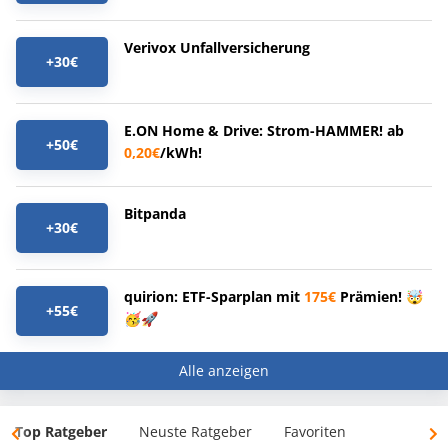
Verivox Unfallversicherung
+30€
E.ON Home & Drive: Strom-HAMMER! ab
+50€
0,20€
/kWh!
Bitpanda
+30€
quirion: ETF-Sparplan mit
175€
Prämien! 🤯
+55€
🥳🚀
Alle anzeigen
Top Ratgeber
Neuste Ratgeber
Favoriten