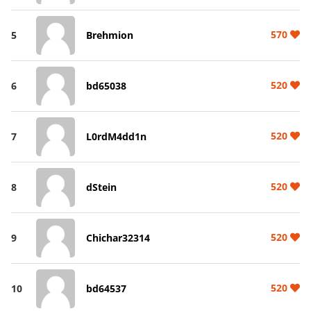
570
5
Brehmion
520
6
bd65038
520
7
L0rdM4dd1n
520
8
dStein
520
9
Chichar32314
520
10
bd64537