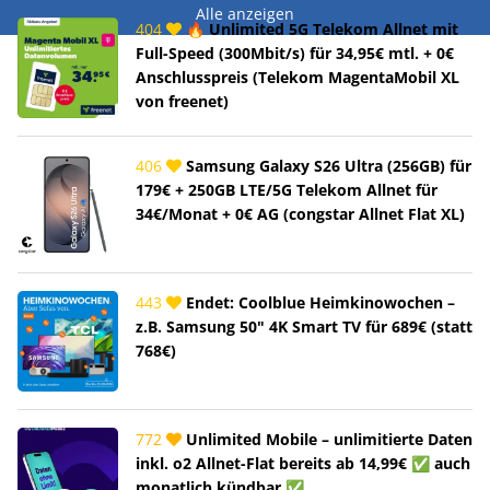
Alle anzeigen
404
🔥 Unlimited 5G Telekom Allnet mit
Full-Speed (300Mbit/s) für 34,95€ mtl. + 0€
Anschlusspreis (Telekom MagentaMobil XL
von freenet)
406
Samsung Galaxy S26 Ultra (256GB) für
179€ + 250GB LTE/5G Telekom Allnet für
34€/Monat + 0€ AG (congstar Allnet Flat XL)
443
Endet: Coolblue Heimkinowochen –
z.B. Samsung 50" 4K Smart TV für 689€ (statt
768€)
772
Unlimited Mobile – unlimitierte Daten
inkl. o2 Allnet-Flat bereits ab 14,99€ ✅ auch
monatlich kündbar ✅