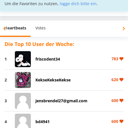
Um die Favoriten zu nutzen,
logge dich bitte ein
.
Heartbeats
Votes
Die Top 10 User der Woche:
783
1
friscodent34
620
2
KekseKekseKekse
600
3
jensbrendel27@gmail.com
600
4
bd4941