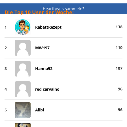
Heartbeats sammeln?
Die Top 10 User der Woche:
138
1
RabattRezept
110
2
MW197
107
3
Hanna92
96
4
red carvalho
96
5
Alibi