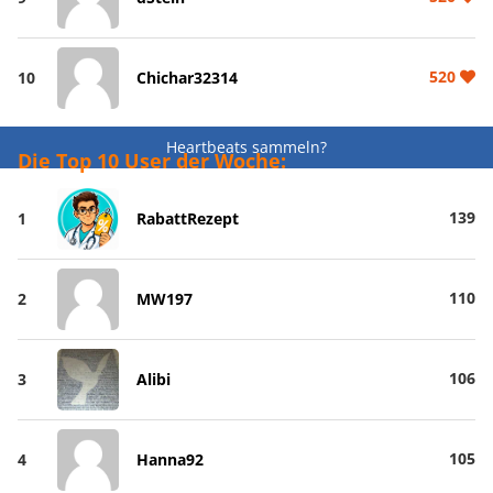
520
10
Chichar32314
Heartbeats sammeln?
Die Top 10 User der Woche:
139
1
RabattRezept
110
2
MW197
106
3
Alibi
105
4
Hanna92