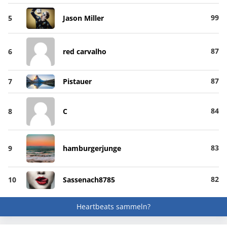
99
5
Jason Miller
87
6
red carvalho
87
7
Pistauer
84
8
C
83
9
hamburgerjunge
82
10
Sassenach8785
Heartbeats sammeln?