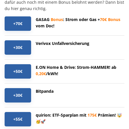
dafür auch noch mit einem Bonus belohnt werden? Dann bist
du hier genau richtig.
GASAG
Bonus
: Strom oder Gas +
70€
Bonus
+70€
vom Doc!
Verivox Unfallversicherung
+30€
E.ON Home & Drive: Strom-HAMMER! ab
+50€
0,20€
/kWh!
Bitpanda
+30€
quirion: ETF-Sparplan mit
175€
Prämien! 🤯
+55€
🥳🚀