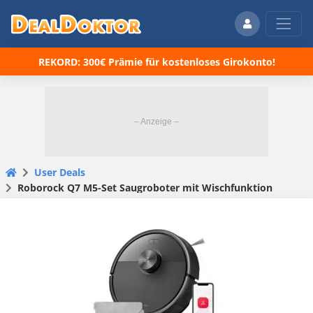
REKORD: 300€ Prämie für kostenloses Girokonto!
User Deals
Roborock Q7 M5-Set Saugroboter mit Wischfunktion