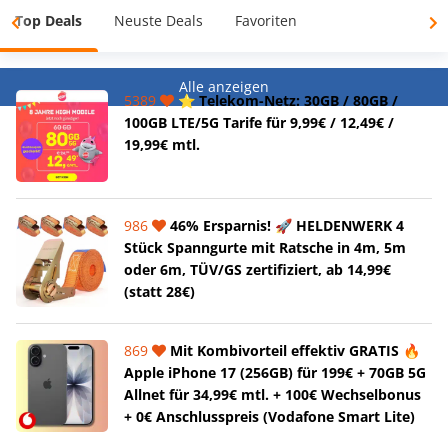
Top Deals
Neuste Deals
Favoriten
Alle anzeigen
5389
⭐️ Telekom-Netz: 30GB / 80GB /
100GB LTE/5G Tarife für 9,99€ / 12,49€ /
19,99€ mtl.
986
46% Ersparnis! 🚀 HELDENWERK 4
Stück Spanngurte mit Ratsche in 4m, 5m
oder 6m, TÜV/GS zertifiziert, ab 14,99€
(statt 28€)
869
Mit Kombivorteil effektiv GRATIS 🔥
Apple iPhone 17 (256GB) für 199€ + 70GB 5G
Allnet für 34,99€ mtl. + 100€ Wechselbonus
+ 0€ Anschlusspreis (Vodafone Smart Lite)