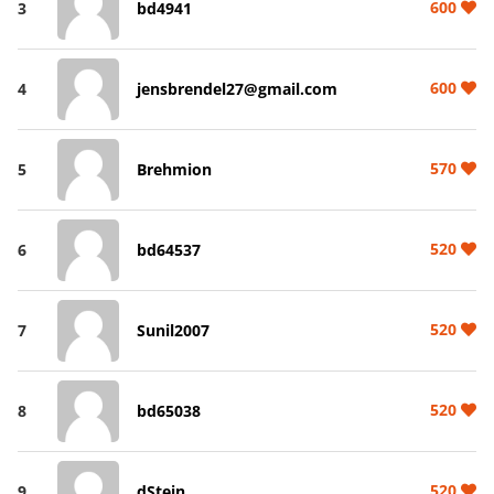
600
3
bd4941
600
4
jensbrendel27@gmail.com
570
5
Brehmion
520
6
bd64537
520
7
Sunil2007
520
8
bd65038
520
9
dStein