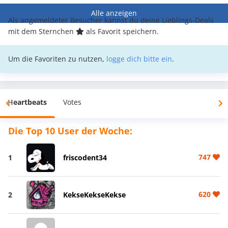
Alle anzeigen
Als angemeldeter Besucher kannst du deine Lieblings-Deals
mit dem Sternchen
als Favorit speichern.
Um die Favoriten zu nutzen,
logge dich bitte ein
.
Heartbeats
Votes
Die Top 10 User der Woche:
747
1
friscodent34
620
2
KekseKekseKekse