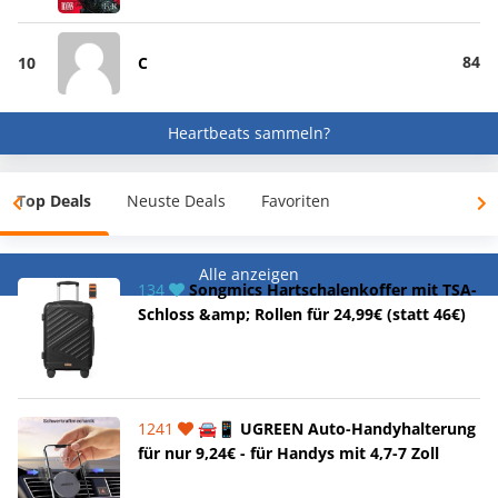
84
10
C
Heartbeats sammeln?
Top Deals
Neuste Deals
Favoriten
Alle anzeigen
134
Songmics Hartschalenkoffer mit TSA-
Schloss &amp; Rollen für 24,99€ (statt 46€)
1241
🚘📱 UGREEN Auto-Handyhalterung
für nur 9,24€ - für Handys mit 4,7-7 Zoll