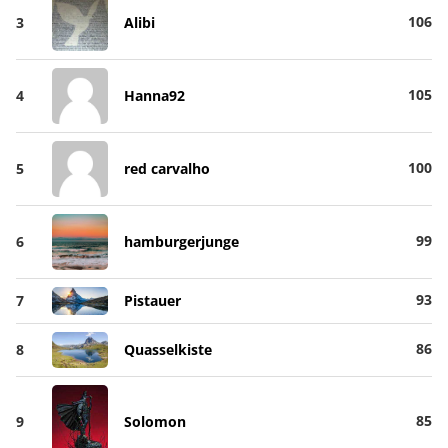
106
3
Alibi
105
4
Hanna92
100
5
red carvalho
99
6
hamburgerjunge
93
7
Pistauer
86
8
Quasselkiste
85
9
Solomon