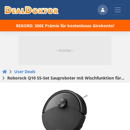
REKORD: 300€ Prämie für kostenloses Girokonto!
User Deals
Roborock Q10 S5-Set Saugroboter mit Wischfunktion für 219,99€ (statt 250€)