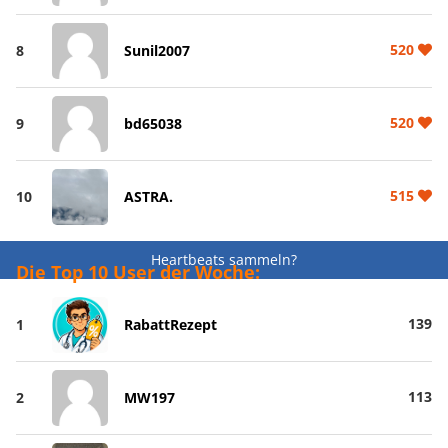
520
8
Sunil2007
520
9
bd65038
515
10
ASTRA.
Heartbeats sammeln?
Die Top 10 User der Woche:
139
1
RabattRezept
113
2
MW197