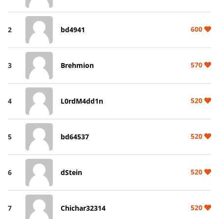
600
2
bd4941
570
3
Brehmion
520
4
L0rdM4dd1n
520
5
bd64537
520
6
dStein
520
7
Chichar32314