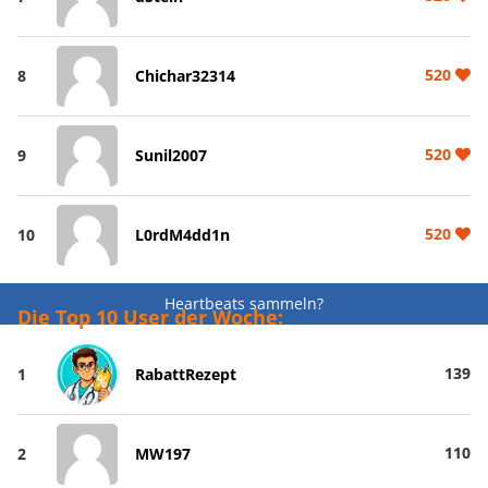
520
8
Chichar32314
520
9
Sunil2007
520
10
L0rdM4dd1n
Heartbeats sammeln?
Die Top 10 User der Woche:
139
1
RabattRezept
110
2
MW197