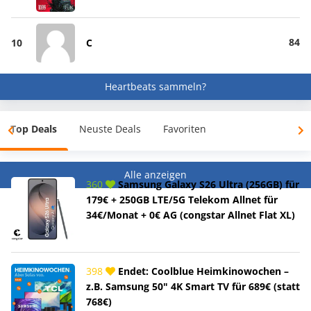
84
10
C
Heartbeats sammeln?
Top Deals
Neuste Deals
Favoriten
Alle anzeigen
360
Samsung Galaxy S26 Ultra (256GB) für
179€ + 250GB LTE/5G Telekom Allnet für
34€/Monat + 0€ AG (congstar Allnet Flat XL)
398
Endet: Coolblue Heimkinowochen –
z.B. Samsung 50" 4K Smart TV für 689€ (statt
768€)