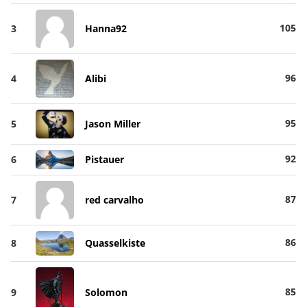
105
3
Hanna92
96
4
Alibi
95
5
Jason Miller
92
6
Pistauer
87
7
red carvalho
86
8
Quasselkiste
85
9
Solomon