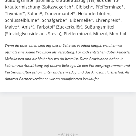
Süßungsmittel (Isomalt), Kräuterauszug (1%) aus der 13-
Kräutermischung (Spitzwegerich*, Eibisch*, Pfefferminze*,
Thymian*, Salbei*, Frauenmantel*, Holunderblüten,
Schlüsselblume*, Schafgarbe*, Bibernelle*, Ehrenpreis*,
Malve*, Anis*), Farbstoff (Zuckerkulör), Süßungsmittel
(Steviolglycoside aus Stevia), Pfefferminzöl, Minzöl, Menthol
Wenn du über einen Link auf dieser Seite ein Produkt kaufst, erhalten wir
oftmals eine kleine Provision als Vergütung. Für dich entstehen dabei keinerlei
Mehrkosten und dir bleibt frei wo du bestellst. Diese Provisionen haben in
keinem Fall Auswirkung auf unsere Beiträge. Zu den Partnerprogrammen und
Partnerschaften gehört unter anderem eBay und das Amazon PartnerNet. Als
Amazon-Partner verdienen wir an qualifizierten Verkäufen.