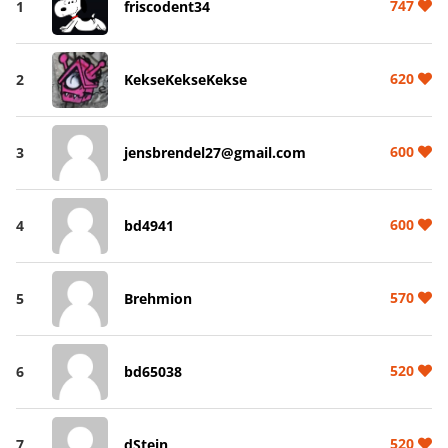
747
1
friscodent34
620
2
KekseKekseKekse
600
3
jensbrendel27@gmail.com
600
4
bd4941
570
5
Brehmion
520
6
bd65038
520
7
dStein