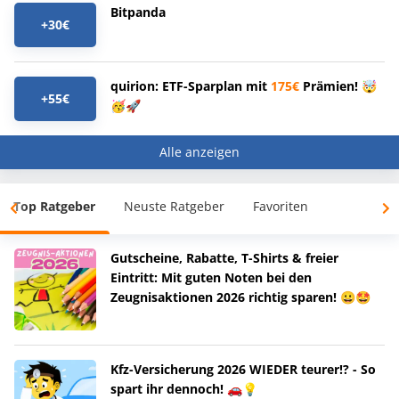
Bitpanda
+30€
quirion: ETF-Sparplan mit
175€
Prämien! 🤯
+55€
🥳🚀
Alle anzeigen
Top Ratgeber
Neuste Ratgeber
Favoriten
Gutscheine, Rabatte, T-Shirts & freier
Eintritt: Mit guten Noten bei den
Zeugnisaktionen 2026 richtig sparen! 😀🤩
Kfz-Versicherung 2026 WIEDER teurer!? - So
spart ihr dennoch! 🚗💡