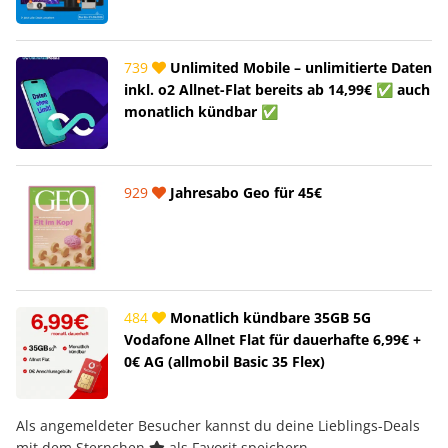
739
Unlimited Mobile – unlimitierte Daten
inkl. o2 Allnet-Flat bereits ab 14,99€ ✅ auch
monatlich kündbar ✅
929
Jahresabo Geo für 45€
484
Monatlich kündbare 35GB 5G
Vodafone Allnet Flat für dauerhafte 6,99€ +
0€ AG (allmobil Basic 35 Flex)
Als angemeldeter Besucher kannst du deine Lieblings-Deals
mit dem Sternchen
als Favorit speichern.