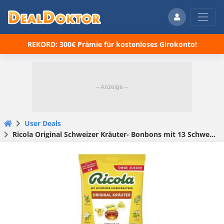
REKORD: 300€ Prämie für kostenloses Girokonto!
User Deals
Ricola Original Schweizer Kräuter- Bonbons mit 13 Schweizer Alpenkräutern 75g für 1,50€(statt 2,35€)