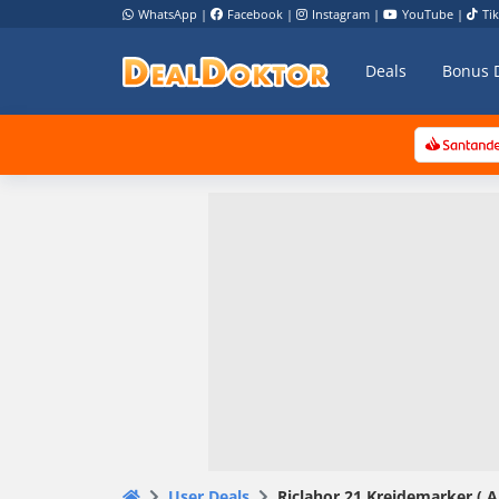
WhatsApp
|
Facebook
|
Instagram
|
YouTube
|
Ti
Deals
Bonus 
User Deals
Riclahor 21 Kreidemarker ( 