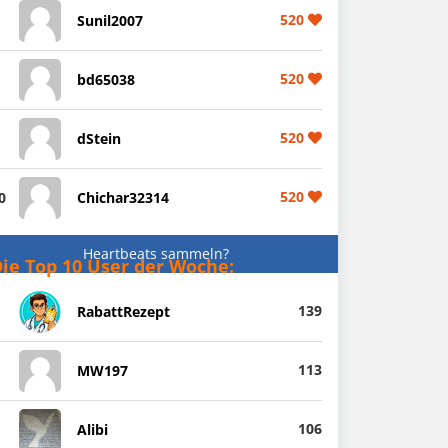
520
Sunil2007
520
bd65038
520
dStein
520
0
Chichar32314
Heartbeats sammeln?
ie Top 10 User der Woche:
139
RabattRezept
113
MW197
106
Alibi