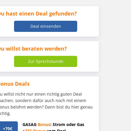
u hast einen Deal gefunden?
Deal einsenden
u willst beraten werden?
Zur Sprechstunde
Bonus Deals
u willst nicht nur einen richtig guten Deal
achen, sondern dafür auch noch mit einem
onus belohnt werden? Dann bist du hier genau
ichtig.
GASAG
Bonus
: Strom oder Gas
+70€
+
70€
Bonus
vom Doc!