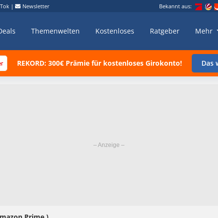
kTok
|
Newsletter
Bekannt aus:
Deals
Themenwelten
Kostenloses
Ratgeber
Mehr
REKORD: 300€ Prämie für kostenloses Girokonto!
Das w
Amazon Prime )