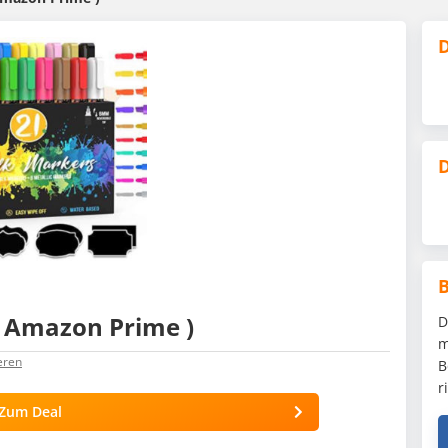
D
D
( Amazon Prime )
D
m
eren
B
r
Zum Deal