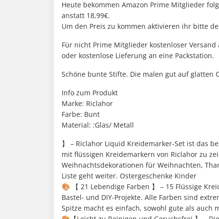
Heute bekommen Amazon Prime Mitglieder folge
anstatt 18,99€.
Um den Preis zu kommen aktivieren ihr bitte d
Für nicht Prime Mitglieder kostenloser Versand
oder kostenlose Lieferung an eine Packstation.
Schöne bunte Stifte. Die malen gut auf glatten O
Info zum Produkt
Marke: Riclahor
Farbe: Bunt
Material: :Glas/ Metall
】 – Riclahor Liquid Kreidemarker-Set ist das be
mit flüssigen Kreidemarkern von Riclahor zu ze
Weihnachtsdekorationen für Weihnachten, Thank
Liste geht weiter. Ostergeschenke Kinder
🎨 【 21 Lebendige Farben 】 – 15 Flüssige Kreid
Bastel- und DIY-Projekte. Alle Farben sind ext
Spitze macht es einfach, sowohl gute als auch m
🎨【Leicht zu Reinigen und Geruchsfrei 】 – Die