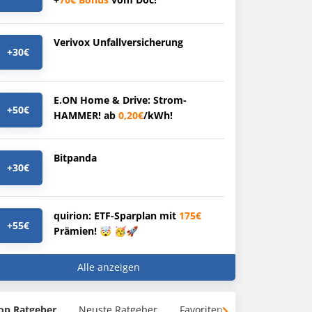
Verivox Unfallversicherung
+30€
E.ON Home & Drive: Strom-
+50€
HAMMER! ab
0,20€
/kWh!
Bitpanda
+30€
quirion: ETF-Sparplan mit
175€
+55€
Prämien! 🤯 🥳🚀
Alle anzeigen
op Ratgeber
Neuste Ratgeber
Favoriten