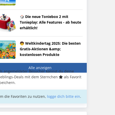
🎲 Die neue Toniebox 2 mit
Tonieplay: Alle Features - ab heute
erhältlich!
🧒 Weltkindertag 2025: Die besten
Gratis-Aktionen &amp;
kostenlosen Produkte
Alle anzeigen
ls angemeldeter Besucher kannst du deine
ieblings-Deals mit dem Sternchen
als Favorit
peichern.
m die Favoriten zu nutzen,
logge dich bitte ein
.