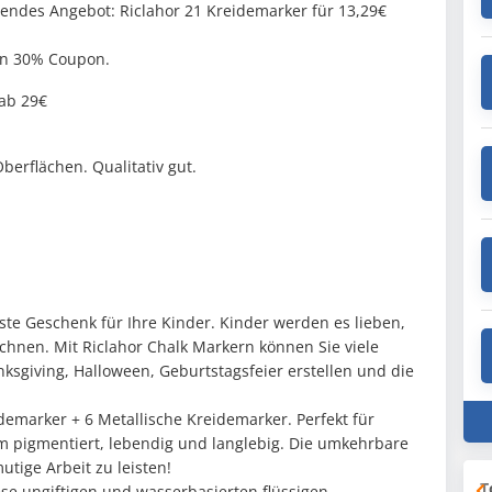
ndes Angebot: Riclahor 21 Kreidemarker für 13,29€
en 30% Coupon.
 ab 29€
berflächen. Qualitativ gut.
ste Geschenk für Ihre Kinder. Kinder werden es lieben,
ichnen. Mit Riclahor Chalk Markern können Sie viele
sgiving, Halloween, Geburtstagsfeier erstellen und die
emarker + 6 Metallische Kreidemarker. Perfekt für
rem pigmentiert, lebendig und langlebig. Die umkehrbare
utige Arbeit zu leisten!
T
se ungiftigen und wasserbasierten flüssigen