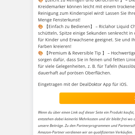
Kreidemarker können leicht mit einem trockene
Reinigung zum Kinderspiel wird! Lassen Sie Ihre
Menge Fensterkunst!
🎨 【Einfach zu Bedienen】 – Riclahor Liquid Ch
schütteln, Spitze einige Sekunden senkrecht in d
für Kinder und Erwachsene geeignet. Sie und Ihr
Farben kreieren!
🎨 【Premium & Reversible Tip 】 – Hochwertige 
sorgen dafür, dass Sie in feinen und fetten Li
für viele Gelegenheiten, z. B. für Tafeln (Nass
dauerhaft auf porösen Oberflächen.
Eingetragen mit der DealDoktor App für iOS.
Wenn du über einen Link auf dieser Seite ein Produkt kaufst, 
entstehen dabei keinerlei Mehrkosten und dir bleibt frei wo 
unsere Beiträge. Zu den Partnerprogrammen und Partnersch
Amazon-Partner verdienen wir an qualifizierten Verkäufen.