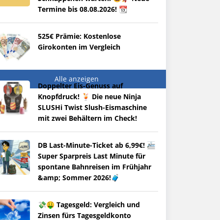
Termine bis 08.08.2026! 📆
525€ Prämie: Kostenlose
Girokonten im Vergleich
Alle anzeigen
Doppelter Eis-Genuss auf
Knopfdruck! 🍹 Die neue Ninja
SLUSHi Twist Slush-Eismaschine
mit zwei Behältern im Check!
DB Last-Minute-Ticket ab 6,99€! 🚈
Super Sparpreis Last Minute für
spontane Bahnreisen im Frühjahr
&amp; Sommer 2026!🧳
💸🤑 Tagesgeld: Vergleich und
Zinsen fürs Tagesgeldkonto