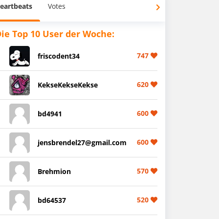
eartbeats
Votes
ie Top 10 User der Woche:
747
friscodent34
620
KekseKekseKekse
600
bd4941
600
jensbrendel27@gmail.com
570
Brehmion
520
bd64537