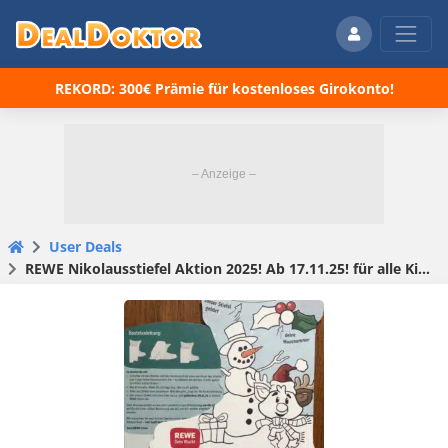
REKORD: 300€ Prämie für kostenloses Girokonto!
User Deals
REWE Nikolausstiefel Aktion 2025! Ab 17.11.25! für alle Kinder bis 12 Jahre 😀🎅