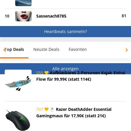
81
10
Sassenach8785
Heartbeats sammeln?
Top Deals
Neuste Deals
Favoriten
Alle anzeigen
555
Aufblasbares 2-Personen Kajak Eishai
Flow für 99,99€ (statt 114€)
707
🖱️ Razer DeathAdder Essential
Gamingmaus für 17,90€ (statt 21€)