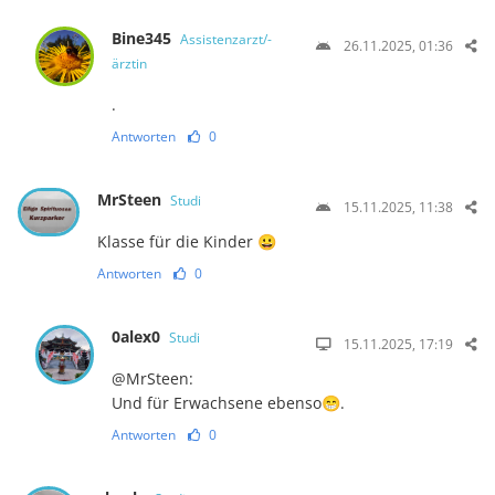
Bine345
Assistenzarzt/-
26.11.2025, 01:36
ärztin
.
Antworten
0
MrSteen
Studi
15.11.2025, 11:38
Klasse für die Kinder 😀
Antworten
0
0alex0
Studi
15.11.2025, 17:19
@MrSteen:
Und für Erwachsene ebenso😁.
Antworten
0