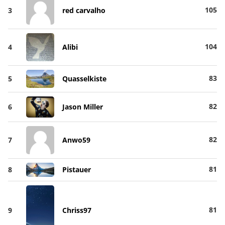
105
3
red carvalho
104
4
Alibi
83
5
Quasselkiste
82
6
Jason Miller
82
7
Anwo59
81
8
Pistauer
81
9
Chriss97