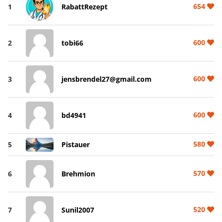
654
1
RabattRezept
600
2
tobi66
600
3
jensbrendel27@gmail.com
600
4
bd4941
580
5
Pistauer
570
6
Brehmion
520
7
Sunil2007