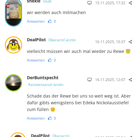
shexle
Studi
15.11.2025, 17:32
wir werden auch mitmachen
Antworten
0
DealPilot
Oberarzt/-ärztin
16.11.2025, 10:37
vielleicht müssen wir auch mal wieder zu Rewe 😇
Antworten
0
DerBuntspecht
16.11.2025, 12:07
Assistenzarzt/-ärztin
Schade das der Rewe bei uns so weit weg ist. Aber
dafür gibts wenigstens bei Edeka Nickolausstiefel
zum füllen 🙂
Antworten
0
DealPilot
Oberarzt/-