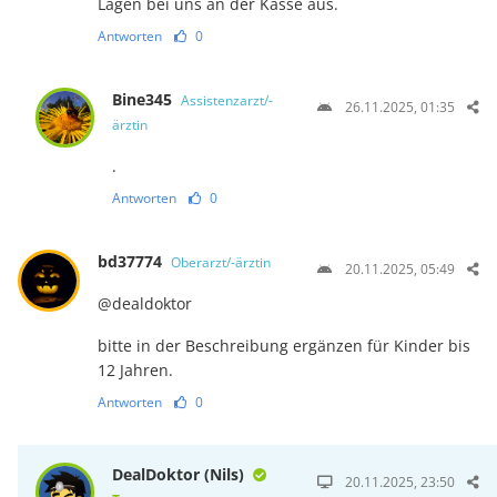
Lagen bei uns an der Kasse aus.
Antworten
0
Bine345
Assistenzarzt/-
26.11.2025, 01:35
ärztin
.
Antworten
0
bd37774
Oberarzt/-ärztin
20.11.2025, 05:49
@dealdoktor
bitte in der Beschreibung ergänzen für Kinder bis
12 Jahren.
Antworten
0
DealDoktor (Nils)
20.11.2025, 23:50