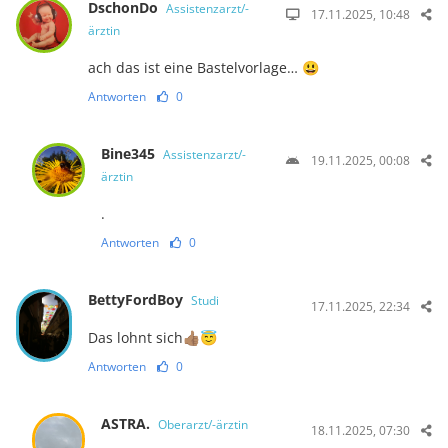
DschonDo
Assistenzarzt/-
17.11.2025, 10:48
ärztin
ach das ist eine Bastelvorlage… 😃
Antworten
0
Bine345
Assistenzarzt/-
19.11.2025, 00:08
ärztin
.
Antworten
0
BettyFordBoy
Studi
17.11.2025, 22:34
Das lohnt sich👍🏽😇
Antworten
0
ASTRA.
Oberarzt/-ärztin
18.11.2025, 07:30