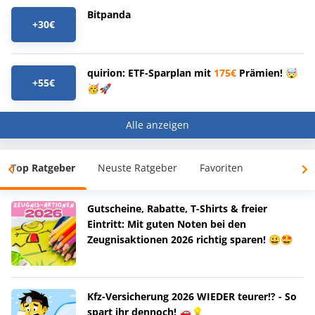
Bitpanda
+30€
quirion: ETF-Sparplan mit
175€
Prämien! 🤯
+55€
🥳🚀
Alle anzeigen
Top Ratgeber
Neuste Ratgeber
Favoriten
Gutscheine, Rabatte, T-Shirts & freier
Eintritt: Mit guten Noten bei den
Zeugnisaktionen 2026 richtig sparen! 😀🤩
Kfz-Versicherung 2026 WIEDER teurer!? - So
spart ihr dennoch! 🚗💡