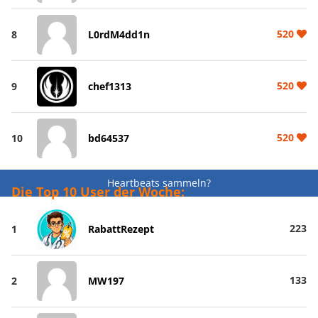
520
8
L0rdM4dd1n
520
9
chef1313
520
10
bd64537
Heartbeats sammeln?
Die Top 10 User der Woche:
223
1
RabattRezept
133
2
MW197