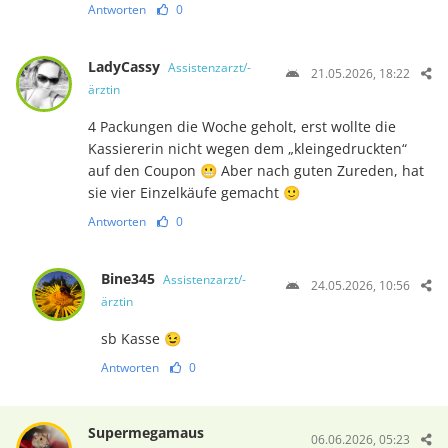
Antworten
0
LadyCassy
Assistenzarzt/-
21.05.2026, 18:22
ärztin
4 Packungen die Woche geholt, erst wollte die
Kassiererin nicht wegen dem „kleingedruckten“
auf den Coupon 😬 Aber nach guten Zureden, hat
sie vier Einzelkäufe gemacht 🙂
Antworten
0
Bine345
Assistenzarzt/-
24.05.2026, 10:56
ärztin
sb Kasse 😉
Antworten
0
Supermegamaus
06.06.2026, 05:23