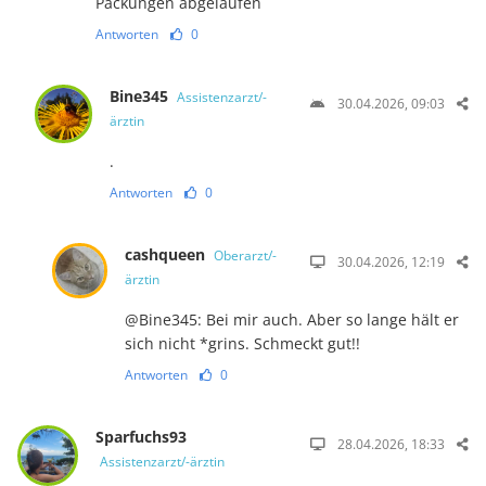
Packungen abgelaufen
Antworten
0
Bine345
Assistenzarzt/-
30.04.2026, 09:03
ärztin
.
Antworten
0
cashqueen
Oberarzt/-
30.04.2026, 12:19
ärztin
@Bine345: Bei mir auch. Aber so lange hält er
sich nicht *grins. Schmeckt gut!!
Antworten
0
Sparfuchs93
28.04.2026, 18:33
Assistenzarzt/-ärztin