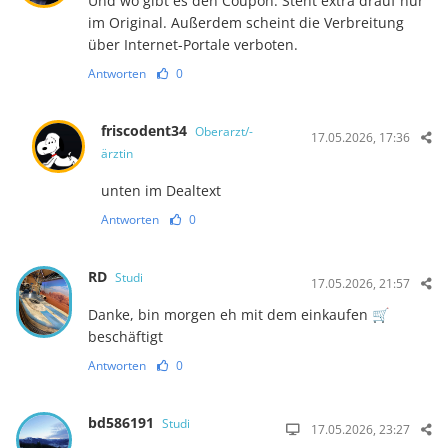
Und wo gibt es den Coupon. Steht extra drauf nur
im Original. Außerdem scheint die Verbreitung
über Internet-Portale verboten.
Antworten
0
friscodent34
Oberarzt/-
17.05.2026, 17:36
ärztin
unten im Dealtext
Antworten
0
RD
Studi
17.05.2026, 21:57
Danke, bin morgen eh mit dem einkaufen 🛒
beschäftigt
Antworten
0
bd586191
Studi
17.05.2026, 23:27