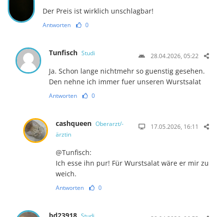
Der Preis ist wirklich unschlagbar!
Antworten
0
Tunfisch
Studi
28.04.2026, 05:22
Ja. Schon lange nichtmehr so guenstig gesehen.
Den nehne ich immer fuer unseren Wurstsalat
Antworten
0
cashqueen
Oberarzt/-
17.05.2026, 16:11
ärztin
@Tunfisch:
Ich esse ihn pur! Für Wurstsalat wäre er mir zu
weich.
Antworten
0
bd23918
Studi