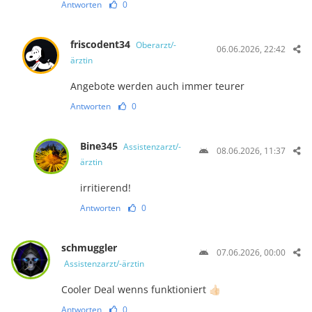
Antworten
0
friscodent34
Oberarzt/-
06.06.2026, 22:42
ärztin
Angebote werden auch immer teurer
Antworten
0
Bine345
Assistenzarzt/-
08.06.2026, 11:37
ärztin
irritierend!
Antworten
0
schmuggler
07.06.2026, 00:00
Assistenzarzt/-ärztin
Cooler Deal wenns funktioniert 👍🏻
Antworten
0