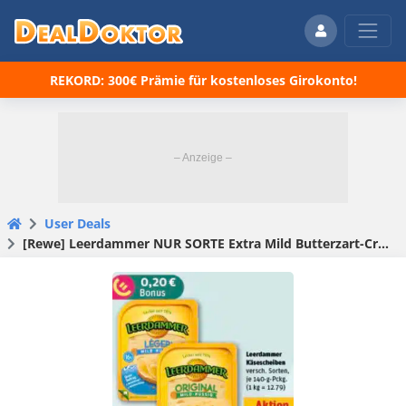
REKORD: 300€ Prämie für kostenloses Girokonto!
User Deals
[Rewe] Leerdammer NUR SORTE Extra Mild Butterzart-Cremig 130g für 0,59 Euro statt 2,89 Euro