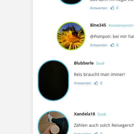
Antworten
0
Bine345
Assistenzarzt/-
@Pompon: bei mir hat
Antworten
0
Blubberle
Studi
Reis braucht man immer!
Antworten
0
Xandela18
Studi
Zählen auch solch Reisegericht
Antworten
0