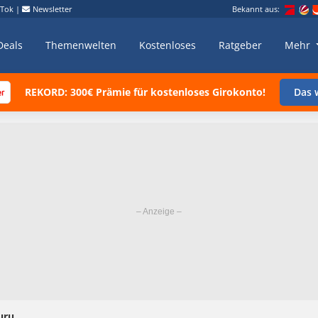
kTok
|
Newsletter
Bekannt aus:
Deals
Themenwelten
Kostenloses
Ratgeber
Mehr
REKORD: 300€ Prämie für kostenloses Girokonto!
Das w
uru