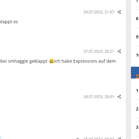
7
24.07.2023, 21:07
8
klappt es
9
27.07.2023, 20:21
1
a bei smhaggle geklappt 😄ich habe Expressreis auf dem
D
1
24.07.2023, 20:01
2
3
n