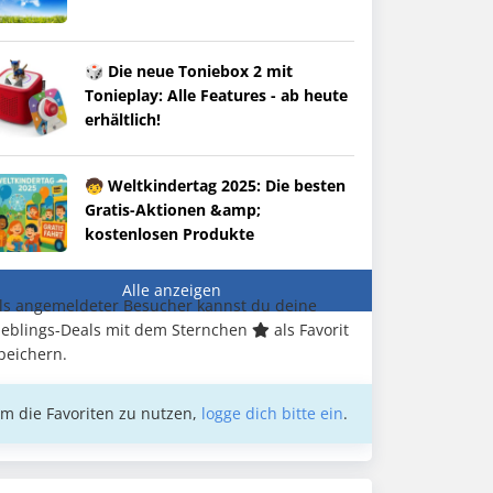
🎲 Die neue Toniebox 2 mit
Tonieplay: Alle Features - ab heute
erhältlich!
🧒 Weltkindertag 2025: Die besten
Gratis-Aktionen &amp;
kostenlosen Produkte
Alle anzeigen
ls angemeldeter Besucher kannst du deine
ieblings-Deals mit dem Sternchen
als Favorit
peichern.
m die Favoriten zu nutzen,
logge dich bitte ein
.