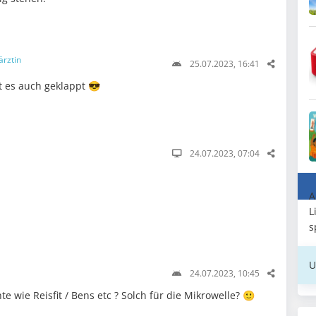
ärztin
25.07.2023, 16:41
 es auch geklappt 😎
24.07.2023, 07:04
A
L
s
U
24.07.2023, 10:45
e wie Reisfit / Bens etc ? Solch für die Mikrowelle? 🙂