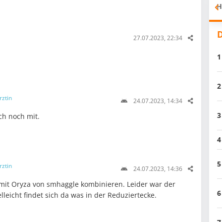
H
D
27.07.2023, 22:34
1
2
rztin
24.07.2023, 14:34
3
ch noch mit.
4
5
rztin
24.07.2023, 14:36
mit Oryza von smhaggle kombinieren. Leider war der
6
lleicht findet sich da was in der Reduziertecke.