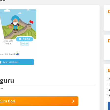
D
D
tguru
D
m
re
B
r
Zum Deal