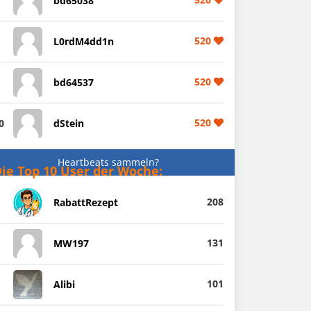
bd65038
520
L0rdM4dd1n
520
bd64537
520
0
dStein
Heartbeats sammeln?
ie Top 10 User der Woche:
208
RabattRezept
131
MW197
101
Alibi