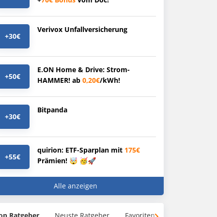
Verivox Unfallversicherung
+30€
E.ON Home & Drive: Strom-
+50€
HAMMER! ab
0,20€
/kWh!
Bitpanda
+30€
quirion: ETF-Sparplan mit
175€
+55€
Prämien! 🤯 🥳🚀
Alle anzeigen
op Ratgeber
Neuste Ratgeber
Favoriten