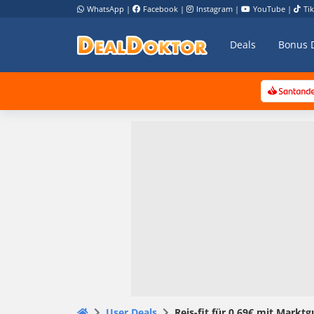
WhatsApp
|
Facebook
|
Instagram
|
YouTube
|
Ti
Deals
Bonus 
User Deals
Reis-fit für 0,69€ mit Marktg