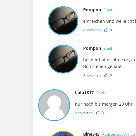
Pompon
Studi
einreichen und vielleicht 
Antworten
0
Pompon
Studi
bei mir hat es ohne oryz
Bon stehen gehabt
Antworten
0
Lulu1817
Studi
nur noch bis morgen 20 Uhr
Antworten
0
Bine345
Assistenzarzt/-ärzti