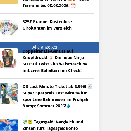
Termine bis 08.08.2026! 📆
525€ Prämie: Kostenlose
Girokonten im Vergleich
Alle anzeigen
Doppelter Eis-Genuss auf
Knopfdruck! 🍹 Die neue Ninja
SLUSHi Twist Slush-Eismaschine
mit zwei Behältern im Check!
DB Last-Minute-Ticket ab 6,99€! 🚈
Super Sparpreis Last Minute für
spontane Bahnreisen im Frühjahr
&amp; Sommer 2026!🧳
💸🤑 Tagesgeld: Vergleich und
Zinsen fürs Tagesgeldkonto