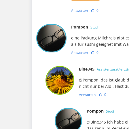
Antworten
0
Pompon
Studi
eine Packung Milchreis gibt es
als für sushi geeignet (mit Wa
Antworten
0
Bine345
Assistenzarzt/-ärzti
@Pompon: das ist glaub d
nicht nur bei Aldi. Hast d
Antworten
0
Pompon
Studi
@Bine345 ich habe ein
das kann im Regal ew