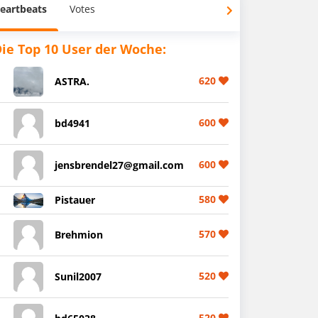
eartbeats
Votes
ie Top 10 User der Woche:
620
ASTRA.
600
bd4941
600
jensbrendel27@gmail.com
580
Pistauer
570
Brehmion
520
Sunil2007
520