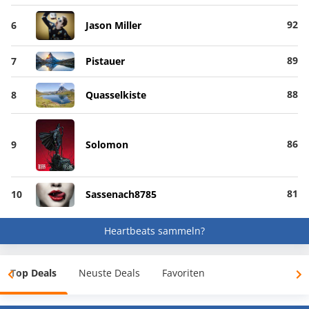
92
6
Jason Miller
89
7
Pistauer
88
8
Quasselkiste
86
9
Solomon
81
10
Sassenach8785
Heartbeats sammeln?
Top Deals
Neuste Deals
Favoriten