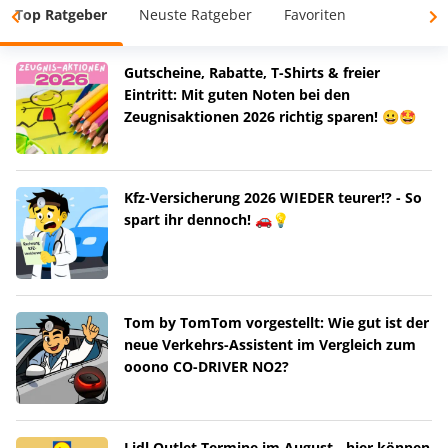
Top Ratgeber
Neuste Ratgeber
Favoriten
Gutscheine, Rabatte, T-Shirts & freier
Eintritt: Mit guten Noten bei den
Zeugnisaktionen 2026 richtig sparen! 😀🤩
Kfz-Versicherung 2026 WIEDER teurer!? - So
spart ihr dennoch! 🚗💡
Tom by TomTom vorgestellt: Wie gut ist der
neue Verkehrs-Assistent im Vergleich zum
ooono CO-DRIVER NO2?
Lidl Outlet Termine im August - hier können