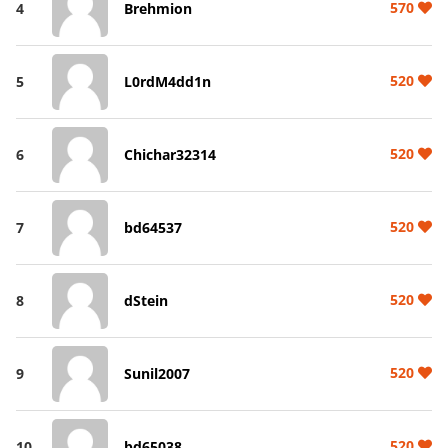
570
4
Brehmion
520
5
L0rdM4dd1n
520
6
Chichar32314
520
7
bd64537
520
8
dStein
520
9
Sunil2007
520
10
bd65038