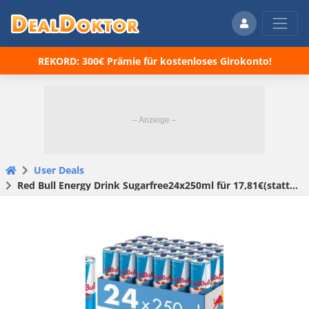
REKORD: 300€ Prämie für kostenloses Girokonto!
User Deals
Red Bull Energy Drink Sugarfree24x250ml für 17,81€(statt 25,99€)