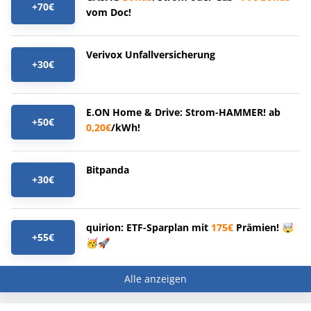
+70€
vom Doc!
Verivox Unfallversicherung
+30€
E.ON Home & Drive: Strom-HAMMER! ab
+50€
0,20€
/kWh!
Bitpanda
+30€
quirion: ETF-Sparplan mit
175€
Prämien! 🤯
+55€
🥳🚀
Alle anzeigen