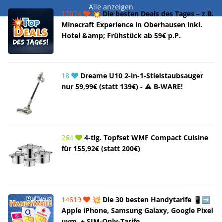
Alle anzeigen
17074
💥 Die besten Deals des Tages – z.B.
Minecraft Experience in Oberhausen inkl.
Hotel &amp; Frühstück ab 59€ p.P.
18
Dreame U10 2-in-1-Stielstaubsauger
nur 59,99€ (statt 139€) - ⚠️ B-WARE!
264
4-tlg. Topfset WMF Compact Cuisine
für 155,92€ (statt 200€)
14619
💥 Die 30 besten Handytarife 📱➡️
Apple iPhone, Samsung Galaxy, Google Pixel
uvm. + SIM-Only-Tarife