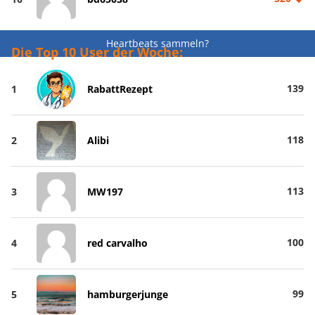
Heartbeats sammeln?
Die Top 10 User der Woche:
139
1
RabattRezept
118
2
Alibi
113
3
MW197
100
4
red carvalho
99
5
hamburgerjunge