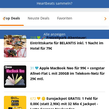
Heartbeats sammeln?
Top Deals
Neuste Deals
Favoriten
Alle anzeigen
218
🎢 Freizeitpark-Abenteuer:
Eintrittskarte für BELANTIS inkl. 1 Nacht im
Hotel für 79€
31
Apple MacBook Neo für 99€ + congstar
Allnet-Flat L mit 200GB im Telekom-Netz für
29€ mtl.
672
🪙 Eurojackpot GRATIS: 1 Feld für
0,00€ (statt 2,90€) mit 32 Mio € Jackpot -