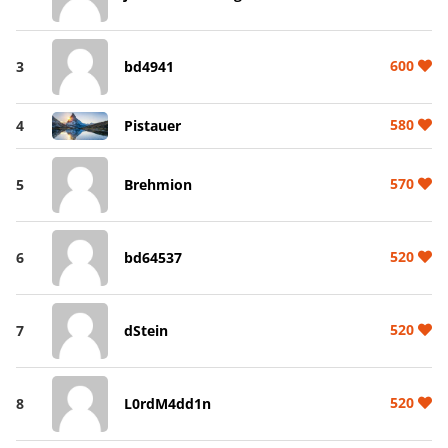
600
3
bd4941
580
4
Pistauer
570
5
Brehmion
520
6
bd64537
520
7
dStein
520
8
L0rdM4dd1n