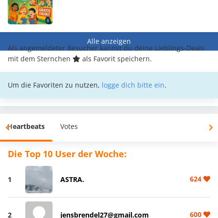
Alle anzeigen
Als angemeldeter Besucher kannst du deine Lieblings-Deals
mit dem Sternchen
als Favorit speichern.
Um die Favoriten zu nutzen,
logge dich bitte ein
.
Heartbeats
Votes
Die Top 10 User der Woche:
624
1
ASTRA.
600
2
jensbrendel27@gmail.com