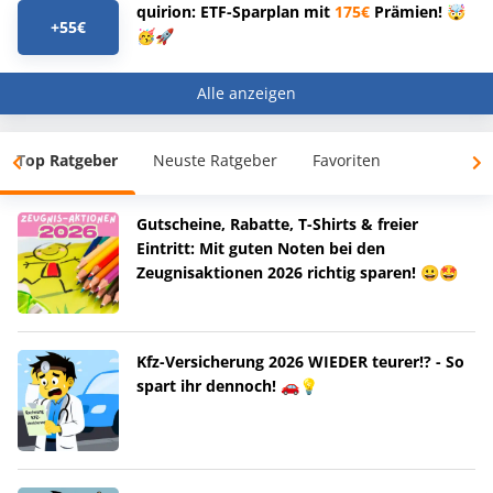
quirion: ETF-Sparplan mit
175€
Prämien! 🤯
+55€
🥳🚀
Alle anzeigen
Top Ratgeber
Neuste Ratgeber
Favoriten
Gutscheine, Rabatte, T-Shirts & freier
Eintritt: Mit guten Noten bei den
Zeugnisaktionen 2026 richtig sparen! 😀🤩
Kfz-Versicherung 2026 WIEDER teurer!? - So
spart ihr dennoch! 🚗💡