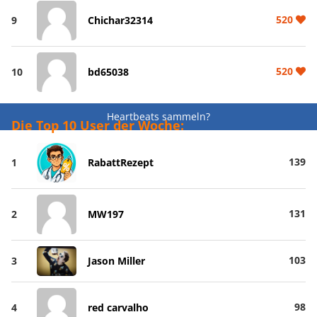
520
9
Chichar32314
520
10
bd65038
Heartbeats sammeln?
Die Top 10 User der Woche:
139
1
RabattRezept
131
2
MW197
103
3
Jason Miller
98
4
red carvalho