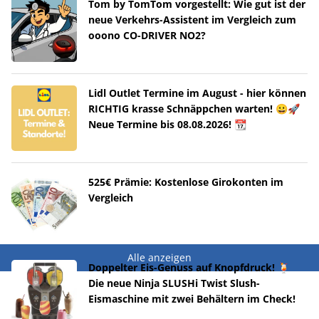
Tom by TomTom vorgestellt: Wie gut ist der
neue Verkehrs-Assistent im Vergleich zum
ooono CO-DRIVER NO2?
Lidl Outlet Termine im August - hier können
RICHTIG krasse Schnäppchen warten! 😀🚀
Neue Termine bis 08.08.2026! 📆
525€ Prämie: Kostenlose Girokonten im
Vergleich
Alle anzeigen
Doppelter Eis-Genuss auf Knopfdruck! 🍹
Die neue Ninja SLUSHi Twist Slush-
Eismaschine mit zwei Behältern im Check!