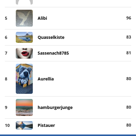
96
5
Alibi
83
6
Quasselkiste
81
7
Sassenach8785
80
8
Aurellia
80
9
hamburgerjunge
80
10
Pistauer