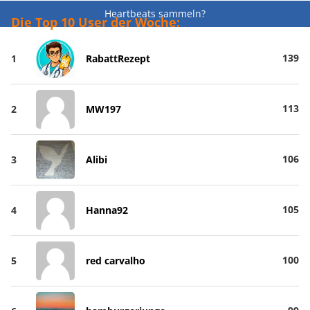
Heartbeats sammeln?
Die Top 10 User der Woche:
139
1
RabattRezept
113
2
MW197
106
3
Alibi
105
4
Hanna92
100
5
red carvalho