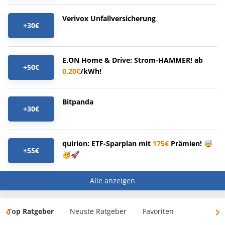
Verivox Unfallversicherung
+30€
E.ON Home & Drive: Strom-HAMMER! ab
+50€
0,20€
/kWh!
Bitpanda
+30€
quirion: ETF-Sparplan mit
175€
Prämien! 🤯
+55€
🥳🚀
Alle anzeigen
Top Ratgeber
Neuste Ratgeber
Favoriten