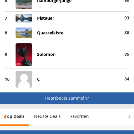
99
6
hamburgerjunge
93
7
Pistauer
86
8
Quasselkiste
85
9
Solomon
84
10
C
Heartbeats sammeln?
Top Deals
Neuste Deals
Favoriten