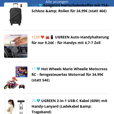
Alle anzeigen
132
Songmics Hartschalenkoffer mit TSA-
Schloss &amp; Rollen für 24,99€ (statt 46€)
1239
🚘📱 UGREEN Auto-Handyhalterung
für nur 9,24€ - für Handys mit 4,7-7 Zoll
17
Hot Wheels Mario Wheelie Motocross
RC - ferngesteuertes Motorrad für 34,99€
(statt 54€)
29
UGREEN 2-in-1 USB-C Kabel (60W) mit
Handy-Lanyard (Ladekabel &amp;
Trageband)