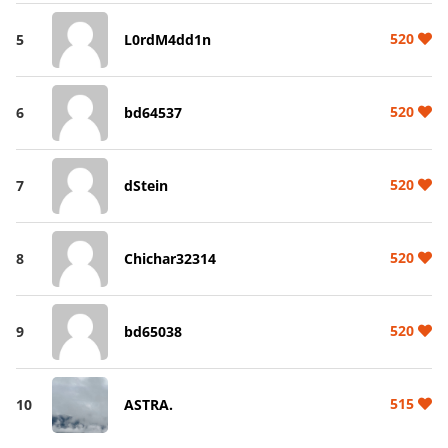
520
5
L0rdM4dd1n
520
6
bd64537
520
7
dStein
520
8
Chichar32314
520
9
bd65038
515
10
ASTRA.