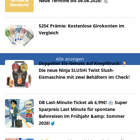
Neue Termine bis 08.08.2026! 📆
525€ Prämie: Kostenlose Girokonten im
Vergleich
Alle anzeigen
Doppelter Eis-Genuss auf Knopfdruck! 🍹
Die neue Ninja SLUSHi Twist Slush-
Eismaschine mit zwei Behältern im Check!
DB Last-Minute-Ticket ab 6,99€! 🚈 Super
Sparpreis Last Minute für spontane
Bahnreisen im Frühjahr &amp; Sommer
2026!🧳