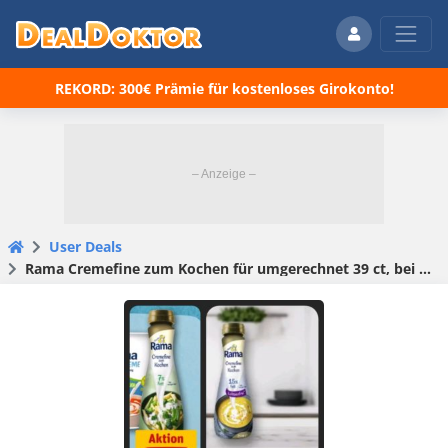
REKORD: 300€ Prämie für kostenloses Girokonto!
User Deals
Rama Cremefine zum Kochen für umgerechnet 39 ct, bei Rewe Dank Marktguru