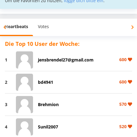
Um die Favoriten zu nutzen,
logge dich bitte ein
.
Heartbeats
Votes
Die Top 10 User der Woche:
600
1
jensbrendel27@gmail.com
600
2
bd4941
570
3
Brehmion
520
4
Sunil2007