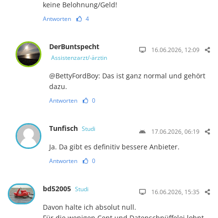
keine Belohnung/Geld!
Antworten
4
DerBuntspecht
16.06.2026, 12:09
Assistenzarzt/-ärztin
@BettyFordBoy: Das ist ganz normal und gehört
dazu.
Antworten
0
Tunfisch
Studi
17.06.2026, 06:19
Ja. Da gibt es definitiv bessere Anbieter.
Antworten
0
bd52005
Studi
16.06.2026, 15:35
Davon halte ich absolut null.
Für die wenigen Cent und Datenschnüffelei lohnt