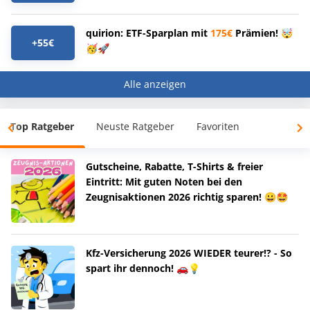
quirion: ETF-Sparplan mit
175€
Prämien! 🤯
+55€
🥳🚀
Alle anzeigen
Top Ratgeber
Neuste Ratgeber
Favoriten
Gutscheine, Rabatte, T-Shirts & freier
Eintritt: Mit guten Noten bei den
Zeugnisaktionen 2026 richtig sparen! 😀🤩
Kfz-Versicherung 2026 WIEDER teurer!? - So
spart ihr dennoch! 🚗💡