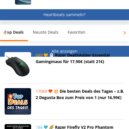
Heartbeats sammeln?
Top Deals
Neuste Deals
Favoriten
Alle anzeigen
689
🖱️ Razer DeathAdder Essential
Gamingmaus für 17,90€ (statt 21€)
17069
💥 Die besten Deals des Tages – z.B.
2 Degusta Box zum Preis von 1 (nur 16,99€)
186
🌈 Razer Firefly V2 Pro Phantom