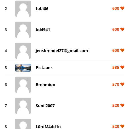
600
2
tobi66
600
3
bd4941
600
4
jensbrendel27@gmail.com
585
5
Pistauer
570
6
Brehmion
520
7
Sunil2007
520
8
L0rdM4dd1n