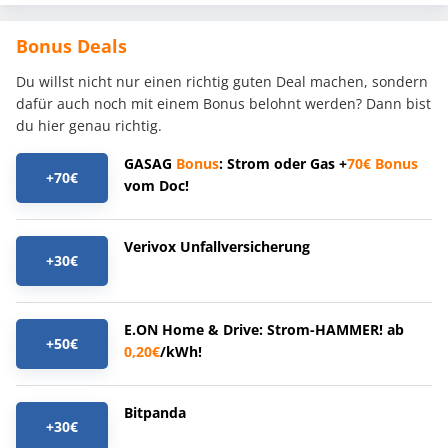
Bonus Deals
Du willst nicht nur einen richtig guten Deal machen, sondern
dafür auch noch mit einem Bonus belohnt werden? Dann bist
du hier genau richtig.
GASAG
Bonus
: Strom oder Gas +
70€
Bonus
+70€
vom Doc!
Verivox Unfallversicherung
+30€
E.ON Home & Drive: Strom-HAMMER! ab
+50€
0,20€
/kWh!
Bitpanda
+30€