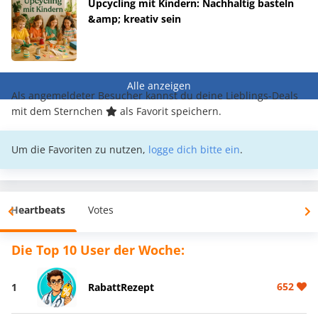
Upcycling mit Kindern: Nachhaltig basteln
&amp; kreativ sein
Alle anzeigen
Als angemeldeter Besucher kannst du deine Lieblings-Deals
mit dem Sternchen
als Favorit speichern.
Um die Favoriten zu nutzen,
logge dich bitte ein
.
Heartbeats
Votes
Die Top 10 User der Woche:
652
1
RabattRezept