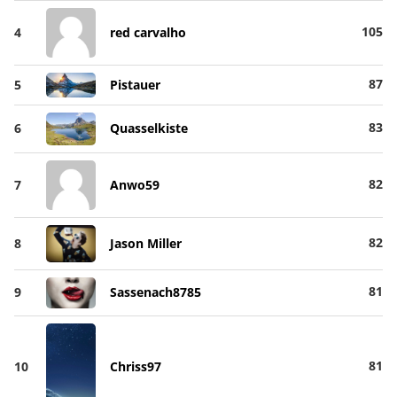
105
4
red carvalho
87
5
Pistauer
83
6
Quasselkiste
82
7
Anwo59
82
8
Jason Miller
81
9
Sassenach8785
81
10
Chriss97