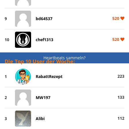
520
9
bd64537
520
10
chef1313
Heartbeats sammeln?
Die Top 10 User der Woche:
223
1
RabattRezept
133
2
MW197
112
3
Alibi