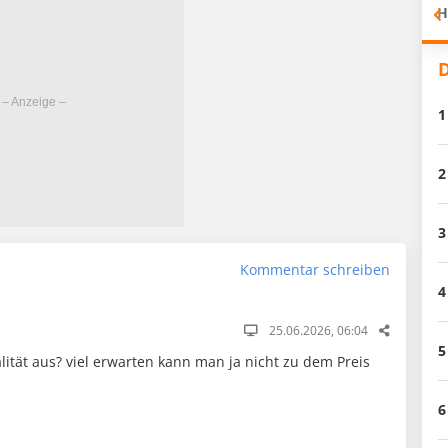
H
D
1
2
3
Kommentar schreiben
4
25.06.2026, 06:04
5
lität aus? viel erwarten kann man ja nicht zu dem Preis
6