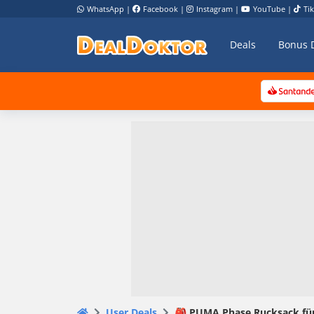
WhatsApp
|
Facebook
|
Instagram
|
YouTube
|
Ti
Deals
Bonus 
User Deals
🎒 PUMA Phase Rucksack für 