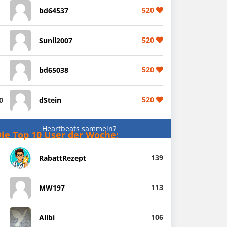
520
bd64537
520
Sunil2007
520
bd65038
520
0
dStein
Heartbeats sammeln?
ie Top 10 User der Woche:
139
RabattRezept
113
MW197
106
Alibi