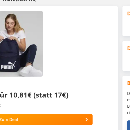
D
D
r 10,81€ (statt 17€)
D
m
r
B
r
Zum Deal