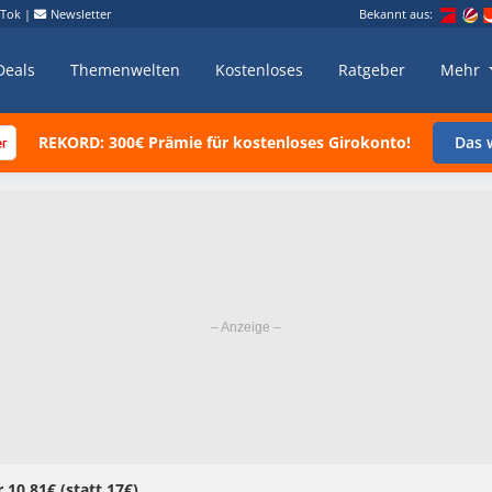
kTok
|
Newsletter
Bekannt aus:
Deals
Themenwelten
Kostenloses
Ratgeber
Mehr
REKORD: 300€ Prämie für kostenloses Girokonto!
Das w
10,81€ (statt 17€)