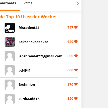
eartbeats
Votes
ie Top 10 User der Woche:
747
friscodent34
620
KekseKekseKekse
600
jensbrendel27@gmail.com
600
bd4941
570
Brehmion
520
L0rdM4dd1n