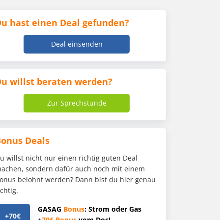
u hast einen Deal gefunden?
Deal einsenden
u willst beraten werden?
Zur Sprechstunde
Bonus Deals
u willst nicht nur einen richtig guten Deal
achen, sondern dafür auch noch mit einem
onus belohnt werden? Dann bist du hier genau
ichtig.
GASAG
Bonus
: Strom oder Gas
+70€
+
70€
Bonus
vom Doc!