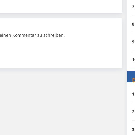
7
8
einen Kommentar zu schreiben.
9
1
D
1
2
3