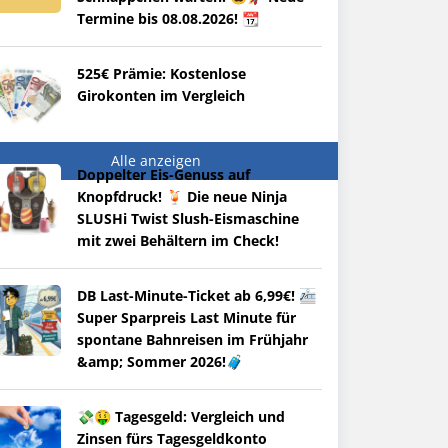
Termine bis 08.08.2026! 📆
525€ Prämie: Kostenlose
Girokonten im Vergleich
Alle anzeigen
Doppelter Eis-Genuss auf
Knopfdruck! 🍹 Die neue Ninja
SLUSHi Twist Slush-Eismaschine
mit zwei Behältern im Check!
DB Last-Minute-Ticket ab 6,99€! 🚈
Super Sparpreis Last Minute für
spontane Bahnreisen im Frühjahr
&amp; Sommer 2026!🧳
💸🤑 Tagesgeld: Vergleich und
Zinsen fürs Tagesgeldkonto