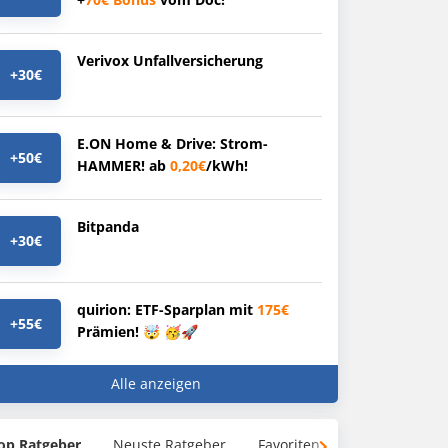
Verivox Unfallversicherung
+30€
E.ON Home & Drive: Strom-
+50€
HAMMER! ab
0,20€
/kWh!
Bitpanda
+30€
quirion: ETF-Sparplan mit
175€
+55€
Prämien! 🤯 🥳🚀
Alle anzeigen
op Ratgeber
Neuste Ratgeber
Favoriten