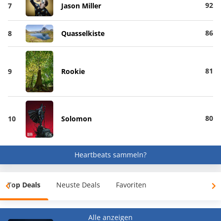
92
7
Jason Miller
86
8
Quasselkiste
81
9
Rookie
80
10
Solomon
Heartbeats sammeln?
Top Deals
Neuste Deals
Favoriten
Alle anzeigen