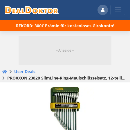
REKORD: 300€ Prämie für kostenloses Girokonto!
User Deals
PROXXON 23820 SlimLine-Ring-Maulschlüsselsatz, 12-teilig., 6 – 19 mm, für 25,41€(statt 30,08)