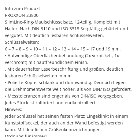
Info zum Produkt
PROXXON 23800
SlimLine-Ring-Maulschlüsselsatz, 12-teilig. Komplett mit
Halter. Nach DIN 3110 und ISO 3318.Sorgfältig gehärtet und
vergütet. Mit deutlich lesbaren Schlüsselweiten.
Schlüsselweiten:
6 – 7 – 8 – 9 – 10 – 11 – 12 – 13 – 14 – 15 – 17 und 19 mm.
• Aufwendige Oberflächenbehandlung (2x vernickelt, 1x
verchromt) mit hautfreundlichem Finish.
. Mit dauerhafter Laserbeschriftung und großen, deutlich
lesbaren Schlüsselweiten in mm.
• Polierte Köpfe, schlank und dünnwandig. Dennoch liegen
die Drehmomentwerte weit höher, als von DIN/ ISO gefordert.
• Messtoleranzen sind enger als von DIN/ISO vorgegeben.
Jedes Stück ist kalibriert und endkontrolliert.
Hinweis:
Jeder Schlüssel hat seinen festen Platz: Eingeklinkt in einem
Kunststoffsockel, der auch an der Wand befestigt werden
kann. Mit deutlichen Größenkennzeichnungen.
Ordnung für immer!