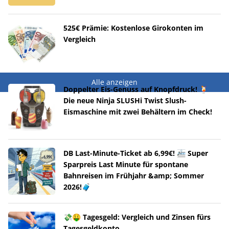
525€ Prämie: Kostenlose Girokonten im
Vergleich
Alle anzeigen
Doppelter Eis-Genuss auf Knopfdruck! 🍹
Die neue Ninja SLUSHi Twist Slush-
Eismaschine mit zwei Behältern im Check!
DB Last-Minute-Ticket ab 6,99€! 🚈 Super
Sparpreis Last Minute für spontane
Bahnreisen im Frühjahr &amp; Sommer
2026!🧳
💸🤑 Tagesgeld: Vergleich und Zinsen fürs
Tagesgeldkonto