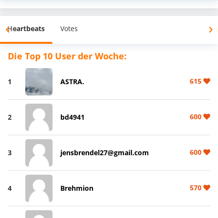
Heartbeats
Votes
Die Top 10 User der Woche:
615
1
ASTRA.
600
2
bd4941
600
3
jensbrendel27@gmail.com
570
4
Brehmion