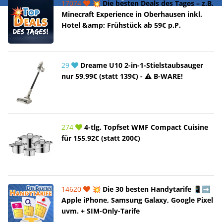
17074
💥 Die besten Deals des Tages – z.B.
Minecraft Experience in Oberhausen inkl.
Hotel &amp; Frühstück ab 59€ p.P.
29
Dreame U10 2-in-1-Stielstaubsauger
nur 59,99€ (statt 139€) - ⚠️ B-WARE!
274
4-tlg. Topfset WMF Compact Cuisine
für 155,92€ (statt 200€)
14620
💥 Die 30 besten Handytarife 📱➡️
Apple iPhone, Samsung Galaxy, Google Pixel
uvm. + SIM-Only-Tarife