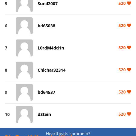
520
5
Sunil2007
520
6
bd65038
520
7
L0rdM4dd1n
520
8
Chichar32314
520
9
bd64537
520
10
dStein
Heartbeats sammeln?