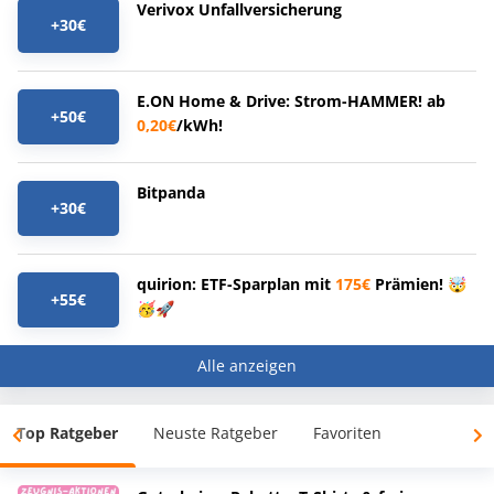
Verivox Unfallversicherung
+30€
E.ON Home & Drive: Strom-HAMMER! ab
+50€
0,20€
/kWh!
Bitpanda
+30€
quirion: ETF-Sparplan mit
175€
Prämien! 🤯
+55€
🥳🚀
Alle anzeigen
Top Ratgeber
Neuste Ratgeber
Favoriten