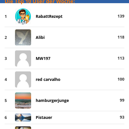
Die Top 10 User der Woche:
139
1
RabattRezept
118
2
Alibi
113
3
MW197
100
4
red carvalho
99
5
hamburgerjunge
93
6
Pistauer