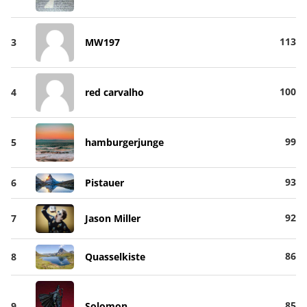
113
3
MW197
100
4
red carvalho
99
5
hamburgerjunge
93
6
Pistauer
92
7
Jason Miller
86
8
Quasselkiste
85
9
Solomon