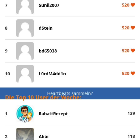
520
7
Sunil2007
520
8
dStein
520
9
bd65038
520
10
L0rdM4dd1n
Heartbeats sammeln?
Die Top 10 User der Woche:
139
1
RabattRezept
118
2
Alibi