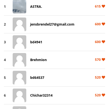
615
1
ASTRA.
600
2
jensbrendel27@gmail.com
600
3
bd4941
570
4
Brehmion
520
5
bd64537
520
6
Chichar32314