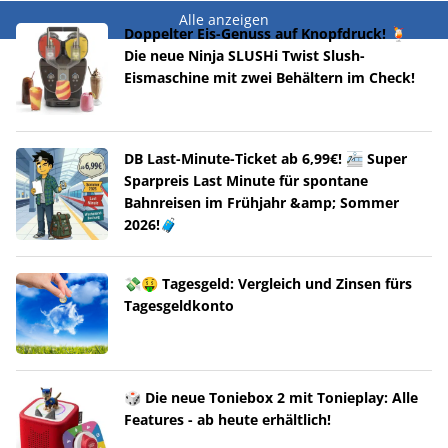
Alle anzeigen
Doppelter Eis-Genuss auf Knopfdruck! 🍹
Die neue Ninja SLUSHi Twist Slush-
Eismaschine mit zwei Behältern im Check!
DB Last-Minute-Ticket ab 6,99€! 🚈 Super
Sparpreis Last Minute für spontane
Bahnreisen im Frühjahr &amp; Sommer
2026!🧳
💸🤑 Tagesgeld: Vergleich und Zinsen fürs
Tagesgeldkonto
🎲 Die neue Toniebox 2 mit Tonieplay: Alle
Features - ab heute erhältlich!