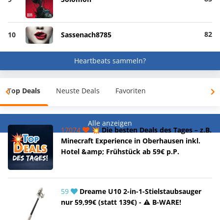
82
10
Sassenach8785
Heartbeats sammeln?
Top Deals
Neuste Deals
Favoriten
Alle anzeigen
17074
💥 Die besten Deals des Tages – z.B.
Minecraft Experience in Oberhausen inkl.
Hotel &amp; Frühstück ab 59€ p.P.
59
Dreame U10 2-in-1-Stielstaubsauger
nur 59,99€ (statt 139€) - ⚠️ B-WARE!