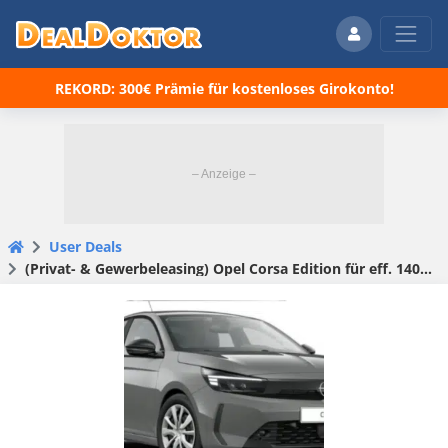
REKORD: 300€ Prämie für kostenloses Girokonto!
User Deals
(Privat- & Gewerbeleasing) Opel Corsa Edition für eff. 140,39 € mtl., 36 Monate, 5.000 km/Jahr, Sitzheizung & LED-Scheinwerfer