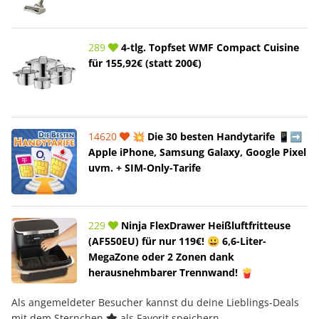
289
4-tlg. Topfset WMF Compact Cuisine
für 155,92€ (statt 200€)
14620
💥 Die 30 besten Handytarife 📱➡️
Apple iPhone, Samsung Galaxy, Google Pixel
uvm. + SIM-Only-Tarife
229
Ninja FlexDrawer Heißluftfritteuse
(AF550EU) für nur 119€! 😀 6,6-Liter-
MegaZone oder 2 Zonen dank
herausnehmbarer Trennwand! 🍟
Als angemeldeter Besucher kannst du deine Lieblings-Deals
mit dem Sternchen
als Favorit speichern.