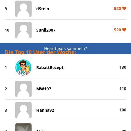
520
9
dStein
520
10
Sunil2007
Heartbeats sammeln?
Die Top 10 User der Woche:
130
1
RabattRezept
110
2
MW197
100
3
Hanna92