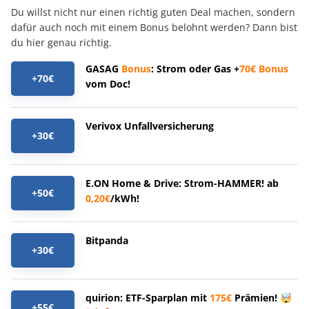
Du willst nicht nur einen richtig guten Deal machen, sondern
dafür auch noch mit einem Bonus belohnt werden? Dann bist
du hier genau richtig.
GASAG
Bonus
: Strom oder Gas +
70€
Bonus
+70€
vom Doc!
Verivox Unfallversicherung
+30€
E.ON Home & Drive: Strom-HAMMER! ab
+50€
0,20€
/kWh!
Bitpanda
+30€
quirion: ETF-Sparplan mit
175€
Prämien! 🤯
+55€