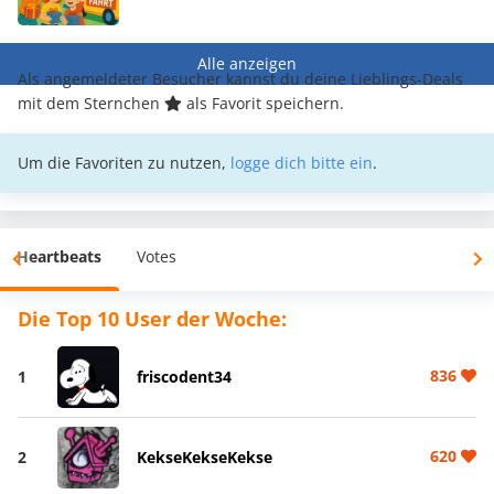
Alle anzeigen
Als angemeldeter Besucher kannst du deine Lieblings-Deals
mit dem Sternchen
als Favorit speichern.
Um die Favoriten zu nutzen,
logge dich bitte ein
.
Heartbeats
Votes
Die Top 10 User der Woche:
836
1
friscodent34
620
2
KekseKekseKekse