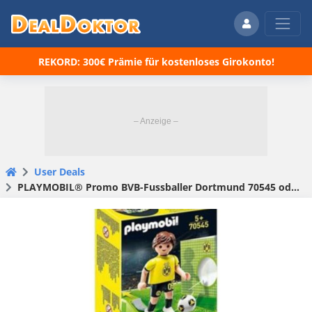
REKORD: 300€ Prämie für kostenloses Girokonto!
User Deals
PLAYMOBIL® Promo BVB-Fussballer Dortmund 70545 oder Promo BVB Dortmund Keeper Torwart 70547 für je nur 7,99€ + 3,95€ VSK