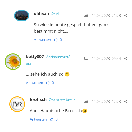
oldixan
Studi
15.04.2023, 21:28
So wie sie heute gespielt haben, ganz
bestimmt nicht….
Antworten
0
betty007
Assistenzarzt/-
15.04.2023, 09:44
ärztin
… sehe ich auch so 🙂
Antworten
0
krofisch
Oberarzt/-ärztin
15.04.2023, 12:23
Aber Hauptsache Borussia😉
Antworten
0