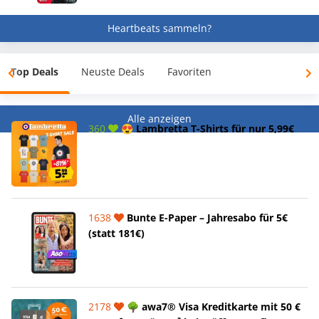
Heartbeats sammeln?
Top Deals
Neuste Deals
Favoriten
Alle anzeigen
360
😍 Lambretta T-Shirts für nur 5,99€
1638
Bunte E-Paper – Jahresabo für 5€
(statt 181€)
2178
🌳 awa7® Visa Kreditkarte mit 50 €