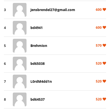
600
3
jensbrendel27@gmail.com
600
4
bd4941
570
5
Brehmion
520
6
bd65038
520
7
L0rdM4dd1n
520
8
bd64537