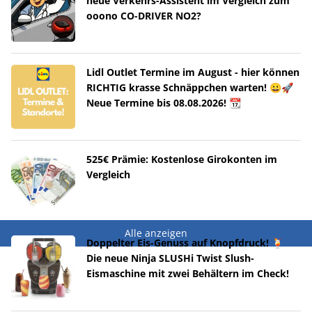
neue Verkehrs-Assistent im Vergleich zum
ooono CO-DRIVER NO2?
Lidl Outlet Termine im August - hier können
RICHTIG krasse Schnäppchen warten! 😀🚀
Neue Termine bis 08.08.2026! 📆
525€ Prämie: Kostenlose Girokonten im
Vergleich
Alle anzeigen
Doppelter Eis-Genuss auf Knopfdruck! 🍹
Die neue Ninja SLUSHi Twist Slush-
Eismaschine mit zwei Behältern im Check!