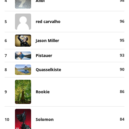
98
4
Alibi
96
5
red carvalho
95
6
Jason Miller
93
7
Pistauer
90
8
Quasselkiste
86
9
Rookie
84
10
Solomon