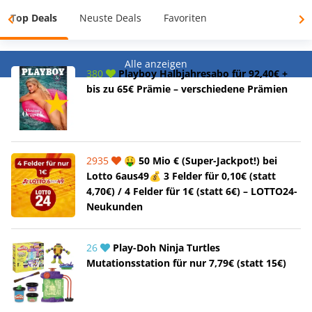
Top Deals
Neuste Deals
Favoriten
Alle anzeigen
380
Playboy Halbjahresabo für 92,40€ +
bis zu 65€ Prämie – verschiedene Prämien
2935
🤑 50 Mio € (Super-Jackpot!) bei
Lotto 6aus49💰 3 Felder für 0,10€ (statt
4,70€) / 4 Felder für 1€ (statt 6€) – LOTTO24-
Neukunden
26
Play-Doh Ninja Turtles
Mutationsstation für nur 7,79€ (statt 15€)