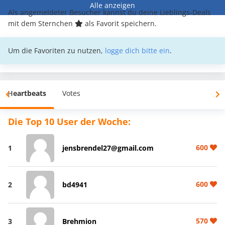
Alle anzeigen
Als angemeldeter Besucher kannst du deine Lieblings-Deals
mit dem Sternchen
als Favorit speichern.
Um die Favoriten zu nutzen,
logge dich bitte ein
.
Heartbeats
Votes
Die Top 10 User der Woche:
600
1
jensbrendel27@gmail.com
600
2
bd4941
570
3
Brehmion