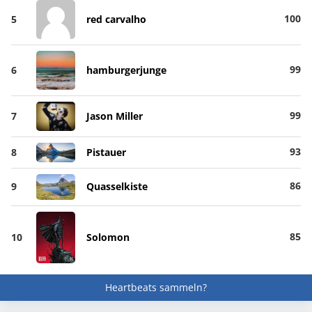
100
5
red carvalho
99
6
hamburgerjunge
99
7
Jason Miller
93
8
Pistauer
86
9
Quasselkiste
85
10
Solomon
Heartbeats sammeln?