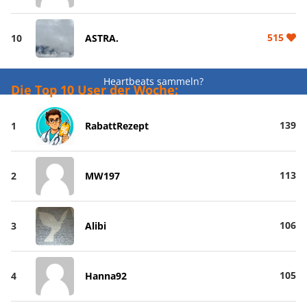
515
10
ASTRA.
Heartbeats sammeln?
Die Top 10 User der Woche:
139
1
RabattRezept
113
2
MW197
106
3
Alibi
105
4
Hanna92