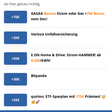
du hier genau richtig.
GASAG
Bonus
: Strom oder Gas +
70€
Bonus
+70€
vom Doc!
Verivox Unfallversicherung
+30€
E.ON Home & Drive: Strom-HAMMER! ab
+50€
0,20€
/kWh!
Bitpanda
+30€
quirion: ETF-Sparplan mit
175€
Prämien! 🤯
+55€
🥳🚀