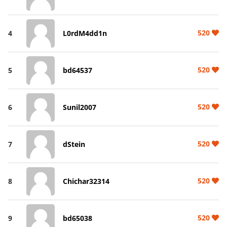
520
4
L0rdM4dd1n
520
5
bd64537
520
6
Sunil2007
520
7
dStein
520
8
Chichar32314
520
9
bd65038