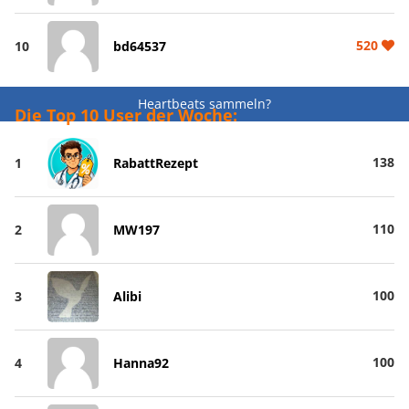
520
10
bd64537
Heartbeats sammeln?
Die Top 10 User der Woche:
138
1
RabattRezept
110
2
MW197
100
3
Alibi
100
4
Hanna92