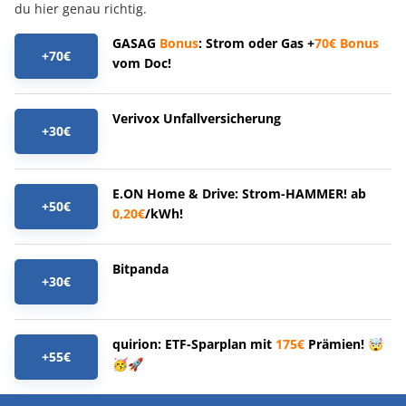
du hier genau richtig.
GASAG
Bonus
: Strom oder Gas +
70€
Bonus
+70€
vom Doc!
Verivox Unfallversicherung
+30€
E.ON Home & Drive: Strom-HAMMER! ab
+50€
0,20€
/kWh!
Bitpanda
+30€
quirion: ETF-Sparplan mit
175€
Prämien! 🤯
+55€
🥳🚀