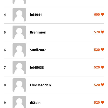
600
4
bd4941
570
5
Brehmion
520
6
Sunil2007
520
7
bd65038
520
8
L0rdM4dd1n
520
9
dStein