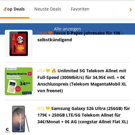
Top Deals
Neuste Deals
Favoriten
Alle anzeigen
2938
Focus E-Paper Jahresabo für 10€ -
selbstkündigend
414
🔥 Unlimited 5G Telekom Allnet mit
Full-Speed (300Mbit/s) für 34,95€ mtl. + 0€
Anschlusspreis (Telekom MagentaMobil XL
von freenet)
415
Samsung Galaxy S26 Ultra (256GB) für
179€ + 250GB LTE/5G Telekom Allnet für
34€/Monat + 0€ AG (congstar Allnet Flat XL)