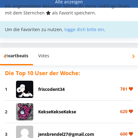
Alle anzeigen
Als angemeldeter Besucher kannst du deine Lieblings-Deals
mit dem Sternchen
als Favorit speichern.
Um die Favoriten zu nutzen,
logge dich bitte ein
.
Heartbeats
Votes
Die Top 10 User der Woche:
781
1
friscodent34
620
2
KekseKekseKekse
600
3
jensbrendel27@gmail.com