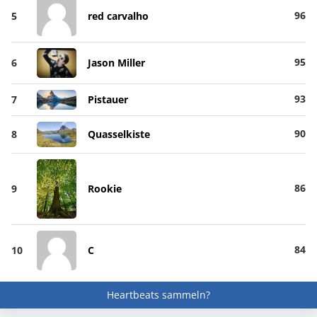
96
5
red carvalho
95
6
Jason Miller
93
7
Pistauer
90
8
Quasselkiste
86
9
Rookie
84
10
C
Heartbeats sammeln?