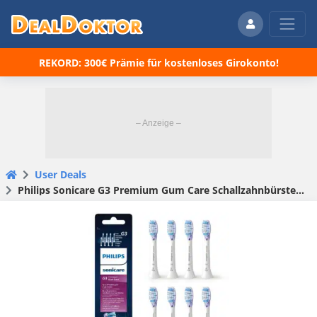
REKORD: 300€ Prämie für kostenloses Girokonto!
User Deals
Philips Sonicare G3 Premium Gum Care Schallzahnbürstenköpfe 8er Pack für 39,99€(statt 49,99€)