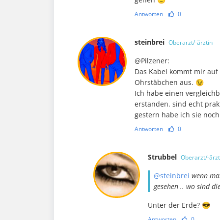
Antworten
0
steinbrei
Oberarzt/-ärztin
@Pilzener:
Das Kabel kommt mir auf d
Ohrstäbchen aus. 😉
Ich habe einen vergleichba
erstanden. sind echt prak
gestern habe ich sie noch
Antworten
0
Strubbel
Oberarzt/-ärzt
@steinbrei
wenn man 
gesehen .. wo sind d
Unter der Erde? 😎
Antworten
0