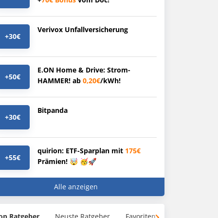
Verivox Unfallversicherung
+30€
E.ON Home & Drive: Strom-
+50€
HAMMER! ab
0,20€
/kWh!
Bitpanda
+30€
quirion: ETF-Sparplan mit
175€
+55€
Prämien! 🤯 🥳🚀
Alle anzeigen
op Ratgeber
Neuste Ratgeber
Favoriten