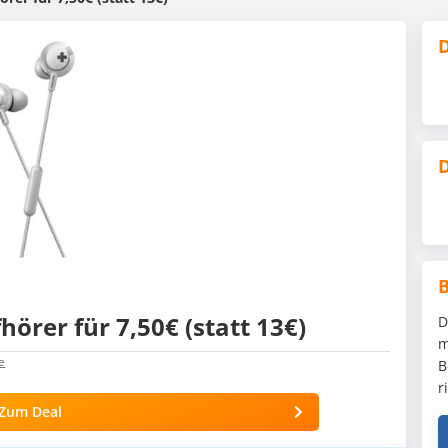
D
D
hörer für 7,50€ (statt 13€)
D
m
e
B
r
Zum Deal