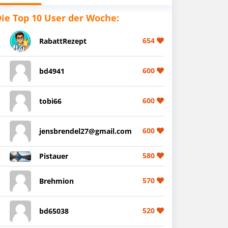
ie Top 10 User der Woche:
654
RabattRezept
600
bd4941
600
tobi66
600
jensbrendel27@gmail.com
580
Pistauer
570
Brehmion
520
bd65038