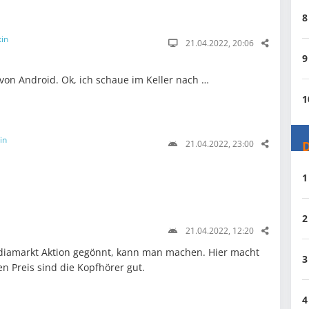
8
tin
21.04.2022, 20:06
9
von Android. Ok, ich schaue im Keller nach …
1
in
21.04.2022, 23:00
D
1
2
21.04.2022, 12:20
ediamarkt Aktion gegönnt, kann man machen. Hier macht
3
en Preis sind die Kopfhörer gut.
4