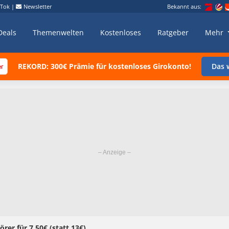
kTok
|
Newsletter
Bekannt aus:
Deals
Themenwelten
Kostenloses
Ratgeber
Mehr
REKORD: 300€ Prämie für kostenloses Girokonto!
Das w
rer für 7,50€ (statt 13€)