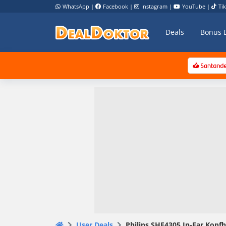
WhatsApp
|
Facebook
|
Instagram
|
YouTube
|
Ti
Deals
Bonus 
User Deals
Philips SHE4305 In-Ear Kopfhö