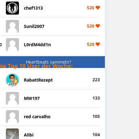
520
chef1313
520
Sunil2007
520
0
L0rdM4dd1n
Heartbeats sammeln?
ie Top 10 User der Woche:
223
RabattRezept
133
MW197
105
red carvalho
104
Alibi