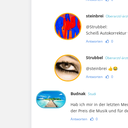
steinbrei
Oberarzt/-ärz
@Strubbel:
Scheiß Autokorrektur 
Antworten
0
Strubbel
Oberarzt/-ärzt
@steinbrei 👍😂
Antworten
0
Budnak
Studi
Hab ich mir in der letzten M
der Preis die Musik und für d
Antworten
0