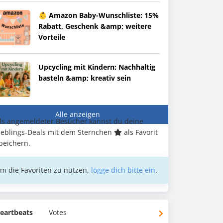
👶 Amazon Baby-Wunschliste: 15%
Rabatt, Geschenk &amp; weitere
Vorteile
Upcycling mit Kindern: Nachhaltig
basteln &amp; kreativ sein
Alle anzeigen
ls angemeldeter Besucher kannst du deine
ieblings-Deals mit dem Sternchen
als Favorit
peichern.
m die Favoriten zu nutzen,
logge dich bitte ein
.
eartbeats
Votes