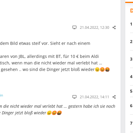
D
1
21.04.2022, 12:30
2
em Bild etwas steif vor. Sieht er nach einem
ren von JBL, allerdings mit BT, für 10 € beim Aldi
3
tisch, wenn man die nicht wieder mal verlebt hat …
 gesehen .. wo sind die Dinger jetzt bloß wieder😠😡🤬
4
5
in
21.04.2022, 14:11
6
die nicht wieder mal verlebt hat … gestern habe ich sie noch
ie Dinger jetzt bloß wieder😠😡🤬
7