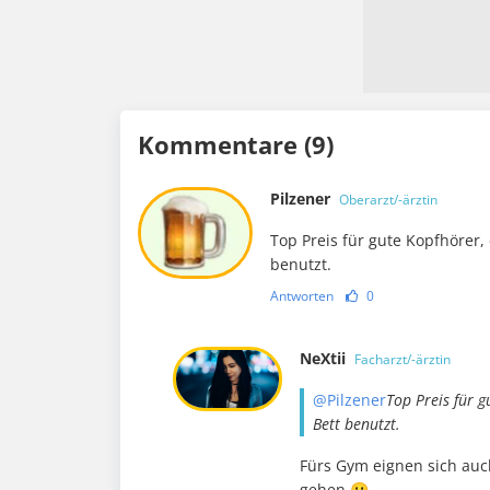
Kommentare (9)
Pilzener
Oberarzt/-ärztin
Top Preis für gute Kopfhörer,
benutzt.
Antworten
0
NeXtii
Facharzt/-ärztin
@Pilzener
Top Preis für 
Bett benutzt.
Fürs Gym eignen sich auch
gehen 🙂