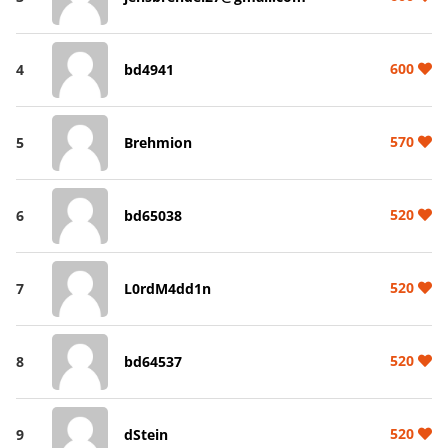
600
4
bd4941
570
5
Brehmion
520
6
bd65038
520
7
L0rdM4dd1n
520
8
bd64537
520
9
dStein