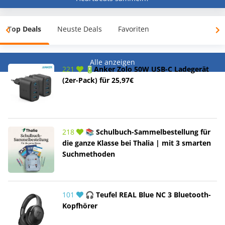
Top Deals
Neuste Deals
Favoriten
Alle anzeigen
221
🔋Anker Zolo 50W USB-C Ladegerät
(2er-Pack) für 25,97€
218
📚 Schulbuch-Sammelbestellung für
die ganze Klasse bei Thalia | mit 3 smarten
Suchmethoden
101
🎧 Teufel REAL Blue NC 3 Bluetooth-
Kopfhörer