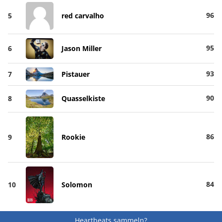
96
5
red carvalho
95
6
Jason Miller
93
7
Pistauer
90
8
Quasselkiste
86
9
Rookie
84
10
Solomon
Heartbeats sammeln?