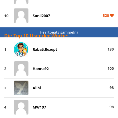
520
10
Sunil2007
Heartbeats sammeln?
Die Top 10 User der Woche:
130
1
RabattRezept
100
2
Hanna92
98
3
Alibi
98
4
MW197