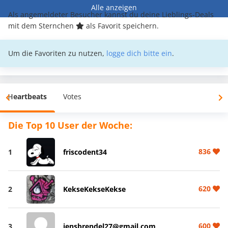
Alle anzeigen
Als angemeldeter Besucher kannst du deine Lieblings-Deals
mit dem Sternchen
als Favorit speichern.
Um die Favoriten zu nutzen,
logge dich bitte ein
.
Heartbeats
Votes
Die Top 10 User der Woche:
836
1
friscodent34
620
2
KekseKekseKekse
600
3
jensbrendel27@gmail.com