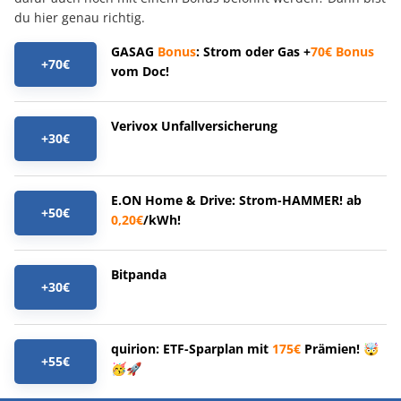
du hier genau richtig.
GASAG
Bonus
: Strom oder Gas +
70€
Bonus
+70€
vom Doc!
Verivox Unfallversicherung
+30€
E.ON Home & Drive: Strom-HAMMER! ab
+50€
0,20€
/kWh!
Bitpanda
+30€
quirion: ETF-Sparplan mit
175€
Prämien! 🤯
+55€
🥳🚀