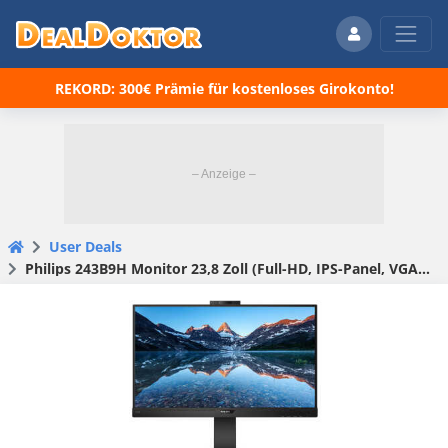
REKORD: 300€ Prämie für kostenloses Girokonto!
User Deals
Philips 243B9H Monitor 23,8 Zoll (Full-HD, IPS-Panel, VGA, Dis­play­Port, HDMI, USB-C, Webcam) für 203,21 € (statt 281,68 €)