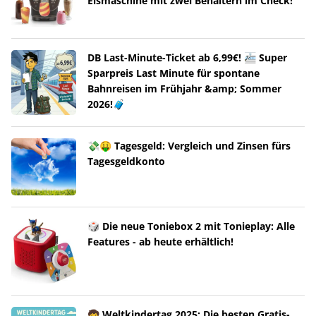
Eismaschine mit zwei Behältern im Check!
DB Last-Minute-Ticket ab 6,99€! 🚈 Super
Sparpreis Last Minute für spontane
Bahnreisen im Frühjahr &amp; Sommer
2026!🧳
💸🤑 Tagesgeld: Vergleich und Zinsen fürs
Tagesgeldkonto
🎲 Die neue Toniebox 2 mit Tonieplay: Alle
Features - ab heute erhältlich!
🧒 Weltkindertag 2025: Die besten Gratis-