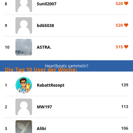
520
8
Sunil2007
520
9
bd65038
515
10
ASTRA.
Heartbeats sammeln?
Die Top 10 User der Woche:
139
1
RabattRezept
113
2
MW197
106
3
Alibi