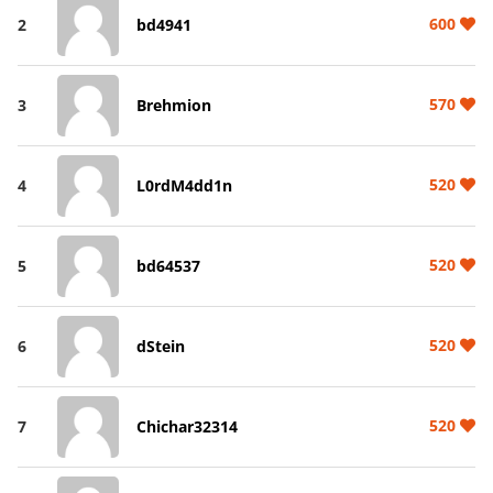
600
2
bd4941
570
3
Brehmion
520
4
L0rdM4dd1n
520
5
bd64537
520
6
dStein
520
7
Chichar32314