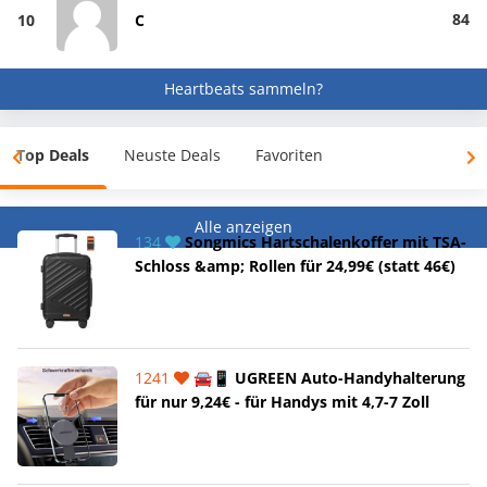
84
10
C
Heartbeats sammeln?
Top Deals
Neuste Deals
Favoriten
Alle anzeigen
134
Songmics Hartschalenkoffer mit TSA-
Schloss &amp; Rollen für 24,99€ (statt 46€)
1241
🚘📱 UGREEN Auto-Handyhalterung
für nur 9,24€ - für Handys mit 4,7-7 Zoll