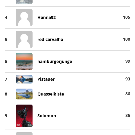
105
4
Hanna92
100
5
red carvalho
99
6
hamburgerjunge
93
7
Pistauer
86
8
Quasselkiste
85
9
Solomon