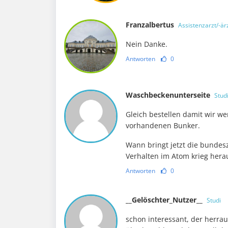
Franzalbertus
Assistenzarzt/-är
Nein Danke.
Antworten
0
Waschbeckenunterseite
Stud
Gleich bestellen damit wir w
vorhandenen Bunker.
Wann bringt jetzt die bundesz
Verhalten im Atom krieg hera
Antworten
0
__Gelöschter_Nutzer__
Studi
schon interessant, der herra