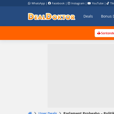
WhatsApp
|
Facebook
|
Instagram
|
YouTube
|
Ti
Deals
Bonus 
User Deals
Parlament Probeabo – Politi