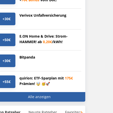
Verivox Unfallversicherung
+30€
E.ON Home & Drive: Strom-
+50€
HAMMER! ab
0,20€
/kWh!
Bitpanda
+30€
quirion: ETF-Sparplan mit
175€
+55€
Prämien! 🤯 🥳🚀
Alle anzeigen
op Ratgeber
Neuste Ratgeber
Favoriten