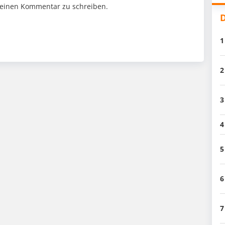
einen Kommentar zu schreiben.
D
1
2
3
4
5
6
7