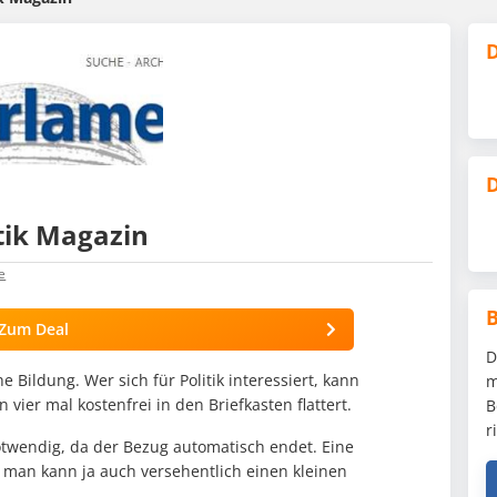
D
D
tik Magazin
e
Zum Deal
D
e Bildung. Wer sich für Politik interessiert, kann
m
vier mal kostenfrei in den Briefkasten flattert.
B
r
notwendig, da der Bezug automatisch endet. Eine
an kann ja auch versehentlich einen kleinen