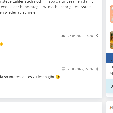
r steuerzahler auch noch im abo dafür bezahlen damit
was so der bundestag usw. macht, sehr gutes system!
en wieder aufschreien…..
25.05.2022, 18:28
👍
A
L
25.05.2022, 22:26
s
a so Interessantes zu lesen gibt 🙂
U
H