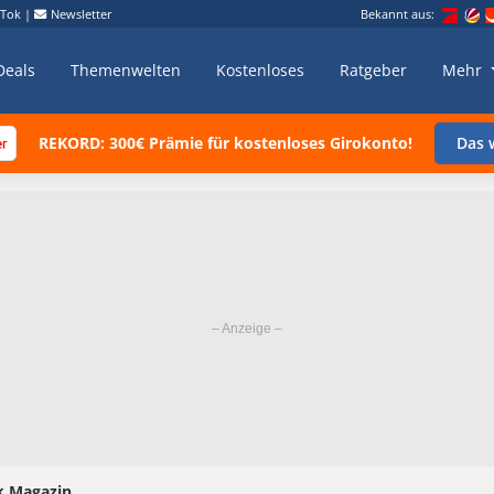
kTok
|
Newsletter
Bekannt aus:
Deals
Themenwelten
Kostenloses
Ratgeber
Mehr
REKORD: 300€ Prämie für kostenloses Girokonto!
Das w
k Magazin