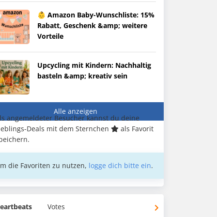
👶 Amazon Baby-Wunschliste: 15%
Rabatt, Geschenk &amp; weitere
Vorteile
Upcycling mit Kindern: Nachhaltig
basteln &amp; kreativ sein
Alle anzeigen
ls angemeldeter Besucher kannst du deine
ieblings-Deals mit dem Sternchen
als Favorit
peichern.
m die Favoriten zu nutzen,
logge dich bitte ein
.
eartbeats
Votes