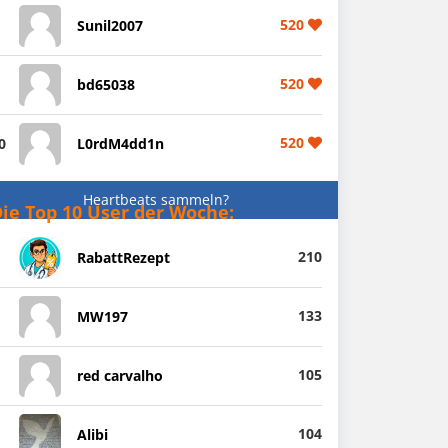
520
Sunil2007
520
bd65038
520
0
L0rdM4dd1n
Heartbeats sammeln?
ie Top 10 User der Woche:
210
RabattRezept
133
MW197
105
red carvalho
104
Alibi