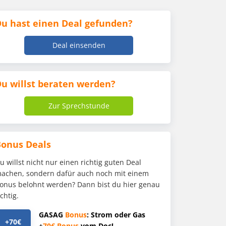
u hast einen Deal gefunden?
Deal einsenden
u willst beraten werden?
Zur Sprechstunde
Bonus Deals
u willst nicht nur einen richtig guten Deal
achen, sondern dafür auch noch mit einem
onus belohnt werden? Dann bist du hier genau
ichtig.
GASAG
Bonus
: Strom oder Gas
+70€
+
70€
Bonus
vom Doc!