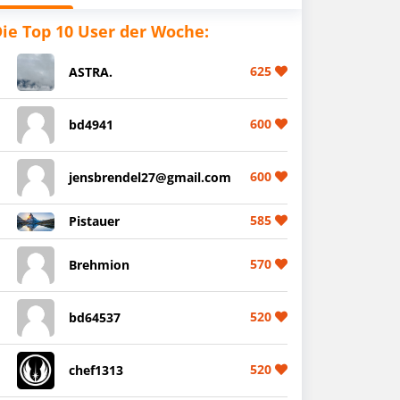
ie Top 10 User der Woche:
625
ASTRA.
600
bd4941
600
jensbrendel27@gmail.com
585
Pistauer
570
Brehmion
520
bd64537
520
chef1313