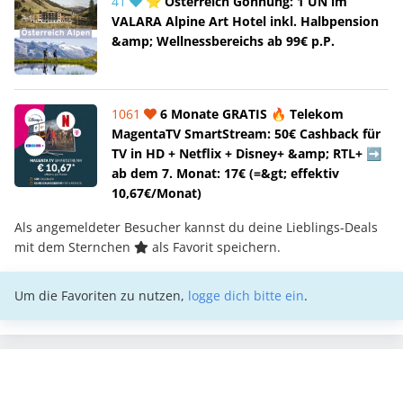
41
⭐ Österreich Gönnung: 1 ÜN im
VALARA Alpine Art Hotel inkl. Halbpension
&amp; Wellnessbereichs ab 99€ p.P.
1061
6 Monate GRATIS 🔥 Telekom
MagentaTV SmartStream: 50€ Cashback für
TV in HD + Netflix + Disney+ &amp; RTL+ ➡️
ab dem 7. Monat: 17€ (=&gt; effektiv
10,67€/Monat)
Als angemeldeter Besucher kannst du deine Lieblings-Deals
mit dem Sternchen
als Favorit speichern.
Um die Favoriten zu nutzen,
logge dich bitte ein
.