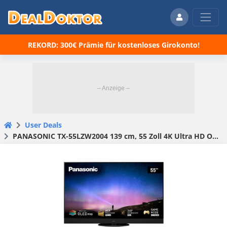
REKORD: 300€ Prämie für kostenloses Girokonto!
User Deals
PANASONIC TX-55LZW2004 139 cm, 55 Zoll 4K Ultra HD OLED TV für 2399 € (statt 2599 €)