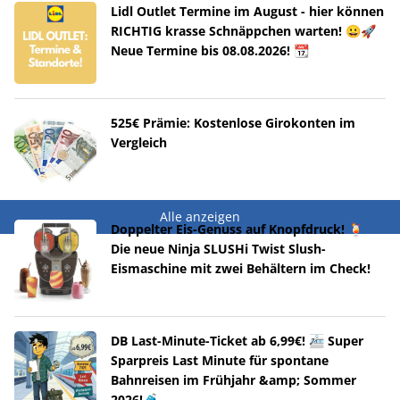
Lidl Outlet Termine im August - hier können
RICHTIG krasse Schnäppchen warten! 😀🚀
Neue Termine bis 08.08.2026! 📆
525€ Prämie: Kostenlose Girokonten im
Vergleich
Alle anzeigen
Doppelter Eis-Genuss auf Knopfdruck! 🍹
Die neue Ninja SLUSHi Twist Slush-
Eismaschine mit zwei Behältern im Check!
DB Last-Minute-Ticket ab 6,99€! 🚈 Super
Sparpreis Last Minute für spontane
Bahnreisen im Frühjahr &amp; Sommer
2026!🧳