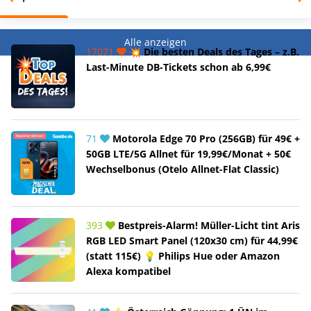
Alle anzeigen
17071
💥 Die besten Deals des Tages – z.B.
Last-Minute DB-Tickets schon ab 6,99€
71
Motorola Edge 70 Pro (256GB) für 49€ +
50GB LTE/5G Allnet für 19,99€/Monat + 50€
Wechselbonus (Otelo Allnet-Flat Classic)
393
Bestpreis-Alarm! Müller-Licht tint Aris
RGB LED Smart Panel (120x30 cm) für 44,99€
(statt 115€) 💡 Philips Hue oder Amazon
Alexa kompatibel