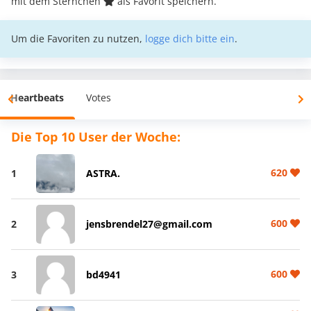
mit dem Sternchen
als Favorit speichern.
Um die Favoriten zu nutzen,
logge dich bitte ein
.
Heartbeats
Votes
Die Top 10 User der Woche:
620
1
ASTRA.
600
2
jensbrendel27@gmail.com
600
3
bd4941