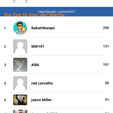
Heartbeats sammeln?
Die Top 10 User der Woche:
208
1
RabattRezept
131
2
MW197
101
3
Alibi
98
4
red carvalho
91
5
Jason Miller