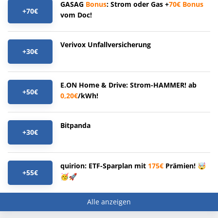
GASAG
Bonus
: Strom oder Gas +
70€
Bonus
+70€
vom Doc!
Verivox Unfallversicherung
+30€
E.ON Home & Drive: Strom-HAMMER! ab
+50€
0,20€
/kWh!
Bitpanda
+30€
quirion: ETF-Sparplan mit
175€
Prämien! 🤯
+55€
🥳🚀
Alle anzeigen