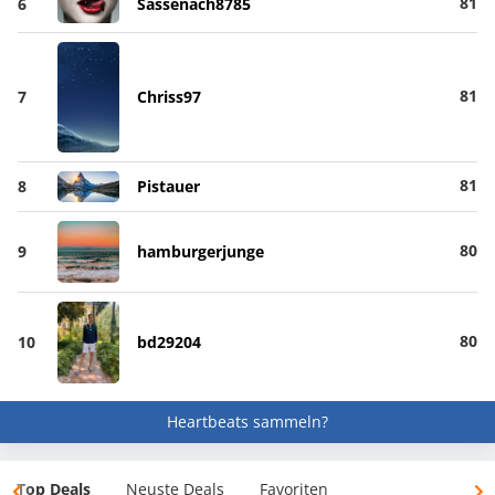
81
6
Sassenach8785
81
7
Chriss97
81
8
Pistauer
80
9
hamburgerjunge
80
10
bd29204
Heartbeats sammeln?
Top Deals
Neuste Deals
Favoriten