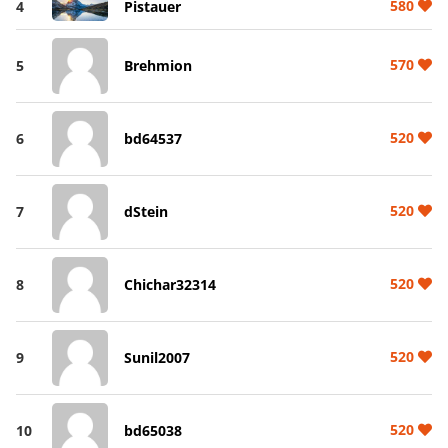
580
4
Pistauer
570
5
Brehmion
520
6
bd64537
520
7
dStein
520
8
Chichar32314
520
9
Sunil2007
520
10
bd65038