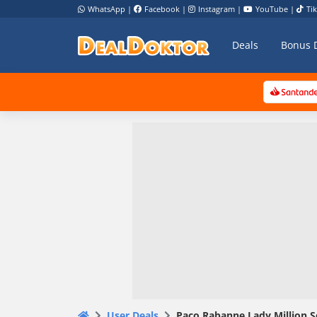
WhatsApp
|
Facebook
|
Instagram
|
YouTube
|
Ti
Deals
Bonus 
User Deals
Paco Rabanne Lady Million Se