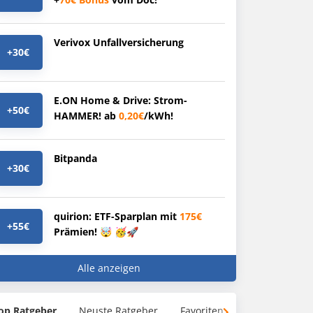
Verivox Unfallversicherung
+30€
E.ON Home & Drive: Strom-
+50€
HAMMER! ab
0,20€
/kWh!
Bitpanda
+30€
quirion: ETF-Sparplan mit
175€
+55€
Prämien! 🤯 🥳🚀
Alle anzeigen
op Ratgeber
Neuste Ratgeber
Favoriten