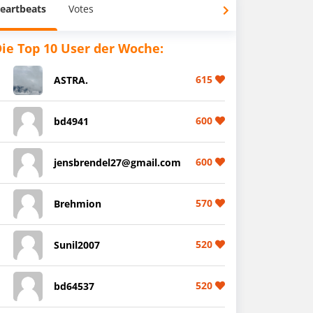
eartbeats
Votes
ie Top 10 User der Woche:
615
ASTRA.
600
bd4941
600
jensbrendel27@gmail.com
570
Brehmion
520
Sunil2007
520
bd64537