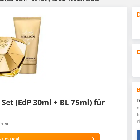
D
D
Set (EdP 30ml + BL 75ml) für
D
m
B
r
ieren
Zum Deal