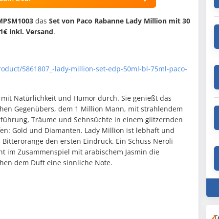
EMPSM1003
das
Set von Paco Rabanne Lady Million mit 30
1€ inkl. Versand
.
roduct/5861807_-lady-million-set-edp-50ml-bl-75ml-paco-
n mit Natürlichkeit und Humor durch. Sie genießt das
chen Gegenübers, dem 1 Million Mann, mit strahlendem
erführung, Träume und Sehnsüchte in einem glitzernden
n: Gold und Diamanten. Lady Million ist lebhaft und
n Bitterorange den ersten Eindruck. Ein Schuss Neroli
eht im Zusammenspiel mit arabischem Jasmin die
ihen dem Duft eine sinnliche Note.
T