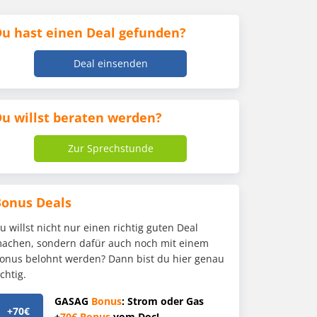
u hast einen Deal gefunden?
Deal einsenden
u willst beraten werden?
Zur Sprechstunde
Bonus Deals
u willst nicht nur einen richtig guten Deal
achen, sondern dafür auch noch mit einem
onus belohnt werden? Dann bist du hier genau
ichtig.
GASAG
Bonus
: Strom oder Gas
+70€
+
70€
Bonus
vom Doc!