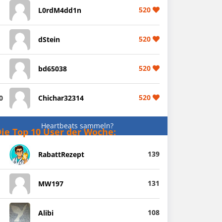
520
L0rdM4dd1n
520
dStein
520
bd65038
520
0
Chichar32314
Heartbeats sammeln?
ie Top 10 User der Woche:
139
RabattRezept
131
MW197
108
Alibi