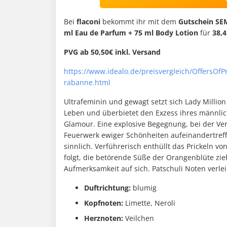
Bei
flaconi
bekommt ihr mit dem
Gutschein S
ml Eau de Parfum + 75 ml Body Lotion
für
38,4
PVG ab 50,50€ inkl. Versand
https://www.idealo.de/preisvergleich/OffersOfP
rabanne.html
Ultrafeminin und gewagt setzt sich Lady Millio
Leben und überbietet den Exzess ihres männli
Glamour. Eine explosive Begegnung, bei der V
Feuerwerk ewiger Schönheiten aufeinandertreffe
sinnlich. Verführerisch enthüllt das Prickeln vo
folgt, die betörende Süße der Orangenblüte zi
Aufmerksamkeit auf sich. Patschuli Noten verle
Duftrichtung:
blumig
Kopfnoten:
Limette, Neroli
Herznoten:
Veilchen