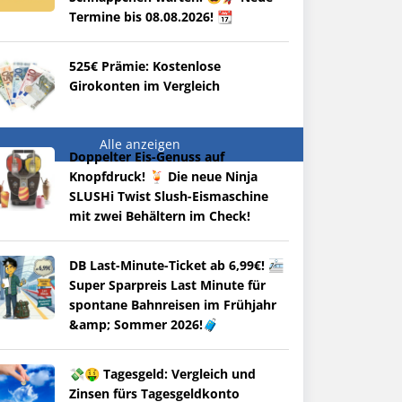
Termine bis 08.08.2026! 📆
525€ Prämie: Kostenlose
Girokonten im Vergleich
Alle anzeigen
Doppelter Eis-Genuss auf
Knopfdruck! 🍹 Die neue Ninja
SLUSHi Twist Slush-Eismaschine
mit zwei Behältern im Check!
DB Last-Minute-Ticket ab 6,99€! 🚈
Super Sparpreis Last Minute für
spontane Bahnreisen im Frühjahr
&amp; Sommer 2026!🧳
💸🤑 Tagesgeld: Vergleich und
Zinsen fürs Tagesgeldkonto