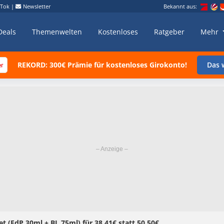
kTok
|
Newsletter
Bekannt aus:
Deals
Themenwelten
Kostenloses
Ratgeber
Mehr
REKORD: 300€ Prämie für kostenloses Girokonto!
Das w
t (EdP 30ml + BL 75ml) für 38,41€ statt 50,50€