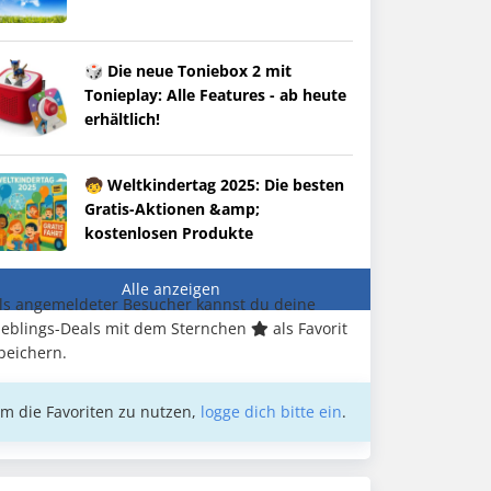
🎲 Die neue Toniebox 2 mit
Tonieplay: Alle Features - ab heute
erhältlich!
🧒 Weltkindertag 2025: Die besten
Gratis-Aktionen &amp;
kostenlosen Produkte
Alle anzeigen
ls angemeldeter Besucher kannst du deine
ieblings-Deals mit dem Sternchen
als Favorit
peichern.
m die Favoriten zu nutzen,
logge dich bitte ein
.