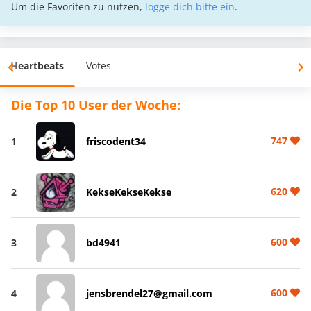
Um die Favoriten zu nutzen,
logge dich bitte ein
.
Heartbeats
Votes
Die Top 10 User der Woche:
747
1
friscodent34
620
2
KekseKekseKekse
600
3
bd4941
600
4
jensbrendel27@gmail.com