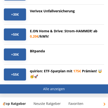
Verivox Unfallversicherung
+30€
E.ON Home & Drive: Strom-HAMMER! ab
+50€
0,20€
/kWh!
Bitpanda
+30€
quirion: ETF-Sparplan mit
175€
Prämien! 🤯
+55€
🥳🚀
Alle anzeigen
Top Ratgeber
Neuste Ratgeber
Favoriten