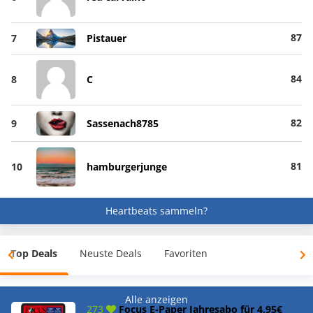
87
7
Pistauer
84
8
C
82
9
Sassenach8785
81
10
hamburgerjunge
Heartbeats sammeln?
Top Deals
Neuste Deals
Favoriten
Alle anzeigen
273
Focus E-Paper Jahresabo für 4,95€