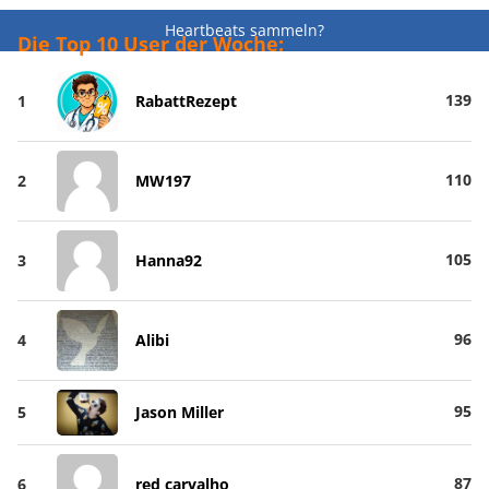
Heartbeats sammeln?
Die Top 10 User der Woche:
139
1
RabattRezept
110
2
MW197
105
3
Hanna92
96
4
Alibi
95
5
Jason Miller
87
6
red carvalho