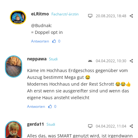
eLRitmo
Facharzt/-ärztin
20.08.2023, 18:48
@Budnak:
= Doppel opt in
Antworten
0
neppawa
Studi
04.04.2022, 10:30
Käme im Hochhaus Erdgeschoss gegenüber vom
Auszug bestimmt Mega gut 😂
Modernes Hochhaus und der Rest Schrott 😂😂👍
Ah erst wenn sie ausgereifter sind und wenn das
eigene Haus ansteht vielleicht
Antworten
0
gerda11
Studi
04.04.2022, 11:04
Alles das, was SMART genutzt wird, ist irgendwann