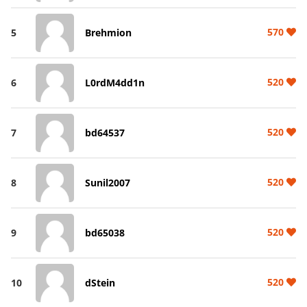
570
5
Brehmion
520
6
L0rdM4dd1n
520
7
bd64537
520
8
Sunil2007
520
9
bd65038
520
10
dStein