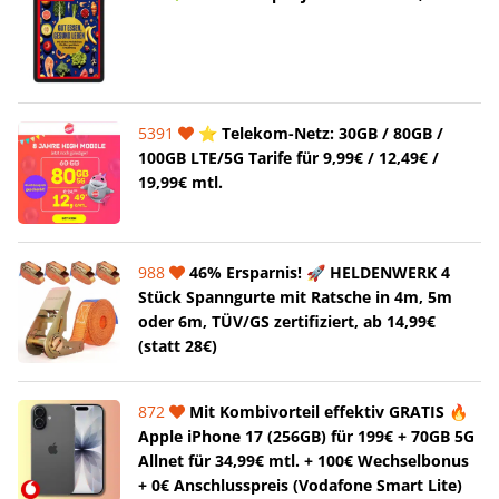
5391
⭐️ Telekom-Netz: 30GB / 80GB /
100GB LTE/5G Tarife für 9,99€ / 12,49€ /
19,99€ mtl.
988
46% Ersparnis! 🚀 HELDENWERK 4
Stück Spanngurte mit Ratsche in 4m, 5m
oder 6m, TÜV/GS zertifiziert, ab 14,99€
(statt 28€)
872
Mit Kombivorteil effektiv GRATIS 🔥
Apple iPhone 17 (256GB) für 199€ + 70GB 5G
Allnet für 34,99€ mtl. + 100€ Wechselbonus
+ 0€ Anschlusspreis (Vodafone Smart Lite)