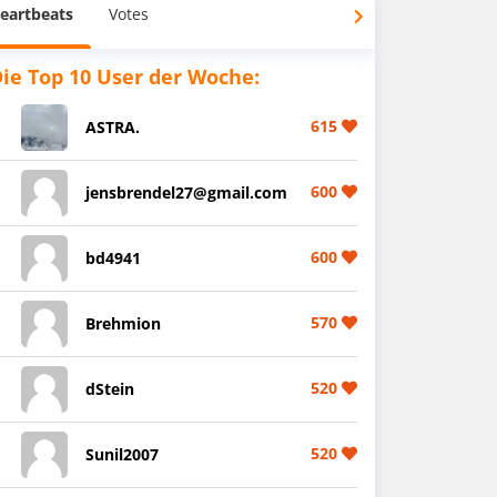
eartbeats
Votes
ie Top 10 User der Woche:
615
ASTRA.
600
jensbrendel27@gmail.com
600
bd4941
570
Brehmion
520
dStein
520
Sunil2007