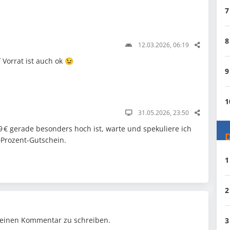
7
8
12.03.2026, 06:19
 Vorrat ist auch ok 😉
9
1
31.05.2026, 23:50
 € gerade besonders hoch ist, warte und spekuliere ich
D
‑Prozent-Gutschein.
1
2
einen Kommentar zu schreiben.
3