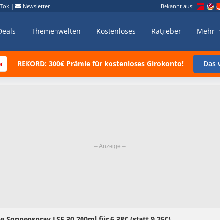
kTok
|
Newsletter
Bekannt aus:
Deals
Themenwelten
Kostenloses
Ratgeber
Mehr
REKORD: 300€ Prämie für kostenloses Girokonto!
Das w
 Sonnenspray LSF 30 200ml für 6,38€ (statt 9,25€)