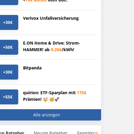
Verivox Unfallversicherung
+30€
E.ON Home & Drive: Strom-
+50€
HAMMER! ab
0,20€
/kWh!
Bitpanda
+30€
quirion: ETF-Sparplan mit
175€
+55€
Prämien! 🤯 🥳🚀
Alle anzeigen
op Ratgeber
Neuste Ratgeber
Favoriten