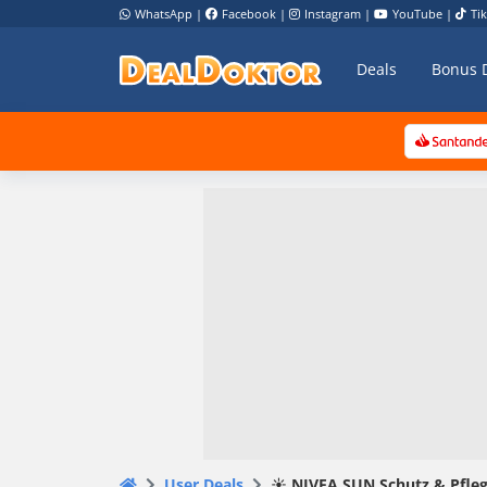
WhatsApp
|
Facebook
|
Instagram
|
YouTube
|
Ti
Deals
Bonus 
User Deals
☀️ NIVEA SUN Schutz & Pflege