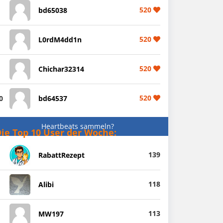
520
bd65038
520
L0rdM4dd1n
520
Chichar32314
520
0
bd64537
Heartbeats sammeln?
ie Top 10 User der Woche:
139
RabattRezept
118
Alibi
113
MW197