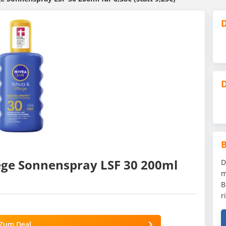
D
D
ege Sonnenspray LSF 30 200ml
D
m
B
r
Zum Deal