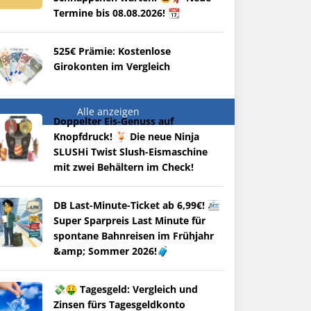
Termine bis 08.08.2026! 📆
525€ Prämie: Kostenlose
Girokonten im Vergleich
Alle anzeigen
Doppelter Eis-Genuss auf
Knopfdruck! 🍹 Die neue Ninja
SLUSHi Twist Slush-Eismaschine
mit zwei Behältern im Check!
DB Last-Minute-Ticket ab 6,99€! 🚈
Super Sparpreis Last Minute für
spontane Bahnreisen im Frühjahr
&amp; Sommer 2026!🧳
💸🤑 Tagesgeld: Vergleich und
Zinsen fürs Tagesgeldkonto