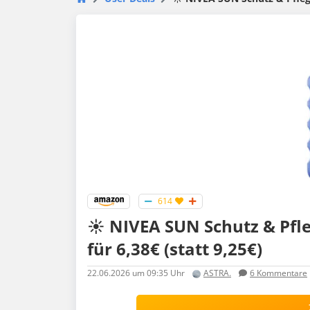
614
☀️ NIVEA SUN Schutz & Pfl
für 6,38€ (statt 9,25€)
22.06.2026
um 09:35 Uhr
ASTRA.
6
Kommentare