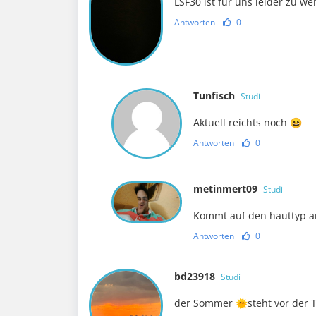
LSF30 ist für uns leider zu we
Antworten
0
Tunfisch
Studi
Aktuell reichts noch 😆
Antworten
0
metinmert09
Studi
Kommt auf den hauttyp a
Antworten
0
bd23918
Studi
der Sommer 🌞steht vor der 