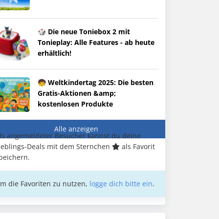
🎲 Die neue Toniebox 2 mit
Tonieplay: Alle Features - ab heute
erhältlich!
🧒 Weltkindertag 2025: Die besten
Gratis-Aktionen &amp;
kostenlosen Produkte
Alle anzeigen
ls angemeldeter Besucher kannst du deine
ieblings-Deals mit dem Sternchen
als Favorit
peichern.
m die Favoriten zu nutzen,
logge dich bitte ein
.