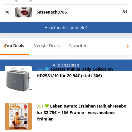
81
10
Sassenach8785
Heartbeats sammeln?
Top Deals
Neuste Deals
Favoriten
Alle anzeigen
180
Toaster Philips Daily Collection
HD2581/10 für 20,94€ (statt 30€)
351
Leben &amp; Erziehen Halbjahresabo
für 32,75€ + 15€ Prämie - verschiedene
Prämien