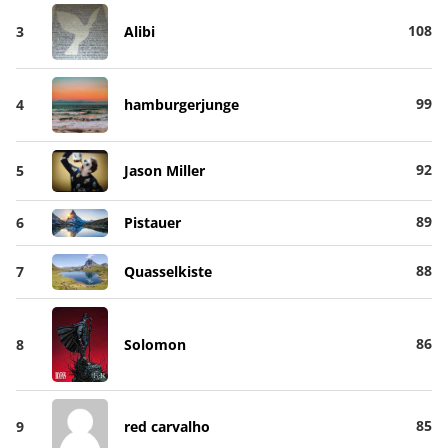
108
3
Alibi
99
4
hamburgerjunge
92
5
Jason Miller
89
6
Pistauer
88
7
Quasselkiste
86
8
Solomon
85
9
red carvalho