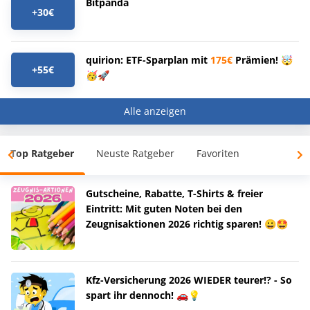
Bitpanda
+30€
quirion: ETF-Sparplan mit
175€
Prämien! 🤯
+55€
🥳🚀
Alle anzeigen
Top Ratgeber
Neuste Ratgeber
Favoriten
Gutscheine, Rabatte, T-Shirts & freier
Eintritt: Mit guten Noten bei den
Zeugnisaktionen 2026 richtig sparen! 😀🤩
Kfz-Versicherung 2026 WIEDER teurer!? - So
spart ihr dennoch! 🚗💡