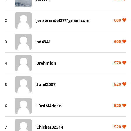
600
2
jensbrendel27@gmail.com
600
3
bd4941
570
4
Brehmion
520
5
Sunil2007
520
6
L0rdM4dd1n
520
7
Chichar32314