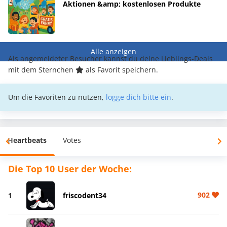
Aktionen &amp; kostenlosen Produkte
Alle anzeigen
Als angemeldeter Besucher kannst du deine Lieblings-Deals
mit dem Sternchen
als Favorit speichern.
Um die Favoriten zu nutzen,
logge dich bitte ein
.
Heartbeats
Votes
Die Top 10 User der Woche:
902
1
friscodent34