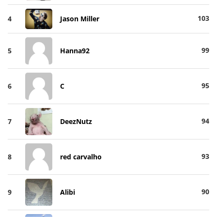
103
4
Jason Miller
99
5
Hanna92
95
6
C
94
7
DeezNutz
93
8
red carvalho
90
9
Alibi