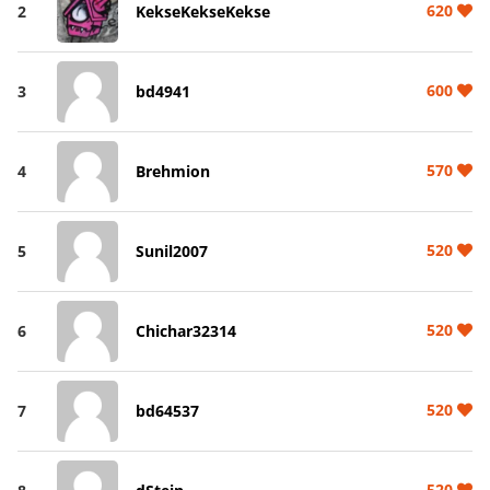
620
2
KekseKekseKekse
600
3
bd4941
570
4
Brehmion
520
5
Sunil2007
520
6
Chichar32314
520
7
bd64537
520