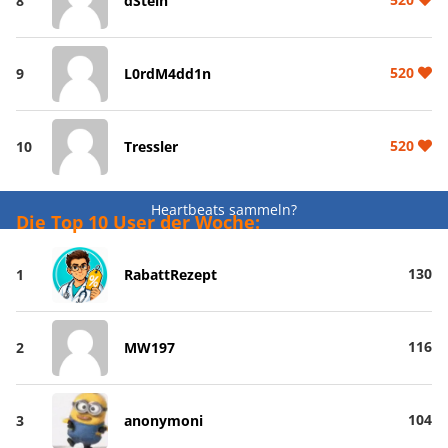
8
dStein
520
9
L0rdM4dd1n
520
10
Tressler
Heartbeats sammeln?
Die Top 10 User der Woche:
130
1
RabattRezept
116
2
MW197
104
3
anonymoni