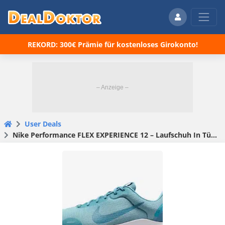
REKORD: 300€ Prämie für kostenloses Girokonto!
User Deals
Nike Performance FLEX EXPERIENCE 12 – Laufschuh In Türkis ab 34,46€(statt 52,49€)