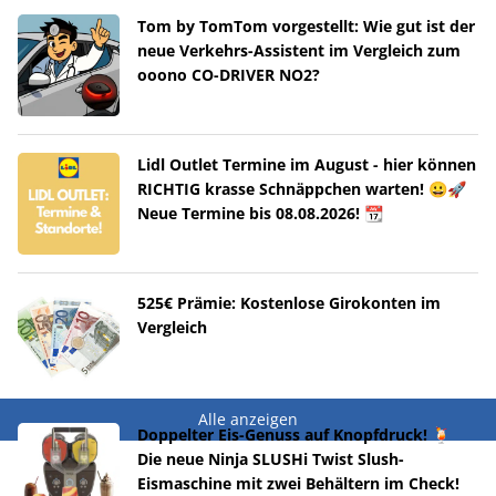
Tom by TomTom vorgestellt: Wie gut ist der
neue Verkehrs-Assistent im Vergleich zum
ooono CO-DRIVER NO2?
Lidl Outlet Termine im August - hier können
RICHTIG krasse Schnäppchen warten! 😀🚀
Neue Termine bis 08.08.2026! 📆
525€ Prämie: Kostenlose Girokonten im
Vergleich
Alle anzeigen
Doppelter Eis-Genuss auf Knopfdruck! 🍹
Die neue Ninja SLUSHi Twist Slush-
Eismaschine mit zwei Behältern im Check!