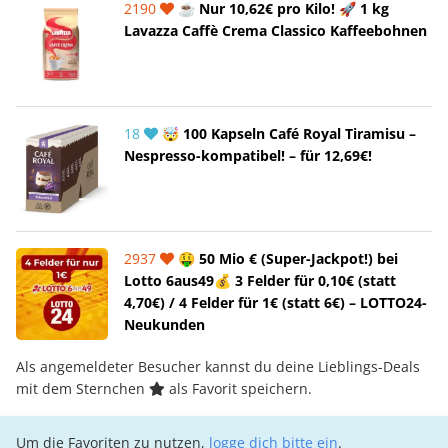
2190
☕ Nur 10,62€ pro Kilo! 🚀 1 kg
Lavazza Caffè Crema Classico Kaffeebohnen
18
🤯 100 Kapseln Café Royal Tiramisu –
Nespresso-kompatibel! – für 12,69€!
2937
🤑 50 Mio € (Super-Jackpot!) bei
Lotto 6aus49💰 3 Felder für 0,10€ (statt
4,70€) / 4 Felder für 1€ (statt 6€) – LOTTO24-
Neukunden
Als angemeldeter Besucher kannst du deine Lieblings-Deals
mit dem Sternchen
als Favorit speichern.
Um die Favoriten zu nutzen,
logge dich bitte ein
.