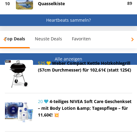
89
10
Quasselkiste
Heartbeats sammeln?
Top Deals
Neuste Deals
Favoriten
Alle anzeigen
525
Weber Compact Kettle Holzkohlegrill
(57cm Durchmesser) für 102,61€ (statt 125€)
20
4-teiliges NIVEA Soft Care Geschenkset
– mit Body Lotion &amp; Tagespflege – für
11,60€! 💥