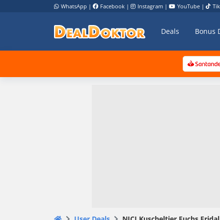
WhatsApp
|
Facebook
|
Instagram
|
YouTube
|
Ti
Deals
Bonus 
User Deals
NICI Kuscheltier Fuchs Fridal