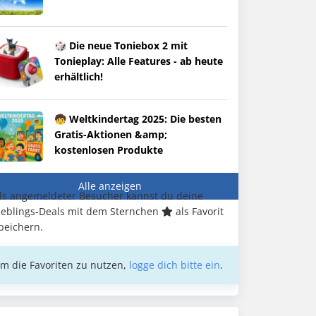
🎲 Die neue Toniebox 2 mit
Tonieplay: Alle Features - ab heute
erhältlich!
🧒 Weltkindertag 2025: Die besten
Gratis-Aktionen &amp;
kostenlosen Produkte
Alle anzeigen
ls angemeldeter Besucher kannst du deine
ieblings-Deals mit dem Sternchen
als Favorit
peichern.
m die Favoriten zu nutzen,
logge dich bitte ein
.