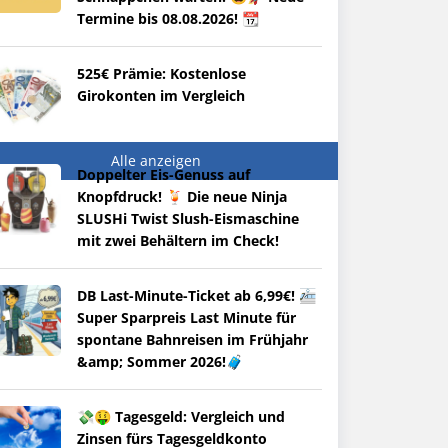
Termine bis 08.08.2026! 📆
525€ Prämie: Kostenlose
Girokonten im Vergleich
Alle anzeigen
Doppelter Eis-Genuss auf
Knopfdruck! 🍹 Die neue Ninja
SLUSHi Twist Slush-Eismaschine
mit zwei Behältern im Check!
DB Last-Minute-Ticket ab 6,99€! 🚈
Super Sparpreis Last Minute für
spontane Bahnreisen im Frühjahr
&amp; Sommer 2026!🧳
💸🤑 Tagesgeld: Vergleich und
Zinsen fürs Tagesgeldkonto