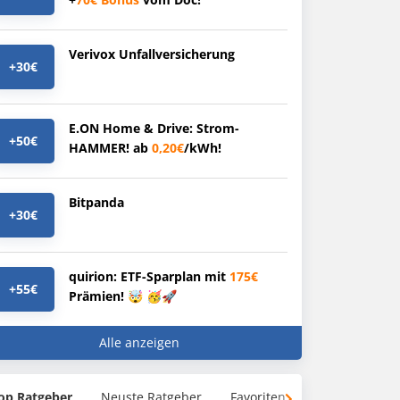
Verivox Unfallversicherung
+30€
E.ON Home & Drive: Strom-
+50€
HAMMER! ab
0,20€
/kWh!
Bitpanda
+30€
quirion: ETF-Sparplan mit
175€
+55€
Prämien! 🤯 🥳🚀
Alle anzeigen
op Ratgeber
Neuste Ratgeber
Favoriten