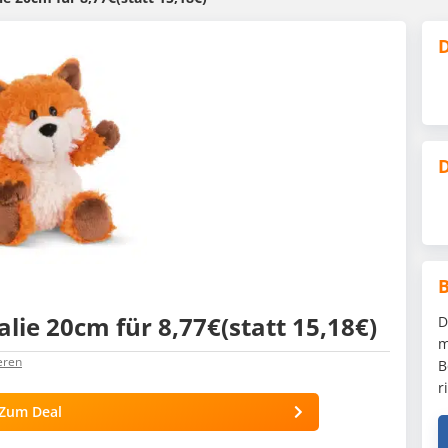
D
D
alie 20cm für 8,77€(statt 15,18€)
D
m
eren
B
r
Zum Deal