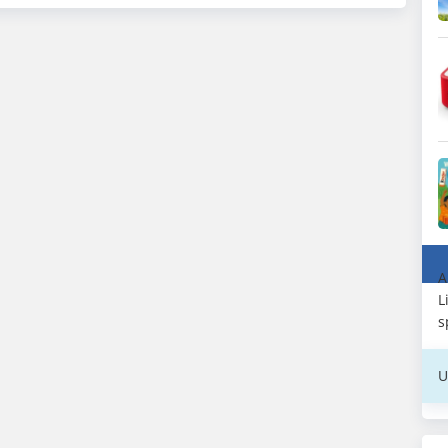
A
L
s
U