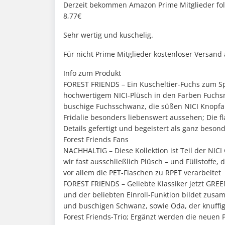
Derzeit bekommen Amazon Prime Mitglieder folg
8,77€
Sehr wertig und kuschelig.
Für nicht Prime Mitglieder kostenloser Versand
Info zum Produkt
FOREST FRIENDS – Ein Kuscheltier-Fuchs zum Sp
hochwertigem NICI-Plüsch in den Farben Fuchsr
buschige Fuchsschwanz, die süßen NICI Knopfa
Fridalie besonders liebenswert aussehen; Die fla
Details gefertigt und begeistert als ganz beso
Forest Friends Fans
NACHHALTIG – Diese Kollektion ist Teil der NI
wir fast ausschließlich Plüsch – und Füllstoffe,
vor allem die PET-Flaschen zu RPET verarbeitet
FOREST FRIENDS – Geliebte Klassiker jetzt GREE
und der beliebten Einroll-Funktion bildet zusam
und buschigen Schwanz, sowie Oda, der knuffig
Forest Friends-Trio; Ergänzt werden die neuen