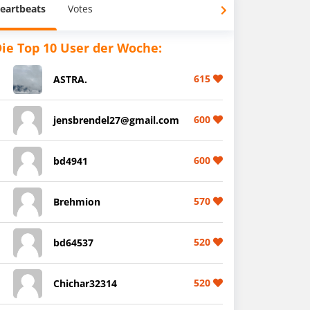
eartbeats
Votes
ie Top 10 User der Woche:
615
ASTRA.
600
jensbrendel27@gmail.com
600
bd4941
570
Brehmion
520
bd64537
520
Chichar32314