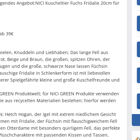
endes Angebot:NICI Kuscheltier Fuchs Fridalie 20cm für
 ab 39€
ielen, Knuddeln und Liebhaben; Das lange Fell aus
ot, Beige und Braun, die großen, spitzen Ohren, der
ugen und die große, schwarze Nase lassen Füchsin
uschige Fridalie in Schlenkerform ist mit liebevollen
nderer Spielgefährte kleine und große Kuschelfreunde und
CI GREEN Produktwelt; für NICI GREEN Produkte verwenden
 die aus recycelten Materialien bestehen; hierfür werden
N; Hetch Hogan, der Igel mit extrem niedlichem Gesicht
men mit Fridalie, der Füchsin mit flauschigweichem Fell
en Otterdame mit besonders quirligem Fell, das perfekte
 Plüschcharaktere mit passenden Kissen und Tassen,
T