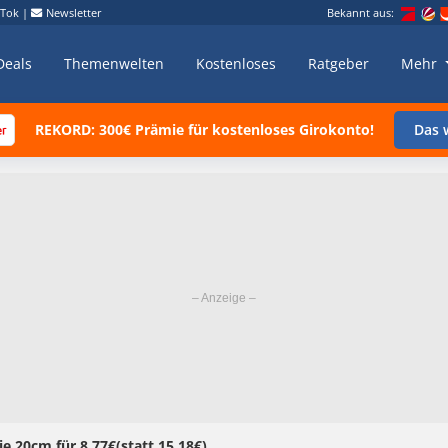
kTok
|
Newsletter
Bekannt aus:
Deals
Themenwelten
Kostenloses
Ratgeber
Mehr
REKORD: 300€ Prämie für kostenloses Girokonto!
Das w
ie 20cm für 8,77€(statt 15,18€)