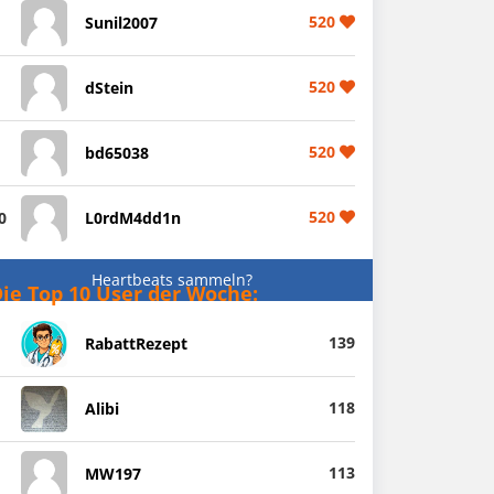
520
Sunil2007
520
dStein
520
bd65038
520
0
L0rdM4dd1n
Heartbeats sammeln?
ie Top 10 User der Woche:
139
RabattRezept
118
Alibi
113
MW197