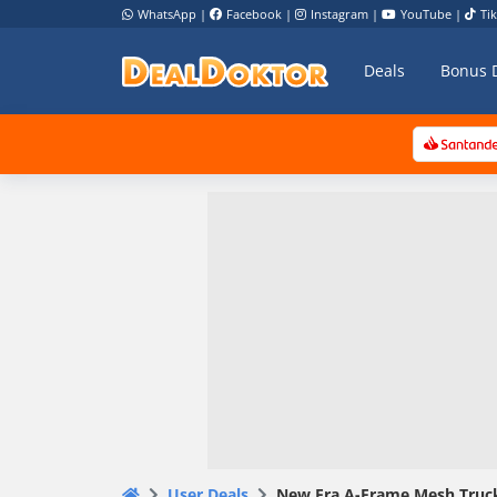
WhatsApp
|
Facebook
|
Instagram
|
YouTube
|
Ti
Deals
Bonus 
User Deals
New Era A-Frame Mesh Truck