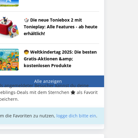
🎲 Die neue Toniebox 2 mit
Tonieplay: Alle Features - ab heute
erhältlich!
🧒 Weltkindertag 2025: Die besten
Gratis-Aktionen &amp;
kostenlosen Produkte
Alle anzeigen
ls angemeldeter Besucher kannst du deine
ieblings-Deals mit dem Sternchen
als Favorit
peichern.
m die Favoriten zu nutzen,
logge dich bitte ein
.