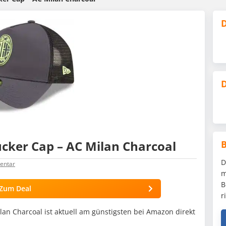
D
D
cker Cap – AC Milan Charcoal
D
ntar
m
B
Zum Deal
r
an Charcoal ist aktuell am günstigsten bei Amazon direkt