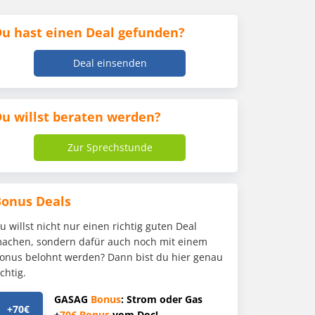
u hast einen Deal gefunden?
Deal einsenden
u willst beraten werden?
Zur Sprechstunde
Bonus Deals
u willst nicht nur einen richtig guten Deal
achen, sondern dafür auch noch mit einem
onus belohnt werden? Dann bist du hier genau
ichtig.
GASAG
Bonus
: Strom oder Gas
+70€
+
70€
Bonus
vom Doc!