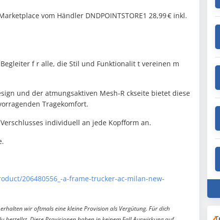
n Marketplace vom Händler DNDPOINTSTORE1 28,99 € inkl.
gleiter f r alle, die Stil und Funktionalit t vereinen m
sign und der atmungsaktiven Mesh-R ckseite bietet diese
vorragenden Tragekomfort.
Verschlusses individuell an jede Kopfform an.
e.
Product/206480556_-a-frame-trucker-ac-milan-new-
erhalten wir oftmals eine kleine Provision als Vergütung. Für dich
T
du bestellst. Diese Provisionen haben in keinem Fall Auswirkung auf