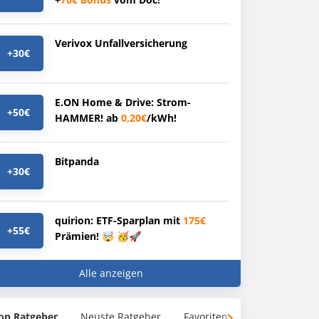
Verivox Unfallversicherung
+30€
E.ON Home & Drive: Strom-
+50€
HAMMER! ab
0,20€
/kWh!
Bitpanda
+30€
quirion: ETF-Sparplan mit
175€
+55€
Prämien! 🤯 🥳🚀
Alle anzeigen
op Ratgeber
Neuste Ratgeber
Favoriten