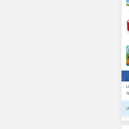
A
L
s
U