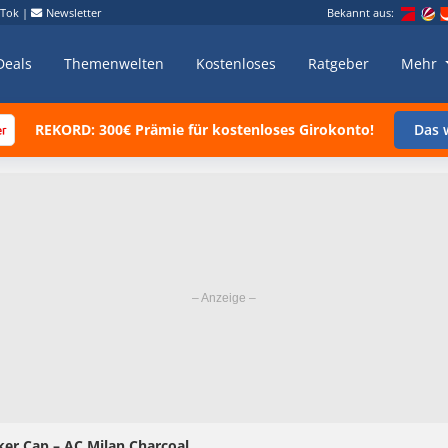
kTok
|
Newsletter
Bekannt aus:
Deals
Themenwelten
Kostenloses
Ratgeber
Mehr
REKORD: 300€ Prämie für kostenloses Girokonto!
Das w
er Cap – AC Milan Charcoal