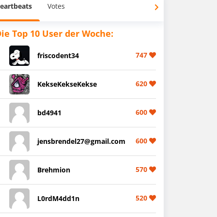
eartbeats
Votes
ie Top 10 User der Woche:
747
friscodent34
620
KekseKekseKekse
600
bd4941
600
jensbrendel27@gmail.com
570
Brehmion
520
L0rdM4dd1n