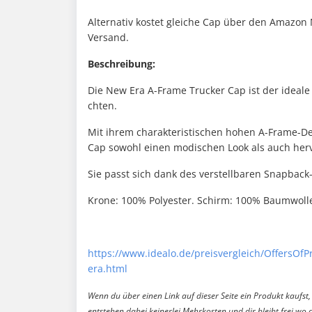
Alternativ kostet gleiche Cap über den Amazo
Versand.
Beschreibung:
Die New Era A-Frame Trucker Cap ist der ideale Be
chten.
Mit ihrem charakteristischen hohen A-Frame-De
Cap sowohl einen modischen Look als auch her
Sie passt sich dank des verstellbaren Snapback-
Krone: 100% Polyester. Schirm: 100% Baumwoll
https://www.idealo.de/preisvergleich/OffersOf
era.html
Wenn du über einen Link auf dieser Seite ein Produkt kaufst, 
entstehen dabei keinerlei Mehrkosten und dir bleibt frei wo 