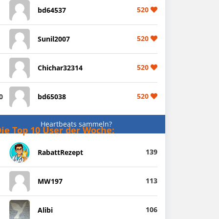
520
bd64537
520
Sunil2007
520
Chichar32314
520
0
bd65038
Heartbeats sammeln?
ie Top 10 User der Woche:
139
RabattRezept
113
MW197
106
Alibi