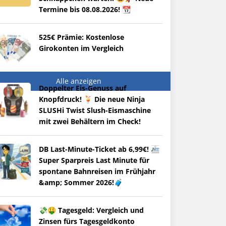
Termine bis 08.08.2026! 📆
525€ Prämie: Kostenlose
Girokonten im Vergleich
Alle anzeigen
Doppelter Eis-Genuss auf
Knopfdruck! 🍹 Die neue Ninja
SLUSHi Twist Slush-Eismaschine
mit zwei Behältern im Check!
DB Last-Minute-Ticket ab 6,99€! 🚈
Super Sparpreis Last Minute für
spontane Bahnreisen im Frühjahr
&amp; Sommer 2026!🧳
💸🤑 Tagesgeld: Vergleich und
Zinsen fürs Tagesgeldkonto