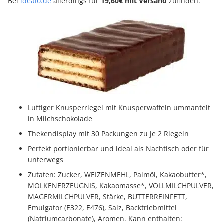
Bei
idealo.de
allerdings für
19,60€ mit Versand
zufinden.
Luftiger Knusperriegel mit Knusperwaffeln ummantelt
in Milchschokolade
Thekendisplay mit 30 Packungen zu je 2 Riegeln
Perfekt portionierbar und ideal als Nachtisch oder für
unterwegs
Zutaten: Zucker, WEIZENMEHL, Palmöl, Kakaobutter*,
MOLKENERZEUGNIS, Kakaomasse*, VOLLMILCHPULVER,
MAGERMILCHPULVER, Stärke, BUTTERREINFETT,
Emulgator (E322, E476), Salz, Backtriebmittel
(Natriumcarbonate), Aromen. Kann enthalten: