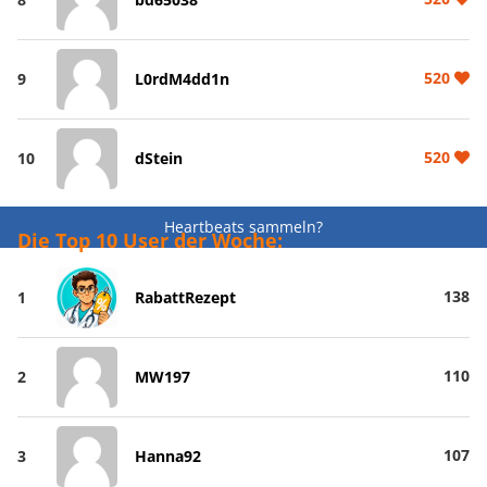
520
9
L0rdM4dd1n
520
10
dStein
Heartbeats sammeln?
Die Top 10 User der Woche:
138
1
RabattRezept
110
2
MW197
107
3
Hanna92