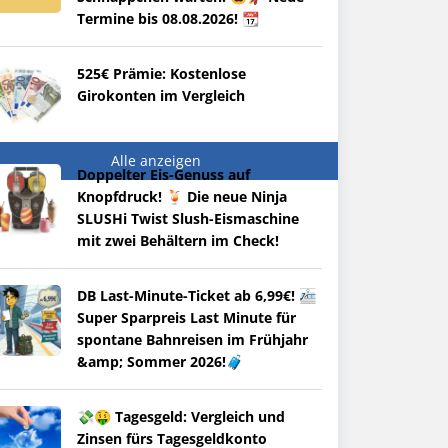
Termine bis 08.08.2026! 📆
525€ Prämie: Kostenlose
Girokonten im Vergleich
Alle anzeigen
Doppelter Eis-Genuss auf
Knopfdruck! 🍹 Die neue Ninja
SLUSHi Twist Slush-Eismaschine
mit zwei Behältern im Check!
DB Last-Minute-Ticket ab 6,99€! 🚈
Super Sparpreis Last Minute für
spontane Bahnreisen im Frühjahr
&amp; Sommer 2026!🧳
💸🤑 Tagesgeld: Vergleich und
Zinsen fürs Tagesgeldkonto