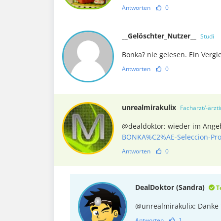
Antworten
0
__Gelöschter_Nutzer__
Studi
Bonka? nie gelesen. Ein Vergl
Antworten
0
unrealmirakulix
Facharzt/-ärzti
@dealdoktor: wieder im Ang
BONKA%C2%AE-Seleccion-Pro
Antworten
0
DealDoktor (Sandra)
T
@unrealmirakulix: Danke 
Antworten
1