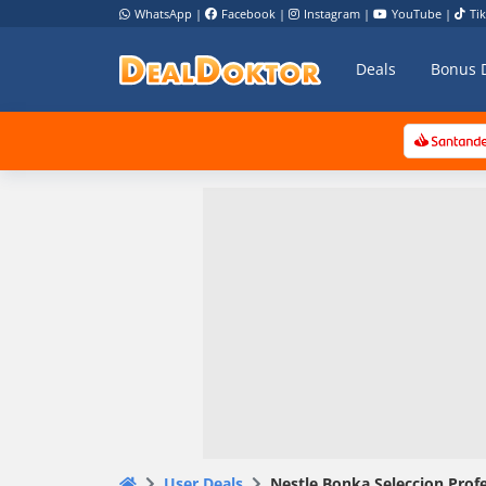
WhatsApp
|
Facebook
|
Instagram
|
YouTube
|
Ti
Deals
Bonus 
User Deals
Nestle Bonka Seleccion Prof