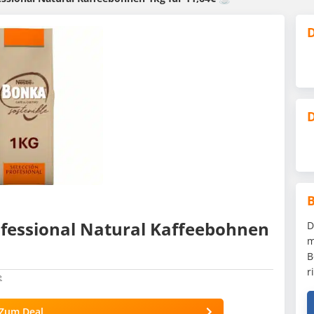
D
D
ofessional Natural Kaffeebohnen
D
m
B
r
e
Zum Deal