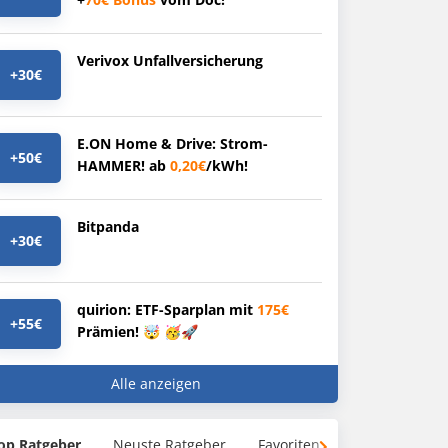
Verivox Unfallversicherung
+30€
E.ON Home & Drive: Strom-
+50€
HAMMER! ab
0,20€
/kWh!
Bitpanda
+30€
quirion: ETF-Sparplan mit
175€
+55€
Prämien! 🤯 🥳🚀
Alle anzeigen
op Ratgeber
Neuste Ratgeber
Favoriten