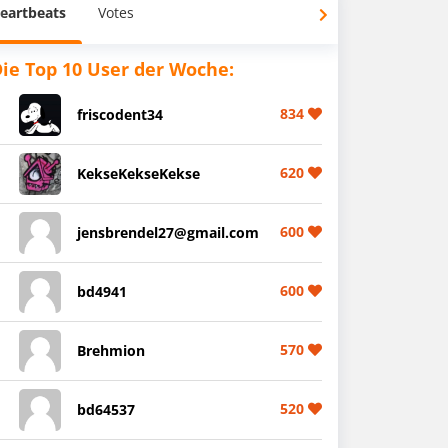
eartbeats
Votes
ie Top 10 User der Woche:
834
friscodent34
620
KekseKekseKekse
600
jensbrendel27@gmail.com
600
bd4941
570
Brehmion
520
bd64537