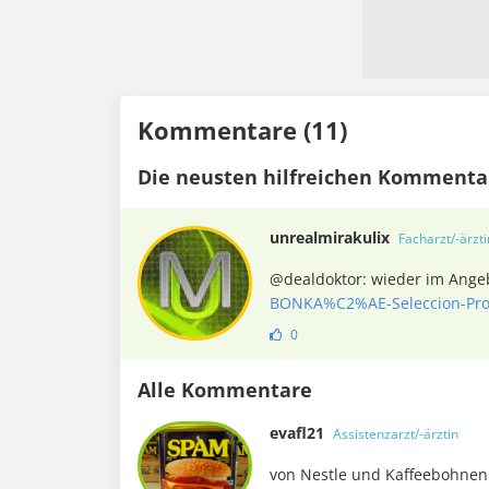
Kommentare (11)
Die neusten hilfreichen Kommenta
unrealmirakulix
Facharzt/-ärzti
@dealdoktor: wieder im Ang
BONKA%C2%AE-Seleccion-Pro
0
Alle Kommentare
evafl21
Assistenzarzt/-ärztin
von Nestle und Kaffeebohnen 