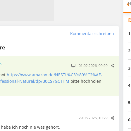
H
D
1
Kommentar schreiben
re
2
n
01.02.2026, 09:29
3
ebot
https://www.amazon.de/NESTL%C3%89%C2%AE-
fessional-Natural/dp/B0CS7GCTHM
bitte hochholen
4
5
29.06.2025, 10:29
6
habe ich noch nie was gehört.