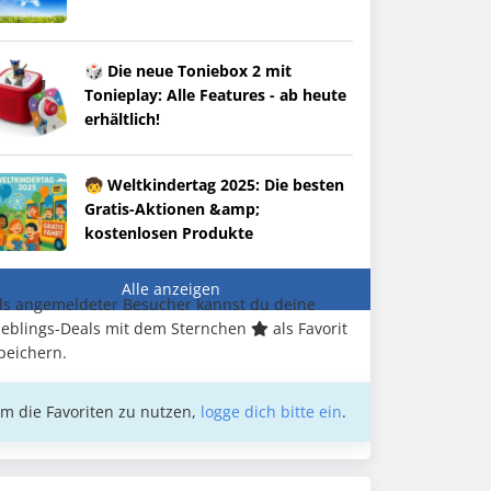
🎲 Die neue Toniebox 2 mit
Tonieplay: Alle Features - ab heute
erhältlich!
🧒 Weltkindertag 2025: Die besten
Gratis-Aktionen &amp;
kostenlosen Produkte
Alle anzeigen
ls angemeldeter Besucher kannst du deine
ieblings-Deals mit dem Sternchen
als Favorit
peichern.
m die Favoriten zu nutzen,
logge dich bitte ein
.