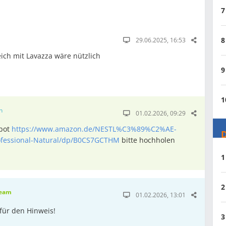
7
8
29.06.2025, 16:53
eich mit Lavazza wäre nützlich
9
1
n
01.02.2026, 09:29
ebot
https://www.amazon.de/NESTL%C3%89%C2%AE-
D
fessional-Natural/dp/B0CS7GCTHM
bitte hochholen
1
2
eam
01.02.2026, 13:01
für den Hinweis!
3