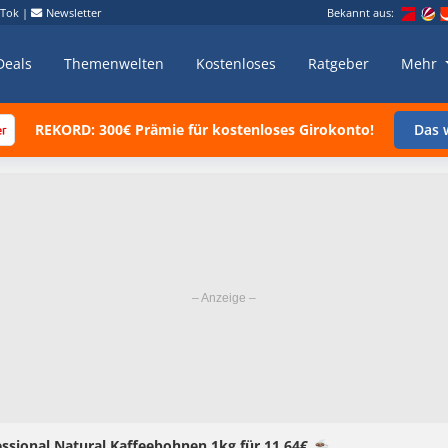
kTok
|
Newsletter
Bekannt aus:
Deals
Themenwelten
Kostenloses
Ratgeber
Mehr
REKORD: 300€ Prämie für kostenloses Girokonto!
Das w
essional Natural Kaffeebohnen 1kg für 11,64€ ☕