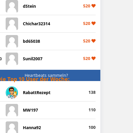
520
dStein
520
Chichar32314
520
bd65038
520
0
Sunil2007
Heartbeats sammeln?
ie Top 10 User der Woche:
138
RabattRezept
110
MW197
100
Hanna92