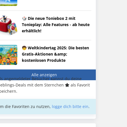
🎲 Die neue Toniebox 2 mit
Tonieplay: Alle Features - ab heute
erhältlich!
🧒 Weltkindertag 2025: Die besten
Gratis-Aktionen &amp;
kostenlosen Produkte
Alle anzeigen
ls angemeldeter Besucher kannst du deine
ieblings-Deals mit dem Sternchen
als Favorit
peichern.
m die Favoriten zu nutzen,
logge dich bitte ein
.