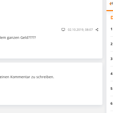
H
D
1
02.10.2019, 08:07
dem ganzen Geld?????
2
3
4
einen Kommentar zu schreiben.
5
6