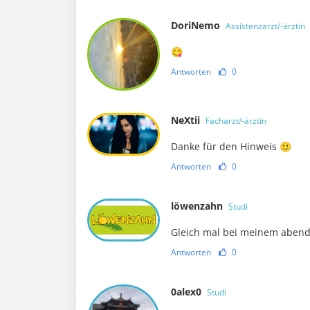
DoriNemo
Assistenzarzt/-ärztin
😋
Antworten
0
NeXtii
Facharzt/-ärztin
Danke für den Hinweis 🙂
Antworten
0
löwenzahn
Studi
Gleich mal bei meinem abend
Antworten
0
0alex0
Studi