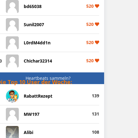
520
bd65038
520
Sunil2007
520
L0rdM4dd1n
520
0
Chichar32314
Heartbeats sammeln?
ie Top 10 User der Woche:
139
RabattRezept
131
MW197
108
Alibi