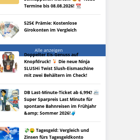
Termine bis 08.08.2026! 📆
525€ Prämie: Kostenlose
Girokonten im Vergleich
Alle anzeigen
Doppelter Eis-Genuss auf
Knopfdruck! 🍹 Die neue Ninja
SLUSHi Twist Slush-Eismaschine
mit zwei Behältern im Check!
DB Last-Minute-Ticket ab 6,99€! 🚈
Super Sparpreis Last Minute für
spontane Bahnreisen im Frühjahr
&amp; Sommer 2026!🧳
💸🤑 Tagesgeld: Vergleich und
Zinsen fürs Tagesgeldkonto