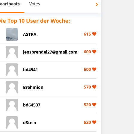
eartbeats
Votes
ie Top 10 User der Woche:
615
ASTRA.
600
jensbrendel27@gmail.com
600
bd4941
570
Brehmion
520
bd64537
520
dStein