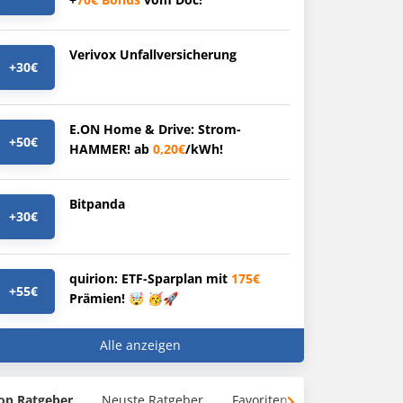
Verivox Unfallversicherung
+30€
E.ON Home & Drive: Strom-
+50€
HAMMER! ab
0,20€
/kWh!
Bitpanda
+30€
quirion: ETF-Sparplan mit
175€
+55€
Prämien! 🤯 🥳🚀
Alle anzeigen
op Ratgeber
Neuste Ratgeber
Favoriten