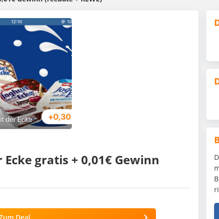
D
D
 Ecke gratis + 0,01€ Gewinn
D
m
B
r
Zum Deal