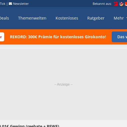
kTok
|
Newsletter
Bekannt aus:
Deals
Themenwelten
Kostenloses
Ratgeber
Mehr
REKORD: 300€ Prämie für kostenloses Girokonto!
Das w
 0,01€ Gewinn (reebate + REWE)