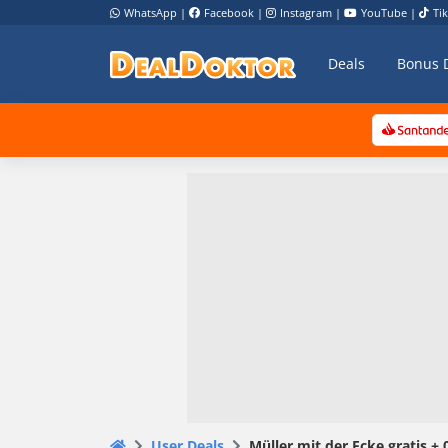
WhatsApp
|
Facebook
|
Instagram
|
YouTube
|
Ti
Deals
Bonus 
User Deals
Müller mit der Ecke gratis +