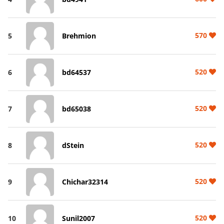
570
5
Brehmion
520
6
bd64537
520
7
bd65038
520
8
dStein
520
9
Chichar32314
520
10
Sunil2007