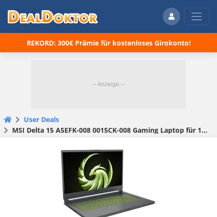
REKORD: 300€ Prämie für kostenloses Girokonto!
User Deals
MSI Delta 15 A5EFK-008 0015CK-008 Gaming Laptop für 1304,99 € (statt 1672,49 €)