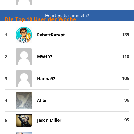
Heartbeats sammeln?
Die Top 10 User der Woche:
139
1
RabattRezept
110
2
MW197
105
3
Hanna92
96
4
Alibi
95
5
Jason Miller