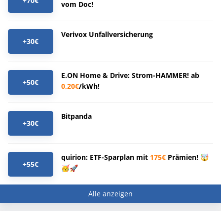
+70€
vom Doc!
Verivox Unfallversicherung
+30€
E.ON Home & Drive: Strom-HAMMER! ab
+50€
0,20€
/kWh!
Bitpanda
+30€
quirion: ETF-Sparplan mit
175€
Prämien! 🤯
+55€
🥳🚀
Alle anzeigen