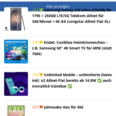
Alle anzeigen
360
Samsung Galaxy S26 Ultra (256GB) für
179€ + 250GB LTE/5G Telekom Allnet für
34€/Monat + 0€ AG (congstar Allnet Flat XL)
398
Endet: Coolblue Heimkinowochen –
z.B. Samsung 50" 4K Smart TV für 689€ (statt
768€)
739
Unlimited Mobile – unlimitierte Daten
inkl. o2 Allnet-Flat bereits ab 14,99€ ✅ auch
monatlich kündbar ✅
929
Jahresabo Geo für 45€