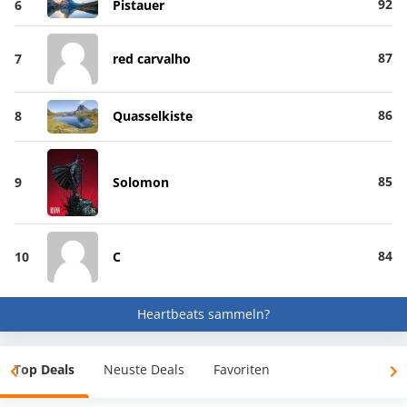
92
6
Pistauer
87
7
red carvalho
86
8
Quasselkiste
85
9
Solomon
84
10
C
Heartbeats sammeln?
Top Deals
Neuste Deals
Favoriten