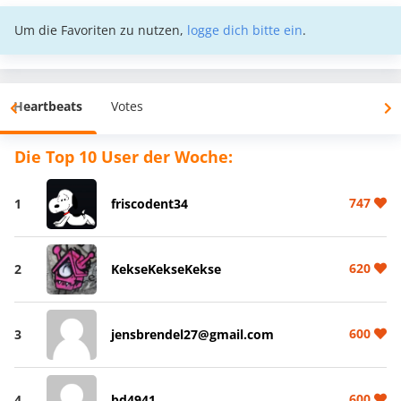
Um die Favoriten zu nutzen,
logge dich bitte ein
.
Heartbeats
Votes
Die Top 10 User der Woche:
747
1
friscodent34
620
2
KekseKekseKekse
600
3
jensbrendel27@gmail.com
600
4
bd4941